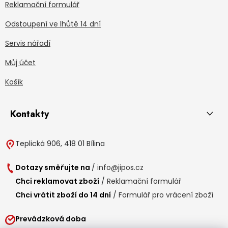
Reklamační formulář
Odstoupení ve lhůtě 14 dní
Servis nářadí
Můj účet
Košík
Kontakty
Teplická 906, 418 01 Bílina
Dotazy směřujte na
/
info@jipos.cz
Chci reklamovat zboží
/
Reklamační formulář
Chci vrátit zboží do 14 dní
/
Formulář pro vrácení zboží
Prevádzková doba