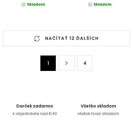
Skladom
Skladom
Ovládacie prvky výpisu
NAČÍTAŤ 12 ĎALŠÍCH
Stránkovanie
1
4
Darček zadarmo
Všetko skladom
k objednávke nad €40
všetok tovar skladom