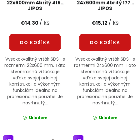
22x600mm 4britý 4152
24x600mm 4britý 1773
JIPOS
JIPOS
/ ks
/ ks
€14,30
€15,12
DO KOŠÍKA
DO KOŠÍKA
Vysokokvalitný vrták SDS+ s
Vysokokvalitný vrták SDS+ s
rozmermi 22x600 mm. Táto
rozmermi 24x600 mm. Táto
štvorhranná vŕtačka je
štvorhranná vŕtačka je
vďaka svojej odolnej
vďaka svojej odolnej
konštrukcii a výkonným
konštrukcii a výkonným
funkciám ideálna na
funkciám ideálna na
profesionálne použitie. Je
profesionálne použitie. Je
navrhnutý...
navrhnutý...
Skladom
Skladom
TIP
TIP