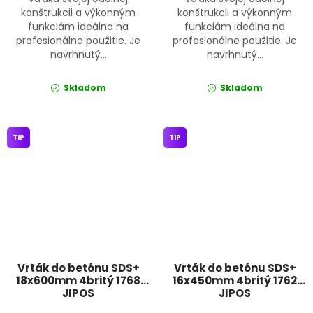
konštrukcii a výkonným
konštrukcii a výkonným
funkciám ideálna na
funkciám ideálna na
profesionálne použitie. Je
profesionálne použitie. Je
navrhnutý...
navrhnutý...
Skladom
Skladom
TIP
TIP
Vrták do betónu SDS+
Vrták do betónu SDS+
18x600mm 4britý 1768
16x450mm 4britý 1762
JIPOS
JIPOS