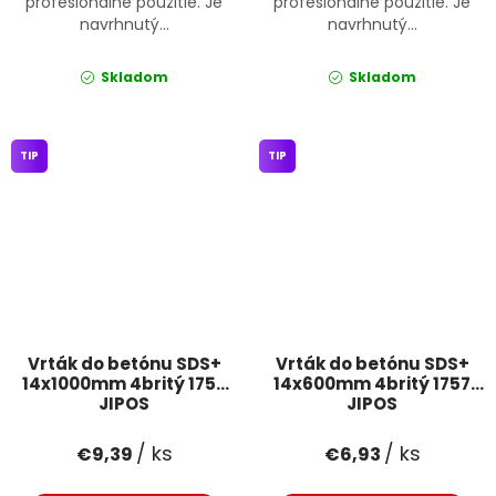
profesionálne použitie. Je
profesionálne použitie. Je
navrhnutý...
navrhnutý...
Skladom
Skladom
TIP
TIP
Vrták do betónu SDS+
Vrták do betónu SDS+
14x1000mm 4britý 1758
14x600mm 4britý 1757
JIPOS
JIPOS
/ ks
/ ks
€9,39
€6,93