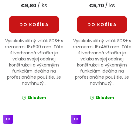
/ ks
/ ks
€9,80
€5,70
DO KOŠÍKA
DO KOŠÍKA
Vysokokvalitný vrták SDS+ s
Vysokokvalitný vrták SDS+ s
rozmermi 18x600 mm. Táto
rozmermi 16x450 mm. Táto
štvorhranná vŕtačka je
štvorhranná vŕtačka je
vďaka svojej odolnej
vďaka svojej odolnej
konštrukcii a výkonným
konštrukcii a výkonným
funkciám ideálna na
funkciám ideálna na
profesionálne použitie. Je
profesionálne použitie. Je
navrhnutý...
navrhnutý...
Skladom
Skladom
TIP
TIP