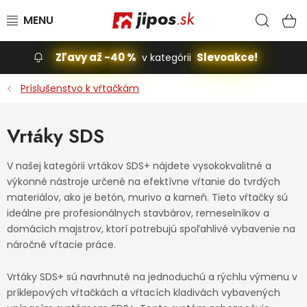
Prejsť na obsah
Hľad
N
Zľavy až -40 %
Slevoakce!
v kategórii
Slevoakce
Príslušenstvo k vŕtačkám
Stavba, dom
Vrtáky SDS
Dielňa
V našej kategórii vrtákov SDS+ nájdete vysokokvalitné a
výkonné nástroje určené na efektívne vŕtanie do tvrdých
Záhrada
materiálov, ako je betón, murivo a kameň. Tieto vŕtačky sú
ideálne pre profesionálnych stavbárov, remeselníkov a
Príslušenstvo pre automobily
domácich majstrov, ktorí potrebujú spoľahlivé vybavenie na
náročné vŕtacie práce.
Vybavenie a hračky pre deti
Vrtáky SDS+ sú navrhnuté na jednoduchú a rýchlu výmenu v
príklepových vŕtačkách a vŕtacích kladivách vybavených
Domácnosť