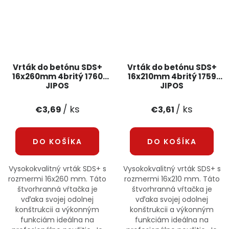
Vrták do betónu SDS+
Vrták do betónu SDS+
16x260mm 4britý 1760
16x210mm 4britý 1759
JIPOS
JIPOS
/ ks
/ ks
€3,69
€3,61
DO KOŠÍKA
DO KOŠÍKA
Vysokokvalitný vrták SDS+ s
Vysokokvalitný vrták SDS+ s
rozmermi 16x260 mm. Táto
rozmermi 16x210 mm. Táto
štvorhranná vŕtačka je
štvorhranná vŕtačka je
vďaka svojej odolnej
vďaka svojej odolnej
konštrukcii a výkonným
konštrukcii a výkonným
funkciám ideálna na
funkciám ideálna na