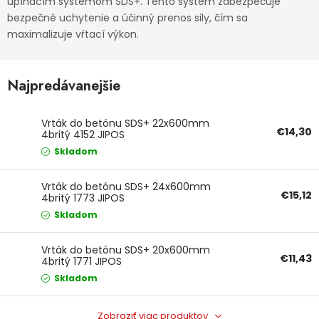
upínacím systémom SDS+. Tento systém zabezpečuje
bezpečné uchytenie a účinný prenos sily, čím sa
Ochranné pracovné pomôcky
maximalizuje vŕtací výkon.
Vianoce
Najpredávanejšie
Fotovoltaika
Vrták do betónu SDS+ 22x600mm
Značky
€14,30
4britý 4152 JIPOS
Skladom
Vrták do betónu SDS+ 24x600mm
€15,12
4britý 1773 JIPOS
Skladom
Servis náradia
Hodnotenie obchodu
Vrták do betónu SDS+ 20x600mm
Doprava a platba
Váš zákaznícky účet
€11,43
4britý 1771 JIPOS
Skladom
Kontakty
Zobraziť viac produktov