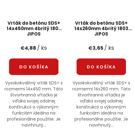
Vrták do betónu SDS+
Vrták do betónu SDS+
14x450mm 4britý 1805
14x260mm 4britý 1803
JIPOS
JIPOS
/ ks
/ ks
€4,88
€3,65
DO KOŠÍKA
DO KOŠÍKA
Vysokokvalitný vrták SDS+ s
Vysokokvalitný vrták SDS+ s
rozmermi 14x450 mm. Táto
rozmermi 14x260 mm. Táto
štvorhranná vŕtačka je
štvorhranná vŕtačka je
vďaka svojej odolnej
vďaka svojej odolnej
konštrukcii a výkonným
konštrukcii a výkonným
funkciám ideálna na
funkciám ideálna na
profesionálne použitie. Je
profesionálne použitie. Je
navrhnutý...
navrhnutý...