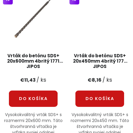
Vrták do betónu SDS+
Vrták do betónu SDS+
20x600mm 4britý 1771
20x450mm 4britý 1770
JIPOS
JIPOS
/ ks
/ ks
€11,43
€8,16
DO KOŠÍKA
DO KOŠÍKA
Vysokokvalitný vrták SDS+ s
Vysokokvalitný vrták SDS+ s
rozmermi 20x600 mm. Táto
rozmermi 20x450 mm. Táto
štvorhranná vŕtačka je
štvorhranná vŕtačka je
vďaka svojej odolnej
vďaka svojej odolnej