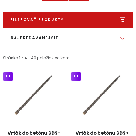
PODPORA
FILTROVAŤ PRODUKTY
Reklamačný formulár
Odstúpenie v lehote 14 dní
Výpis produktov
Radenie produktov
NAJPREDÁVANEJŠIE
Obchodné podmienky
Reklamačný poriadok
Podmienky ochrany osobných údajov
Stránka
1
z
4
-
40
položiek celkom
+
Přihlášení
Registrace
TIP
TIP
Vrták do betónu SDS+
Vrták do betónu SDS+