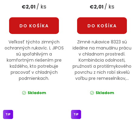
/ ks
/ ks
€2,01
€2,01
DO KOŠÍKA
DO KOŠÍKA
Veľkosť týchto zimných
Zimné rukavice 8323 sú
ochranných rukavíc. L JIPOS
ideálne na manuálnu prácu
sú spoľahlivým a
v chladnom prostredí.
komfortným riešením pre
Kombinácia odolnosti,
každého, kto potrebuje
pružnosti a protišmykového
pracovať v chladných
povrchu z nich robí skvelú
podmienkach.
voľbu pre remeselníkov,...
Skladom
Skladom
TIP
TIP