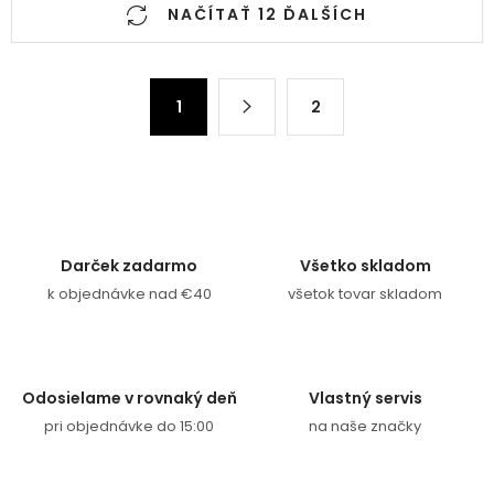
NAČÍTAŤ 12 ĎALŠÍCH
Stránkovanie
1
2
Darček zadarmo
Všetko skladom
k objednávke nad €40
všetok tovar skladom
Odosielame v rovnaký deň
Vlastný servis
pri objednávke do 15:00
na naše značky