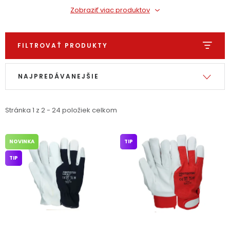
PODPORA
Zobraziť viac produktov
Reklamačný formulár
Odstúpenie v lehote 14 dní
FILTROVAŤ PRODUKTY
Výpis produktov
Radenie produktov
Obchodné podmienky
Reklamačný poriadok
NAJPREDÁVANEJŠIE
Podmienky ochrany osobných údajov
Stránka
1
z
2
-
24
položiek celkom
+
Přihlášení
Registrace
NOVINKA
TIP
TIP