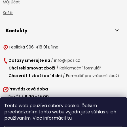
Můj účet
Košík
Kontakty
Teplická 906, 418 01 Bílina
Dotazy směřujte na
/
info@jipos.cz
Chci reklamovat zboží
/
Reklamační formulář
Chci vrátit zboží do 14 dní
/
Formulář pro vrácení zboží
Prevádzková doba
Po-Čt /
8:00 - 15:00
Pá /
7:30 - 14:30
Tento web používa súbory cookie. Ďalším
prechádzaním tohto webu vyjadrujete súhlas s ich
Obedňajšia prestávka /
11:00 - 11:30
používaním. Viac informácií
tu
.