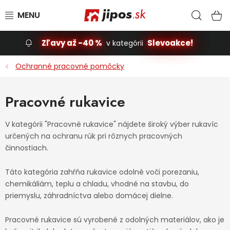
Prejsť na obsah
Hľad
N
Zľavy až -40 %
Slevoakce!
v kategórii
Slevoakce
Ochranné pracovné pomôcky
Stavba, dom
Pracovné rukavice
Dielňa
V kategórii "Pracovné rukavice" nájdete široký výber rukavíc
určených na ochranu rúk pri rôznych pracovných
Záhrada
činnostiach.
Príslušenstvo pre automobily
Táto kategória zahŕňa rukavice odolné voči porezaniu,
chemikáliám, teplu a chladu, vhodné na stavbu, do
Vybavenie a hračky pre deti
priemyslu, záhradníctva alebo domácej dielne.
Domácnosť
Pracovné rukavice sú vyrobené z odolných materiálov, ako je