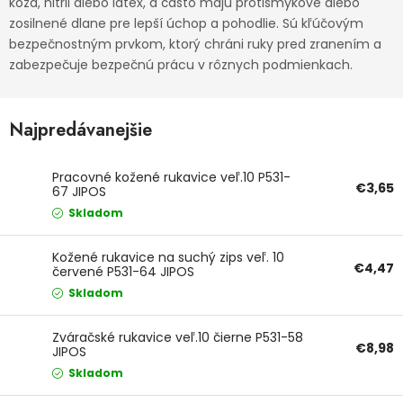
koža, nitril alebo latex, a často majú protišmykové alebo
zosilnené dlane pre lepší úchop a pohodlie. Sú kľúčovým
Ochranné pracovné pomôcky
bezpečnostným prvkom, ktorý chráni ruky pred zranením a
zabezpečuje bezpečnú prácu v rôznych podmienkach.
Vianoce
Fotovoltaika
Najpredávanejšie
Značky
Pracovné kožené rukavice veľ.10 P531-
€3,65
67 JIPOS
Skladom
Kožené rukavice na suchý zips veľ. 10
€4,47
červené P531-64 JIPOS
Servis náradia
Hodnotenie obchodu
Skladom
Doprava a platba
Váš zákaznícky účet
Zváračské rukavice veľ.10 čierne P531-58
€8,98
JIPOS
Kontakty
Skladom