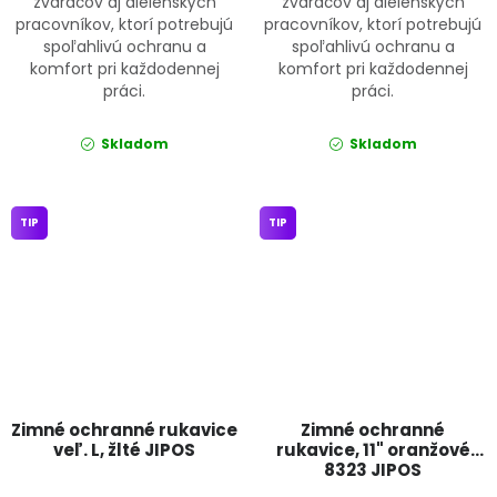
zváračov aj dielenských
zváračov aj dielenských
pracovníkov, ktorí potrebujú
pracovníkov, ktorí potrebujú
spoľahlivú ochranu a
spoľahlivú ochranu a
komfort pri každodennej
komfort pri každodennej
práci.
práci.
Skladom
Skladom
TIP
TIP
Zimné ochranné rukavice
Zimné ochranné
veľ. L, žlté JIPOS
rukavice, 11" oranžové
8323 JIPOS