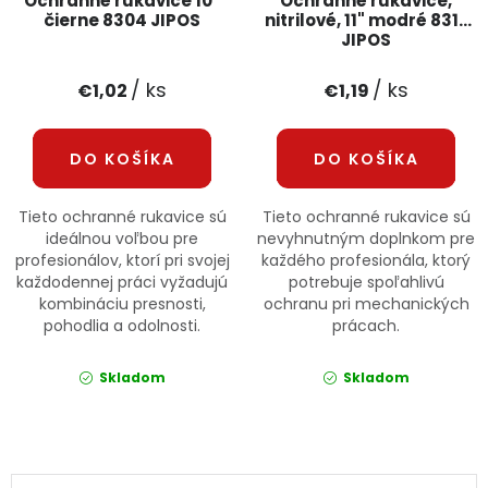
Ochranné rukavice 10"
Ochranné rukavice,
čierne 8304 JIPOS
nitrilové, 11" modré 8317
JIPOS
/ ks
/ ks
€1,02
€1,19
DO KOŠÍKA
DO KOŠÍKA
Tieto ochranné rukavice sú
Tieto ochranné rukavice sú
ideálnou voľbou pre
nevyhnutným doplnkom pre
profesionálov, ktorí pri svojej
každého profesionála, ktorý
každodennej práci vyžadujú
potrebuje spoľahlivú
kombináciu presnosti,
ochranu pri mechanických
pohodlia a odolnosti.
prácach.
Skladom
Skladom
Ovládacie prvky výpisu