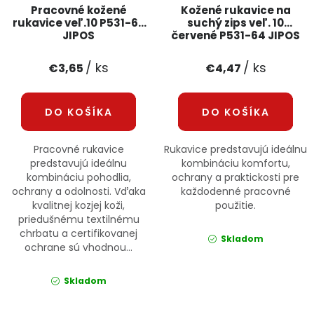
Pracovné kožené
Kožené rukavice na
rukavice veľ.10 P531-67
suchý zips veľ. 10
JIPOS
červené P531-64 JIPOS
/ ks
/ ks
€3,65
€4,47
DO KOŠÍKA
DO KOŠÍKA
Pracovné rukavice
Rukavice predstavujú ideálnu
predstavujú ideálnu
kombináciu komfortu,
kombináciu pohodlia,
ochrany a praktickosti pre
ochrany a odolnosti. Vďaka
každodenné pracovné
kvalitnej kozjej koži,
použitie.
priedušnému textilnému
chrbatu a certifikovanej
Skladom
ochrane sú vhodnou...
Skladom