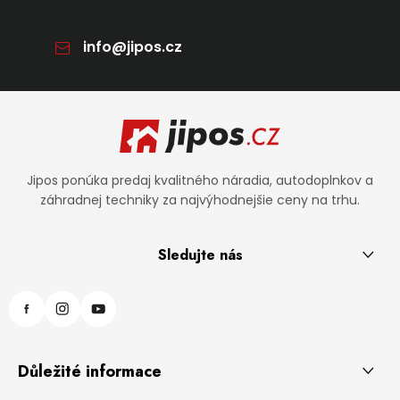
info
@
jipos.cz
Zápätie
Jipos ponúka predaj kvalitného náradia, autodoplnkov a
záhradnej techniky za najvýhodnejšie ceny na trhu.
Sledujte nás
Důležité informace