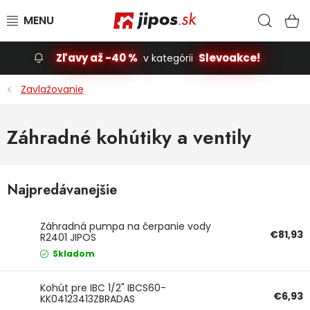
Prejsť na obsah
Hľad
N
Zľavy až -40 %
Slevoakce!
v kategórii
Slevoakce
Zavlažovanie
Stavba, dom
Záhradné kohútiky a ventily
Dielňa
Najpredávanejšie
Záhrada
Príslušenstvo pre automobily
Záhradná pumpa na čerpanie vody
€81,93
R2401 JIPOS
Skladom
Vybavenie a hračky pre deti
Kohút pre IBC 1/2" IBCS60-
Domácnosť
€6,93
KK04123413ZBRADAS