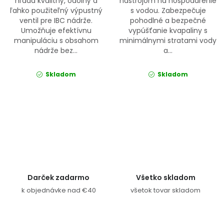
hľadá kvalitný, odolný a
nástrojom na hospodárenie
ľahko použiteľný výpustný
s vodou. Zabezpečuje
ventil pre IBC nádrže.
pohodlné a bezpečné
Umožňuje efektívnu
vypúšťanie kvapaliny s
manipuláciu s obsahom
minimálnymi stratami vody
nádrže bez...
a...
Skladom
Skladom
Ovládacie prvky výpisu
Darček zadarmo
Všetko skladom
k objednávke nad €40
všetok tovar skladom