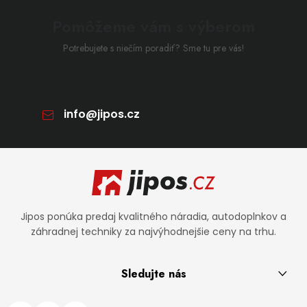
Pomôžeme vám s výberom
Potrebujete s niečím poradiť? Sme tu pre vás!
info
@
jipos.cz
Zápätie
Jipos ponúka predaj kvalitného náradia, autodoplnkov a
záhradnej techniky za najvýhodnejšie ceny na trhu.
Sledujte nás