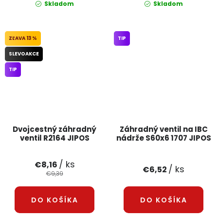
Skladom
Skladom
13 %
TIP
SLEVOAKCE
TIP
Dvojcestný záhradný
Záhradný ventil na IBC
ventil R2164 JIPOS
nádrže S60x6 1707 JIPOS
/ ks
€8,16
/ ks
€6,52
€9,39
DO KOŠÍKA
DO KOŠÍKA