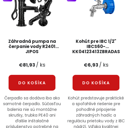
PODPORA
Reklamačný formulár
Odstúpenie v lehote 14 dní
Obchodné podmienky
Reklamačný poriadok
Záhradná pumpa na
Kohút pre IBC 1/2"
čerpanie vody R2401
IBCS60-
JIPOS
KK04123413ZBRADAS
Podmienky ochrany osobných údajov
/ ks
/ ks
€81,93
€6,93
+
Přihlášení
Registrace
DO KOŠÍKA
DO KOŠÍKA
Čerpadlo sa dodáva iba ako
Kohút predstavuje praktické
samotné čerpadlo. Súčasťou
a spoľahlivé riešenie pre
balenia nie sú montážne
pohodlné pripojenie
skrutky, trubka PE40 ani
záhradných hadíc a
ďalšie inštalačné
reguláciu prietoku vody z IBC
príslušenstvo potrebné na
nádrží. Vďaka kvalitnej