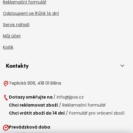
Reklamační formulář
Odstoupení ve lhůtě 14 dní
Servis nářadí
Můj účet
Košík
Kontakty
Teplická 906, 418 01 Bílina
Dotazy směřujte na
/
info@jipos.cz
Chci reklamovat zboží
/
Reklamační formulář
Chci vrátit zboží do 14 dní
/
Formulář pro vrácení zboží
Prevádzková doba