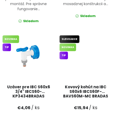
montáž. Pre správne
mosadznej konštrukcii a...
fungovanie...
Skladom
Skladom
NOVINKA
SLEVOAKCE
TIP
NOVINKA
TIP
Uzáver pre IBC S60x6
Kovový kohút na IBC
3/4" IBCS60-
S60x6 IBCS60F-
KP3434BRADAS
BAVS60M-MC BRADAS
/ ks
/ ks
€4,06
€15,94