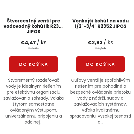
Štvorcestný ventil pre
Vonkajší kohút na vodu
vodovodný kohútik R2331
1/2"-3/4" R2352 JIPOS
JIPOS
/ ks
/ ks
€4,47
€2,83
€5,70
€3,24
DO KOŠÍKA
DO KOŠÍKA
Štvorsmerný rozdeľovač
Guľový ventil je spoľahlivým
vody je ideálnym riešením
riešením pre pohodlné a
pre efektívnu organizáciu
bezpečné ovládanie prietoku
zavlažovania záhrady. Vďaka
vody z nádrží, sudov a
štyrom samostatne
zavlažovacích systémov.
ovládaným výstupom,
Vďaka kvalitnému
univerzálnemu pripojeniu a
spracovaniu, vysokej tesnosti
odolnej...
a...