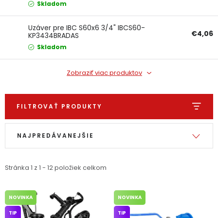
Skladom
Ochranné pracovné pomôcky
Uzáver pre IBC S60x6 3/4" IBCS60-
€4,06
KP3434BRADAS
Vianoce
Skladom
Fotovoltaika
Zobraziť viac produktov
Značky
FILTROVAŤ PRODUKTY
Výpis produktov
Radenie produktov
NAJPREDÁVANEJŠIE
Servis náradia
Hodnotenie obchodu
Stránka
1
z
1
-
12
položiek celkom
Doprava a platba
Váš zákaznícky účet
NOVINKA
NOVINKA
Kontakty
TIP
TIP