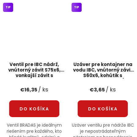
TIP
TIP
Ventil pre IBC nádrž,
Uzáver pre kontajner na
vnútorný závit S75x6,
vodu IBC, vnútorný závit
vonkajší závit s
S60x6, kohútik s
vypúšťaním S60x6
oceľovým závitom 1/2" a
Bradas
tesnením
/ ks
/ ks
€16,35
€3,65
DO KOŠÍKA
DO KOŠÍKA
Ventil BRADAS je ideálnym
Uzáver ventilu pre nádrže IBC
riešením pre každého, kto
je nepostrádateľným