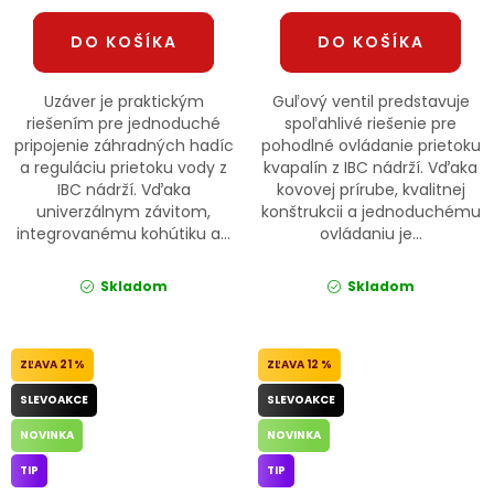
DO KOŠÍKA
DO KOŠÍKA
Uzáver je praktickým
Guľový ventil predstavuje
riešením pre jednoduché
spoľahlivé riešenie pre
pripojenie záhradných hadíc
pohodlné ovládanie prietoku
a reguláciu prietoku vody z
kvapalín z IBC nádrží. Vďaka
IBC nádrží. Vďaka
kovovej prírube, kvalitnej
univerzálnym závitom,
konštrukcii a jednoduchému
integrovanému kohútiku a...
ovládaniu je...
Skladom
Skladom
21 %
12 %
SLEVOAKCE
SLEVOAKCE
NOVINKA
NOVINKA
TIP
TIP