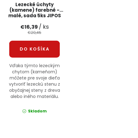
Lezecké úchyty
(kamene) farebné -
malé, sada 5ks JIPOS
/ ks
€16,39
€20,45
DO KOŠÍKA
Vďaka týmto lezeckým
chytom (kameňom)
môžete pre svoje dieťa
vytvoriť lezeckú stenu z
obyčajnej steny z dreva
alebo iného materiálu.
Skladom