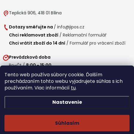
Teplická 906, 418 01 Bílina
Dotazy směřujte na
/
info@jipos.cz
Chci reklamovat zboží
/
Reklamační formulář
Chci vrátit zboží do 14 dní
/
Formulář pro vrácení zboží
Prevádzková doba
Po-Čt /
8:00 - 15:00
Pá /
7:30 - 14:30
Tento web používa súbory cookie. Ďalším
prechádzaním tohto webu vyjadrujete súhlas s ich
Obedňajšia prestávka /
11:00 - 11:30
používaním. Viac informácií
tu
.
Nastavenie
Copyright 2026
Jipos.sk
. Všetky práva vyhradené.
Upraviť nastavenie
cookies
Súhlasím
Běží na Shoptet Premium
/
Webdesign mi-ma.cz
/
Webová analytika a reporting khoder.cz