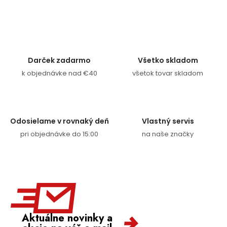
Ovládacie prvky výpisu
Darček zadarmo
Všetko skladom
k objednávke nad €40
všetok tovar skladom
Odosielame v rovnaký deň
Vlastný servis
pri objednávke do 15:00
na naše značky
Aktuálne novinky a