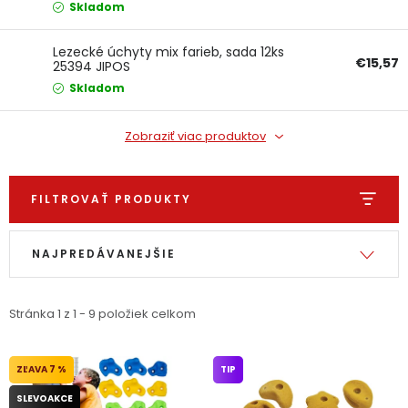
Skladom
Ochranné pracovné pomôcky
Lezecké úchyty mix farieb, sada 12ks
€15,57
25394 JIPOS
Vianoce
Skladom
Fotovoltaika
Zobraziť viac produktov
Značky
FILTROVAŤ PRODUKTY
Výpis produktov
Radenie produktov
NAJPREDÁVANEJŠIE
Servis náradia
Hodnotenie obchodu
Stránka
1
z
1
-
9
položiek celkom
Doprava a platba
Váš zákaznícky účet
7 %
TIP
Kontakty
SLEVOAKCE