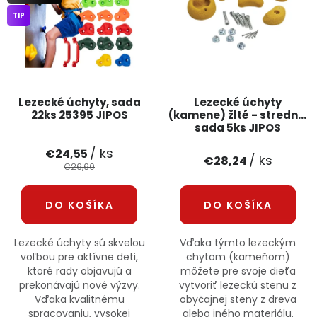
PODPORA
TIP
Reklamačný formulár
Odstúpenie v lehote 14 dní
Obchodné podmienky
Reklamačný poriadok
Lezecké úchyty, sada
Lezecké úchyty
22ks 25395 JIPOS
(kamene) žlté - stredné,
sada 5ks JIPOS
Podmienky ochrany osobných údajov
/ ks
€24,55
/ ks
€28,24
€26,60
+
Přihlášení
Registrace
DO KOŠÍKA
DO KOŠÍKA
Lezecké úchyty sú skvelou
Vďaka týmto lezeckým
voľbou pre aktívne deti,
chytom (kameňom)
ktoré rady objavujú a
môžete pre svoje dieťa
prekonávajú nové výzvy.
vytvoriť lezeckú stenu z
Vďaka kvalitnému
obyčajnej steny z dreva
spracovaniu, vysokej
alebo iného materiálu.