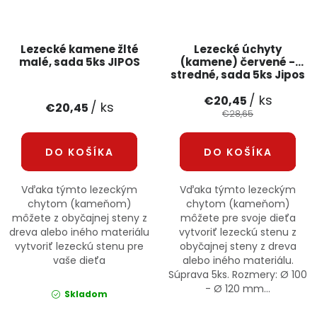
Lezecké kamene žlté
Lezecké úchyty
malé, sada 5ks JIPOS
(kamene) červené -
stredné, sada 5ks Jipos
/ ks
€20,45
/ ks
€20,45
€28,65
DO KOŠÍKA
DO KOŠÍKA
Vďaka týmto lezeckým
Vďaka týmto lezeckým
chytom (kameňom)
chytom (kameňom)
môžete z obyčajnej steny z
môžete pre svoje dieťa
dreva alebo iného materiálu
vytvoriť lezeckú stenu z
vytvoriť lezeckú stenu pre
obyčajnej steny z dreva
vaše dieťa
alebo iného materiálu.
Súprava 5ks. Rozmery: Ø 100
- Ø 120 mm...
Skladom