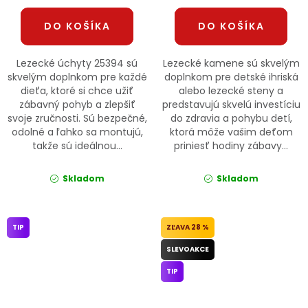
DO KOŠÍKA
DO KOŠÍKA
Lezecké úchyty 25394 sú
Lezecké kamene sú skvelým
skvelým doplnkom pre každé
doplnkom pre detské ihriská
dieťa, ktoré si chce užiť
alebo lezecké steny a
zábavný pohyb a zlepšiť
predstavujú skvelú investíciu
svoje zručnosti. Sú bezpečné,
do zdravia a pohybu detí,
odolné a ľahko sa montujú,
ktorá môže vašim deťom
takže sú ideálnou...
priniesť hodiny zábavy...
Skladom
Skladom
TIP
28 %
SLEVOAKCE
TIP