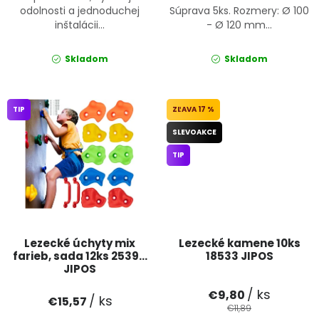
odolnosti a jednoduchej
Súprava 5ks. Rozmery: Ø 100
inštalácii...
- Ø 120 mm...
Skladom
Skladom
TIP
17 %
SLEVOAKCE
TIP
Lezecké úchyty mix
Lezecké kamene 10ks
farieb, sada 12ks 25394
18533 JIPOS
JIPOS
/ ks
€9,80
/ ks
€15,57
€11,89