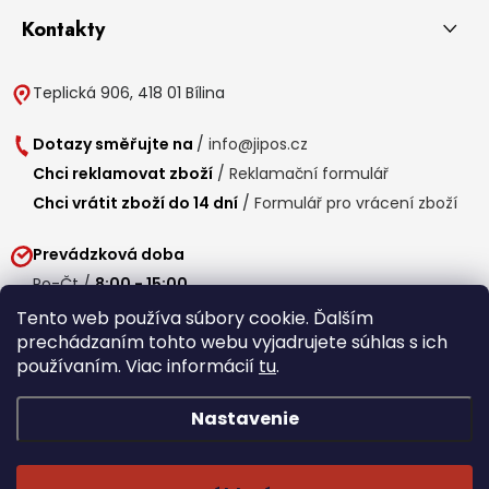
Kontakty
Teplická 906, 418 01 Bílina
Dotazy směřujte na
/
info@jipos.cz
Chci reklamovat zboží
/
Reklamační formulář
Chci vrátit zboží do 14 dní
/
Formulář pro vrácení zboží
Prevádzková doba
Po-Čt /
8:00 - 15:00
Pá /
7:30 - 14:30
Tento web používa súbory cookie. Ďalším
prechádzaním tohto webu vyjadrujete súhlas s ich
Obedňajšia prestávka /
11:00 - 11:30
používaním. Viac informácií
tu
.
Nastavenie
Copyright 2026
Jipos.sk
. Všetky práva vyhradené.
Upraviť nastavenie
cookies