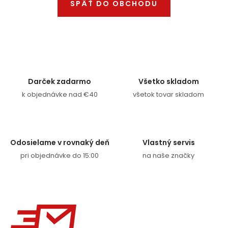
SPÄŤ DO OBCHODU
Ochranné pracovné pomôcky
Vianoce
Fotovoltaika
Darček zadarmo
Všetko skladom
Značky
k objednávke nad €40
všetok tovar skladom
Odosielame v rovnaký deň
Vlastný servis
pri objednávke do 15:00
na naše značky
Servis náradia
Hodnotenie obchodu
Doprava a platba
Váš zákaznícky účet
Kontakty