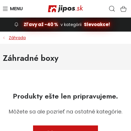
Prejsť na obsah
Hľad
N
Zľavy až -40 %
Slevoakce!
v kategórii
Slevoakce
Záhrada
Stavba, dom
Záhradné boxy
Dielňa
Záhrada
Produkty ešte len pripravujeme.
Príslušenstvo pre automobily
Vybavenie a hračky pre deti
Môžete sa ale pozrieť na ostatné kategórie.
Domácnosť