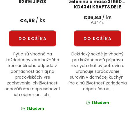
R2916 JIPOS
zeleninu a mäso 3l 550W
KD4341 KRAFT&DELE
/ ks
€36,84
/ ks
€4,88
€40,94
DO KOŠÍKA
DO KOŠÍKA
Pytle sú vhodné na
Elektrický sekáč je vhodný
každodenný zber bežného
pre každodennú prípravu
komunálneho odpadu v
rôznych druhov potravín a
domácnostiach aj na
uľahčuje spracovanie
pracoviskách. Pre
surovín v domácej kuchyni.
zachovanie ich životnosti
Pre dlhú životnosť zariadenia
odporúčame nepresahovať
odporúčame...
ich objem ani ich...
Skladom
Skladom