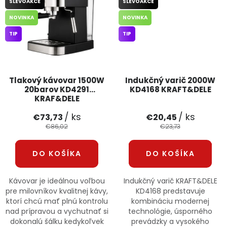
SLEVOAKCE
SLEVOAKCE
NOVINKA
NOVINKA
TIP
TIP
Tlakový kávovar 1500W
Indukčný varič 2000W
20barov KD4291
KD4168 KRAFT&DELE
KRAF&DELE
/ ks
/ ks
€73,73
€20,45
€86,02
€23,73
DO KOŠÍKA
DO KOŠÍKA
Kávovar je ideálnou voľbou
Indukčný varič KRAFT&DELE
pre milovníkov kvalitnej kávy,
KD4168 predstavuje
ktorí chcú mať plnú kontrolu
kombináciu modernej
nad prípravou a vychutnať si
technológie, úsporného
dokonalú šálku kedykoľvek
prevádzky a vysokého