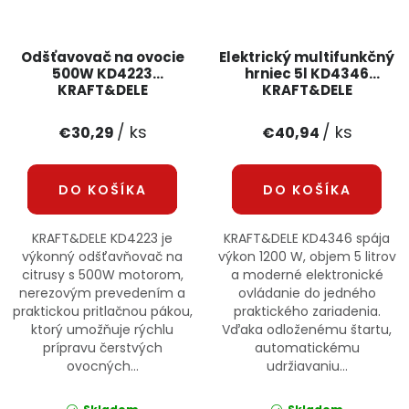
Odšťavovač na ovocie
Elektrický multifunkčný
500W KD4223
hrniec 5l KD4346
KRAFT&DELE
KRAFT&DELE
/ ks
/ ks
€30,29
€40,94
DO KOŠÍKA
DO KOŠÍKA
KRAFT&DELE KD4223 je
KRAFT&DELE KD4346 spája
výkonný odšťavňovač na
výkon 1200 W, objem 5 litrov
citrusy s 500W motorom,
a moderné elektronické
nerezovým prevedením a
ovládanie do jedného
praktickou pritlačnou pákou,
praktického zariadenia.
ktorý umožňuje rýchlu
Vďaka odloženému štartu,
prípravu čerstvých
automatickému
ovocných...
udržiavaniu...