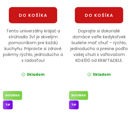
DO KOŠÍKA
DO KOŠÍKA
Tento univerzálny krájač a
Doprajte si dokonalé
strúhadlo 3v1 je skvelým
domáce vafle kedykoľvek
pomocníkom pre každú
budete mať chuť – rýchlo,
kuchyňu. Pripravte si zdravé
jednoducho a presne podľa
pokrmy rýchlo, jednoducho a
vašej chuti s vaflovačom
s radosťou!
KD4100 od KRAFT&DELE.
Skladom
Skladom
NOVINKA
NOVINKA
TIP
TIP