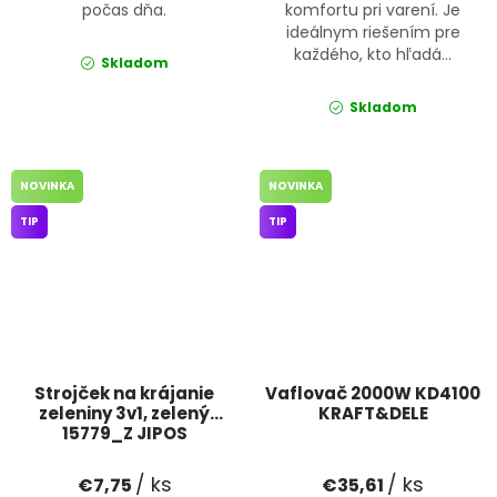
počas dňa.
komfortu pri varení. Je
ideálnym riešením pre
každého, kto hľadá...
Skladom
Skladom
NOVINKA
NOVINKA
TIP
TIP
Strojček na krájanie
Vaflovač 2000W KD4100
zeleniny 3v1, zelený
KRAFT&DELE
15779_Z JIPOS
/ ks
/ ks
€7,75
€35,61