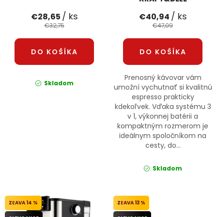
/ ks
/ ks
€28,65
€40,94
€32,75
€47,09
DO KOŠÍKA
DO KOŠÍKA
Prenosný kávovar vám
Skladom
umožní vychutnať si kvalitnú
espresso prakticky
kdekoľvek. Vďaka systému 3
v 1, výkonnej batérii a
kompaktným rozmerom je
ideálnym spoločníkom na
cesty, do...
Skladom
14 %
13 %