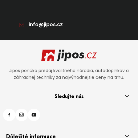
info
@
jipos.cz
Zápätie
Jipos ponúka predaj kvalitného náradia, autodoplnkov a
záhradnej techniky za najvýhodnejšie ceny na trhu.
Sledujte nás
Důležité informace