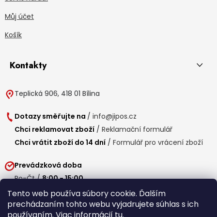
Můj účet
Košík
Kontakty
Teplická 906, 418 01 Bílina
Dotazy směřujte na
/
info@jipos.cz
Chci reklamovat zboží
/
Reklamační formulář
Chci vrátit zboží do 14 dní
/
Formulář pro vrácení zboží
Prevádzková doba
Po-Čt /
8:00 - 15:00
Pá /
7:30 - 14:30
Tento web používa súbory cookie. Ďalším
prechádzaním tohto webu vyjadrujete súhlas s ich
Obedňajšia prestávka /
11:00 - 11:30
používaním. Viac informácií
tu
.