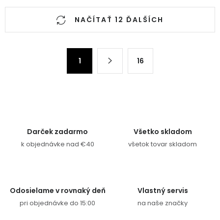
Ovládacie prvky výpisu
NAČÍTAŤ 12 ĎALŠÍCH
Stránkovanie
1
16
Darček zadarmo
Všetko skladom
k objednávke nad €40
všetok tovar skladom
Odosielame v rovnaký deň
Vlastný servis
pri objednávke do 15:00
na naše značky