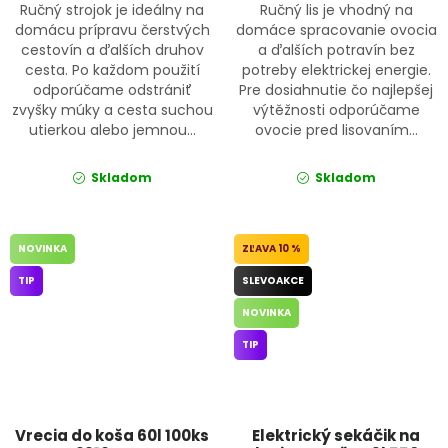
Ručný strojok je ideálny na
Ručný lis je vhodný na
domácu prípravu čerstvých
domáce spracovanie ovocia
cestovín a ďalších druhov
a ďalších potravín bez
cesta. Po každom použití
potreby elektrickej energie.
odporúčame odstrániť
Pre dosiahnutie čo najlepšej
zvyšky múky a cesta suchou
výtěžnosti odporúčame
utierkou alebo jemnou...
ovocie pred lisovaním...
Skladom
Skladom
NOVINKA
10 %
TIP
SLEVOAKCE
NOVINKA
TIP
Vrecia do koša 60l 100ks
Elektrický sekáčik na