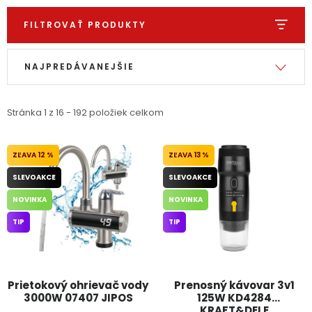
PODPORA
FILTROVAŤ PRODUKTY
Výpis produktov
Radenie produktov
Reklamačný formulár
Odstúpenie v lehote 14 dní
NAJPREDÁVANEJŠIE
Obchodné podmienky
Reklamačný poriadok
Stránka
1
z
16
-
192
položiek celkom
Podmienky ochrany osobných údajov
12 %
13 %
+
Přihlášení
Registrace
SLEVOAKCE
SLEVOAKCE
NOVINKA
NOVINKA
TIP
TIP
Prietokový ohrievač vody
Prenosný kávovar 3v1
3000W 07407 JIPOS
125W KD4284
KRAFT&DELE