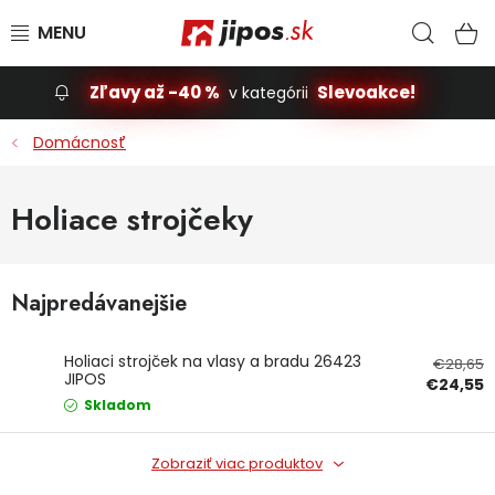
Prejsť na obsah
Hľad
N
Zľavy až -40 %
Slevoakce!
v kategórii
Slevoakce
Domácnosť
Stavba, dom
Holiace strojčeky
Dielňa
Najpredávanejšie
Záhrada
Príslušenstvo pre automobily
Holiaci strojček na vlasy a bradu 26423
€28,65
JIPOS
€24,55
Skladom
Vybavenie a hračky pre deti
Zobraziť viac produktov
Domácnosť