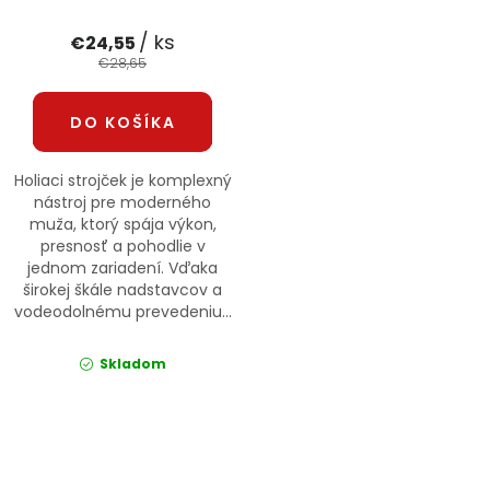
PODPORA
/ ks
€24,55
€28,65
Reklamačný formulár
Odstúpenie v lehote 14 dní
DO KOŠÍKA
Obchodné podmienky
Reklamačný poriadok
Holiaci strojček je komplexný
Podmienky ochrany osobných údajov
nástroj pre moderného
muža, ktorý spája výkon,
presnosť a pohodlie v
jednom zariadení. Vďaka
+
Přihlášení
Registrace
širokej škále nadstavcov a
vodeodolnému prevedeniu...
Skladom
Ovládacie prvky výpisu