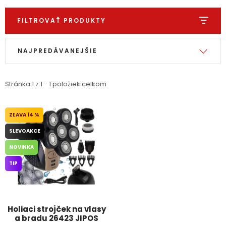
Ochranné pracovné pomôcky
FILTROVAŤ PRODUKTY
Výpis produktov
Radenie produktov
Vianoce
NAJPREDÁVANEJŠIE
Fotovoltaika
Stránka
1
z
1
-
1
položiek celkom
Značky
14 %
SLEVOAKCE
NOVINKA
Servis náradia
Hodnotenie obchodu
TIP
Doprava a platba
Váš zákaznícky účet
Kontakty
Holiaci strojček na vlasy
a bradu 26423 JIPOS