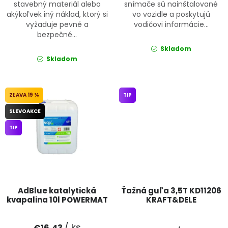
stavebný materiál alebo
snímače sú nainštalované
akýkoľvek iný náklad, ktorý si
vo vozidle a poskytujú
vyžaduje pevné a
vodičovi informácie...
bezpečné...
Skladom
Skladom
19 %
TIP
SLEVOAKCE
TIP
AdBlue katalytická
Ťažná guľa 3,5T KD11206
kvapalina 10l POWERMAT
KRAFT&DELE
/ ks
€16,43