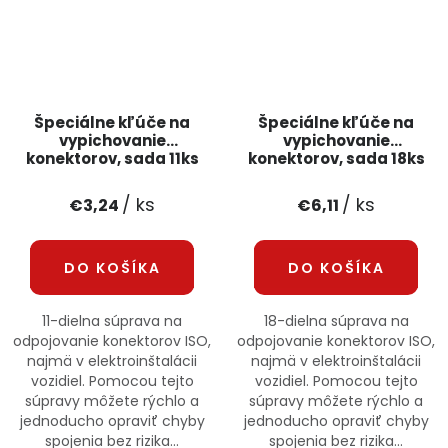
Špeciálne kľúče na
Špeciálne kľúče na
vypichovanie
vypichovanie
konektorov, sada 11ks
konektorov, sada 18ks
KD1132 KRAFT&DELE
KD1133 KRAFT&amp;DELE
/ ks
/ ks
€3,24
€6,11
DO KOŠÍKA
DO KOŠÍKA
11-dielna súprava na
18-dielna súprava na
odpojovanie konektorov ISO,
odpojovanie konektorov ISO,
najmä v elektroinštalácii
najmä v elektroinštalácii
vozidiel. Pomocou tejto
vozidiel. Pomocou tejto
súpravy môžete rýchlo a
súpravy môžete rýchlo a
jednoducho opraviť chyby
jednoducho opraviť chyby
spojenia bez rizika...
spojenia bez rizika...