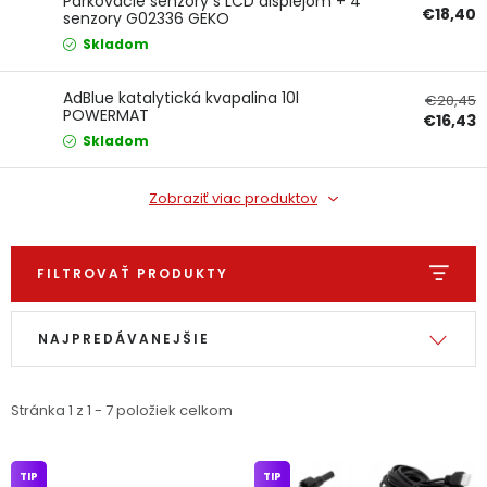
Parkovacie senzory s LCD displejom + 4
€18,40
senzory G02336 GEKO
Ochranné pracovné pomôcky
Skladom
Vianoce
AdBlue katalytická kvapalina 10l
€20,45
POWERMAT
€16,43
Skladom
Fotovoltaika
Značky
Zobraziť viac produktov
FILTROVAŤ PRODUKTY
Výpis produktov
Radenie produktov
Servis náradia
Hodnotenie obchodu
NAJPREDÁVANEJŠIE
Doprava a platba
Váš zákaznícky účet
Stránka
1
z
1
-
7
položiek celkom
Kontakty
TIP
TIP