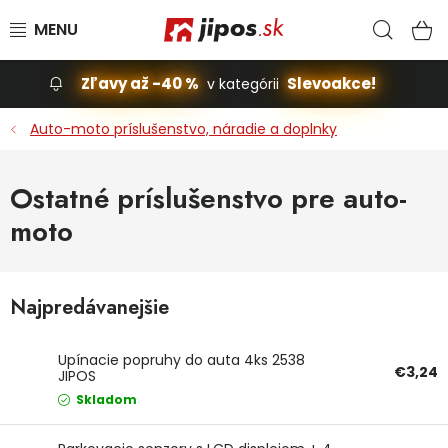
Prejsť na obsah
Hľad
N
Zľavy až -40 %
Slevoakce!
v kategórii
Slevoakce
Auto-moto príslušenstvo, náradie a doplnky
Stavba, dom
Ostatné príslušenstvo pre auto-
moto
Dielňa
Záhrada
Najpredávanejšie
Príslušenstvo pre automobily
Upínacie popruhy do auta 4ks 2538
€3,24
Vybavenie a hračky pre deti
JIPOS
Skladom
Domácnosť