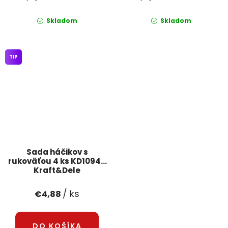
Skladom
Skladom
TIP
Sada háčikov s
rukoväťou 4 ks KD10944
Kraft&Dele
/ ks
€4,88
DO KOŠÍKA