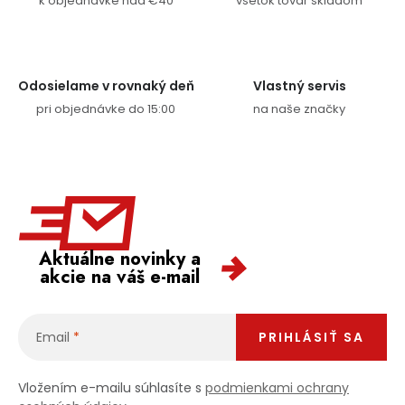
k objednávke nad €40
všetok tovar skladom
Odosielame v rovnaký deň
Vlastný servis
pri objednávke do 15:00
na naše značky
Aktuálne novinky a
akcie na váš e-mail
Email
PRIHLÁSIŤ SA
Vložením e-mailu súhlasíte s
podmienkami ochrany