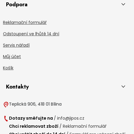
Podpora
Reklamační formulář
Odstoupení ve lhůtě 14 dní
Servis nářadí
Můj účet
Košík
Kontakty
Teplická 906, 418 01 Bílina
Dotazy směřujte na
/
info@jipos.cz
Chci reklamovat zboží
/
Reklamační formulář