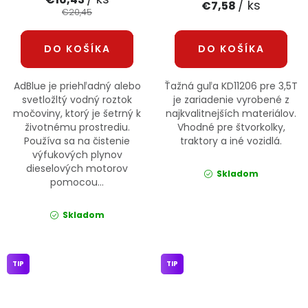
/ ks
€7,58
€20,45
DO KOŠÍKA
DO KOŠÍKA
AdBlue je priehľadný alebo
Ťažná guľa KD11206 pre 3,5T
svetložltý vodný roztok
je zariadenie vyrobené z
močoviny, ktorý je šetrný k
najkvalitnejších materiálov.
životnému prostrediu.
Vhodné pre štvorkolky,
Používa sa na čistenie
traktory a iné vozidlá.
výfukových plynov
dieselových motorov
Skladom
pomocou...
Skladom
TIP
TIP