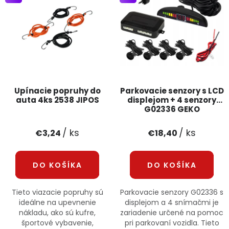
PODPORA
Reklamačný formulár
Odstúpenie v lehote 14 dní
Obchodné podmienky
Reklamačný poriadok
Upínacie popruhy do
Parkovacie senzory s LCD
Podmienky ochrany osobných údajov
auta 4ks 2538 JIPOS
displejom + 4 senzory
G02336 GEKO
+
Přihlášení
Registrace
/ ks
/ ks
€3,24
€18,40
DO KOŠÍKA
DO KOŠÍKA
Tieto viazacie popruhy sú
Parkovacie senzory G02336 s
ideálne na upevnenie
displejom a 4 snímačmi je
nákladu, ako sú kufre,
zariadenie určené na pomoc
športové vybavenie,
pri parkovaní vozidla. Tieto