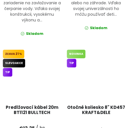
zariadenie na zavlažovanie a
alebo na záhrade. Vďaka
čerpanie vody. Vďaka svojej
svojej univerzálnosti ho
konštrukcii, vysokému
môžu používať deti...
výkonu a...
Skladom
Skladom
21 %
NOVINKA
SLEVOAKCE
TIP
TIP
Predlžovací kábel 20m
Otočné koliesko 8" KD457
BT1121 BULLTECH
KRAFT&DELE
/ ks