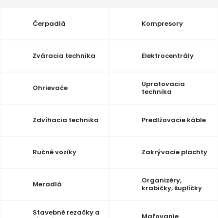
Ochranné pracovné pomôcky
Čerpadlá
Kompresory
Vianoce
Zváracia technika
Elektrocentrály
Fotovoltaika
Upratovacia
Ohrievače
Značky
technika
Zdvíhacia technika
Predlžovacie káble
Servis náradia
Hodnotenie obchodu
Ručné vozíky
Zakrývacie plachty
Doprava a platba
Váš zákaznícky účet
Organizéry,
Meradlá
krabičky, šuplíčky
Kontakty
Stavebné rezačky a
Maľovanie