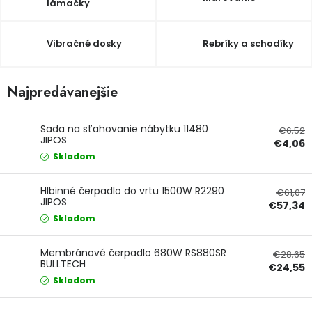
lámačky
PODPORA
Vibračné dosky
Rebríky a schodíky
Reklamačný formulár
Odstúpenie v lehote 14 dní
Najpredávanejšie
Obchodné podmienky
Reklamačný poriadok
Podmienky ochrany osobných údajov
Sada na sťahovanie nábytku 11480
€6,52
JIPOS
€4,06
Skladom
+
Přihlášení
Registrace
Hlbinné čerpadlo do vrtu 1500W R2290
€61,07
JIPOS
€57,34
Skladom
Membránové čerpadlo 680W RS880SR
€28,65
BULLTECH
€24,55
Skladom