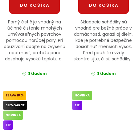
DO KOŠÍKA
DO KOŠÍKA
Parný čistič je vhodný na
Skladacie schôdiky sú
účinné čistenie mnohých
vhodné pre bežné práce v
umývateľných povrchov
domácnosti, garáži aj dielni,
pomocou horúcej pary. Pri
kde je potrebné bezpečne
používaní dbajte na zvýšenú
dosiahnuť menších výšok.
opatrnosť, pretože para
Pred použitím vždy
dosahuje vysokú teplotu a...
skontrolujte, či sú schôdiky...
Skladom
Skladom
18 %
NOVINKA
SLEVOAKCE
TIP
NOVINKA
TIP