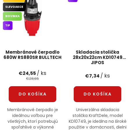
SLEVOAKCE
NOVINKA
TIP
Membránové čerpadlo
Skladacia stolička
680W RS880SR BULLTECH
28x20x22cm KD10749
JIPOS
/ ks
€24,55
/ ks
€7,34
€28,65
DO KOŠÍKA
DO KOŠÍKA
Membránové čerpadlo je
Univerzálna skladacia
ideálnou voľbou pre
stolička KraftDele, model
všetkých, ktorí potrebujú
KD10749, je ideálna na široké
spoľahlivé a výkonné
použitie v domácnosti, dielni