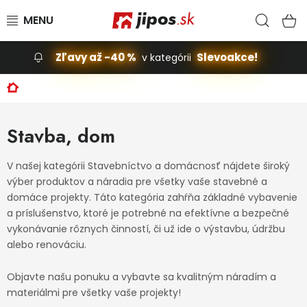
Prejsť na obsah
Hľad
N
Zľavy až -40 %
Slevoakce!
v kategórii
Slevoakce
Domov
Stavba, dom
Stavba, dom
Dielňa
V našej kategórii Stavebníctvo a domácnosť nájdete široký
výber produktov a náradia pre všetky vaše stavebné a
Záhrada
domáce projekty. Táto kategória zahŕňa základné vybavenie
a príslušenstvo, ktoré je potrebné na efektívne a bezpečné
Príslušenstvo pre automobily
vykonávanie rôznych činností, či už ide o výstavbu, údržbu
alebo renováciu.
Vybavenie a hračky pre deti
Objavte našu ponuku a vybavte sa kvalitným náradím a
materiálmi pre všetky vaše projekty!
Domácnosť