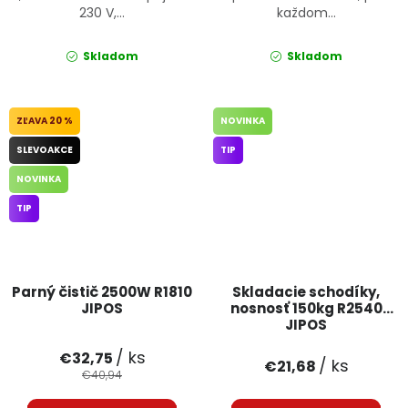
230 V,...
každom...
Skladom
Skladom
20 %
NOVINKA
SLEVOAKCE
TIP
NOVINKA
TIP
Parný čistič 2500W R1810
Skladacie schodíky,
JIPOS
nosnosť 150kg R2540
JIPOS
/ ks
€32,75
/ ks
€21,68
€40,94