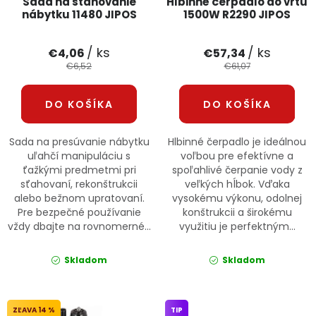
Sada na sťahovanie
Hlbinné čerpadlo do vrtu
nábytku 11480 JIPOS
1500W R2290 JIPOS
/ ks
/ ks
€4,06
€57,34
€6,52
€61,07
DO KOŠÍKA
DO KOŠÍKA
Sada na presúvanie nábytku
Hlbinné čerpadlo je ideálnou
uľahčí manipuláciu s
voľbou pre efektívne a
ťažkými predmetmi pri
spoľahlivé čerpanie vody z
sťahovaní, rekonštrukcii
veľkých hĺbok. Vďaka
alebo bežnom upratovaní.
vysokému výkonu, odolnej
Pre bezpečné používanie
konštrukcii a širokému
vždy dbajte na rovnomerné...
využitiu je perfektným...
Skladom
Skladom
14 %
TIP