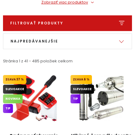
Zobraziť viac produktov
FILTROVAŤ PRODUKTY
Výpis produktov
Radenie produktov
NAJPREDÁVANEJŠIE
Stránka
1
z
41
-
485
položiek celkom
37 %
6 %
SLEVOAKCE
SLEVOAKCE
NOVINKA
TIP
TIP