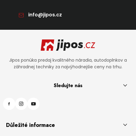
info
@
jipos.cz
Zápätie
Jipos ponúka predaj kvalitného náradia, autodoplnkov a
záhradnej techniky za najvýhodnejšie ceny na trhu.
Sledujte nás
Důležité informace