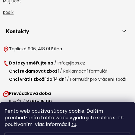
Můj účet
Košík
Kontakty
Teplická 906, 418 01 Bílina
Dotazy směřujte na
/
info@jipos.cz
Chci reklamovat zboží
/
Reklamační formulář
Chci vrátit zboží do 14 dní
/
Formulář pro vrácení zboží
Prevádzková doba
Po-Čt /
8:00 - 15:00
Pá /
7:30 - 14:30
Tento web používa súbory cookie. Ďalším
prechádzaním tohto webu vyjadrujete súhlas s ich
Obedňajšia prestávka /
11:00 - 11:30
používaním. Viac informácií
tu
.