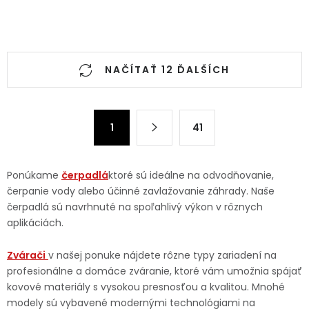
Ovládacie prvky výpisu
NAČÍTAŤ 12 ĎALŠÍCH
Stránkovanie
1
41
Ponúkame
čerpadlá
ktoré sú ideálne na odvodňovanie,
čerpanie vody alebo účinné zavlažovanie záhrady. Naše
čerpadlá sú navrhnuté na spoľahlivý výkon v rôznych
aplikáciách.
Zvárači
v našej ponuke nájdete rôzne typy zariadení na
profesionálne a domáce zváranie, ktoré vám umožnia spájať
kovové materiály s vysokou presnosťou a kvalitou. Mnohé
modely sú vybavené modernými technológiami na