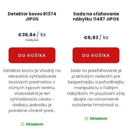
Detektor kovov R1374
Sada na sťahovanie
JIPOS
nábytku 11487 JIPOS
/ ks
€36,84
/ ks
€6,93
€45,04
DO KOŠÍKA
DO KOŠÍKA
Detektor kovov je vhodný na
Sada na presťahovanie je
rekreačné vyhľadávanie
praktickým riešením pre
kovových predmetov v
bezpečnejšiu a pohodlnejšiu
rôznych typoch terénu.
manipuláciu s ťažkým
Vodoodolná je len
nábytkom. Pri používaní vždy
vyhľadávacia cievka –
dbajte na rovnomerné
riadiacu jednotku je
rozloženie hmotnosti a...
potrebné chrániť pred...
Skladom
Skladom