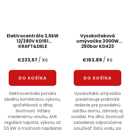
Elektrocentrála 3,5kW
Vysokotlaková
12/380V KD161
umývačka 3000W
KRAFT&DELE
250bar KD423
KRAFT&DELE
/ ks
/ ks
€233,57
€163,89
DO KOŠÍKA
DO KOŠÍKA
Elektrocentrála ponúka
Vysokotlaká umývačka
ideálnu kombináciu výkonu,
predstavuje praktické
spoľahlivosti a dlhej
riešenie pre pravidelnú
životnosti. Vďaka
údržbu domu, záhrady aj
medenému vinutiu, AVR
vozidiel. Pre dlhú životnosť
regulácii napätia, výkonu až
zariadenia odporúčame
3,5 kW a možnosti napájania
používať čistú vodu, po