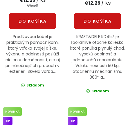
€12,25
/ ks
€12,25
€15,53
DO KOŠÍKA
DO KOŠÍKA
Predlžovací kábel je
KRAFT&DELE KD457 je
praktickým pomocníkom,
spoľahlivé otočné koliesko,
ktorý vďaka svojej dĺžke,
ktoré ponúka plynulý chod,
výkonu a odolnosti poslúži
vysokú odolnosť a
nielen v domácnosti, ale aj
jednoduchú manipuláciu.
pri náročnejších prácach v
Vďaka nosnosti 50 kg,
exteriéri. Skvelá voľba...
otočnému mechanizmu
360° a...
Skladom
Skladom
NOVINKA
NOVINKA
TIP
TIP