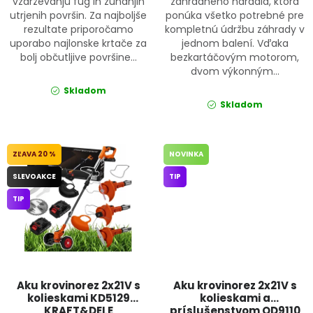
vzdrževanju fug in zunanjih
záhradného náradia, ktorá
utrjenih površin. Za najboljše
ponúka všetko potrebné pre
rezultate priporočamo
kompletnú údržbu záhrady v
uporabo najlonske krtače za
jednom balení. Vďaka
bolj občutljive površine...
bezkartáčovým motorom,
dvom výkonným...
Skladom
Skladom
20 %
NOVINKA
SLEVOAKCE
TIP
TIP
Aku krovinorez 2x21V s
Aku krovinorez 2x21V s
kolieskami KD5129
kolieskami a
KRAFT&DELE
príslušenstvom OD9110