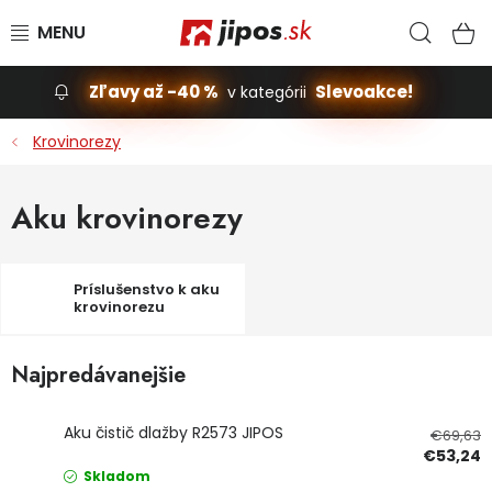
Prejsť na obsah
Hľad
N
Zľavy až -40 %
Slevoakce!
v kategórii
Slevoakce
Krovinorezy
Stavba, dom
Aku krovinorezy
Dielňa
Príslušenstvo k aku
Záhrada
krovinorezu
Príslušenstvo pre automobily
Najpredávanejšie
Vybavenie a hračky pre deti
Aku čistič dlažby R2573 JIPOS
€69,63
€53,24
Domácnosť
Skladom