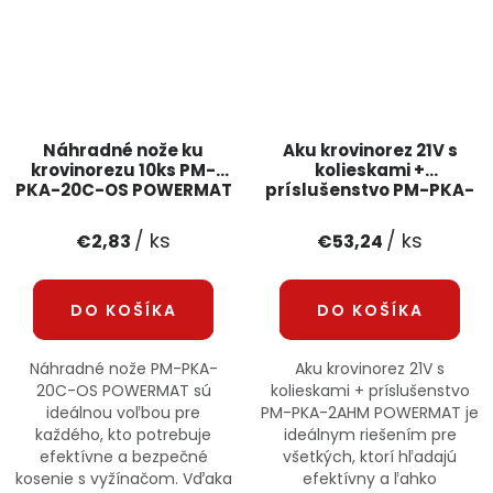
Náhradné nože ku
Aku krovinorez 21V s
krovinorezu 10ks PM-
kolieskami +
PKA-20C-OS POWERMAT
príslušenstvo PM-PKA-
2AHM POWERMAT
/ ks
/ ks
€2,83
€53,24
DO KOŠÍKA
DO KOŠÍKA
Náhradné nože PM-PKA-
Aku krovinorez 21V s
20C-OS POWERMAT sú
kolieskami + príslušenstvo
ideálnou voľbou pre
PM-PKA-2AHM POWERMAT je
každého, kto potrebuje
ideálnym riešením pre
efektívne a bezpečné
všetkých, ktorí hľadajú
kosenie s vyžínačom. Vďaka
efektívny a ľahko