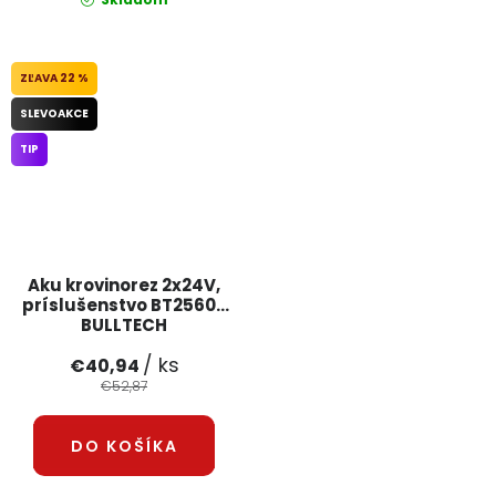
22 %
SLEVOAKCE
TIP
Aku krovinorez 2x24V,
príslušenstvo BT25606
BULLTECH
/ ks
€40,94
€52,87
DO KOŠÍKA