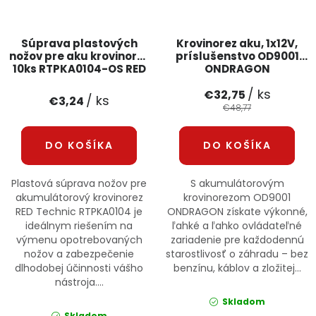
Súprava plastových
Krovinorez aku, 1x12V,
nožov pre aku krovinorez
príslušenstvo OD9001
10ks RTPKA0104-OS RED
ONDRAGON
TECHNIC
/ ks
€32,75
/ ks
€3,24
€48,77
DO KOŠÍKA
DO KOŠÍKA
Plastová súprava nožov pre
S akumulátorovým
akumulátorový krovinorez
krovinorezom OD9001
RED Technic RTPKA0104 je
ONDRAGON získate výkonné,
ideálnym riešením na
ľahké a ľahko ovládateľné
výmenu opotrebovaných
zariadenie pre každodennú
nožov a zabezpečenie
starostlivosť o záhradu – bez
dlhodobej účinnosti vášho
benzínu, káblov a zložitej...
nástroja....
Skladom
Skladom