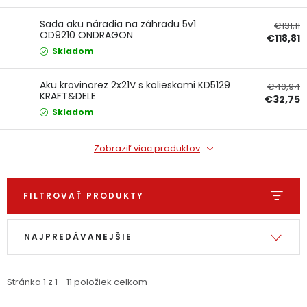
Ochranné pracovné pomôcky
Sada aku náradia na záhradu 5v1
€131,11
OD9210 ONDRAGON
€118,81
Skladom
Vianoce
Aku krovinorez 2x21V s kolieskami KD5129
€40,94
Fotovoltaika
KRAFT&DELE
€32,75
Skladom
Značky
Zobraziť viac produktov
FILTROVAŤ PRODUKTY
Servis náradia
Hodnotenie obchodu
Výpis produktov
Radenie produktov
NAJPREDÁVANEJŠIE
Doprava a platba
Váš zákaznícky účet
Kontakty
Stránka
1
z
1
-
11
položiek celkom