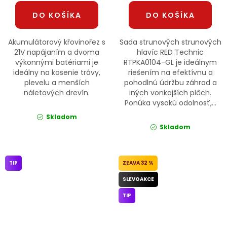
DO KOŠÍKA
DO KOŠÍKA
Akumulátorový křovinořez s
Sada strunových strunových
21V napájaním a dvoma
hlavíc RED Technic
výkonnými batériami je
RTPKA0104-GL je ideálnym
ideálny na kosenie trávy,
riešením na efektívnu a
plevelu a menších
pohodlnú údržbu záhrad a
náletových drevín.
iných vonkajších plôch.
Ponúka vysokú odolnosť,...
Skladom
Skladom
TIP
32 %
SLEVOAKCE
TIP