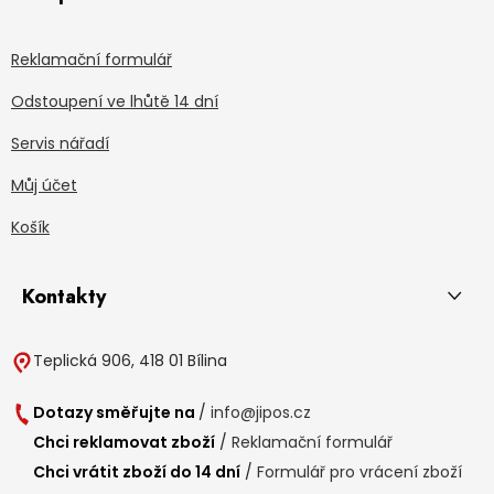
Reklamační formulář
Odstoupení ve lhůtě 14 dní
Servis nářadí
Můj účet
Košík
Kontakty
Teplická 906, 418 01 Bílina
Dotazy směřujte na
/
info@jipos.cz
Chci reklamovat zboží
/
Reklamační formulář
Chci vrátit zboží do 14 dní
/
Formulář pro vrácení zboží