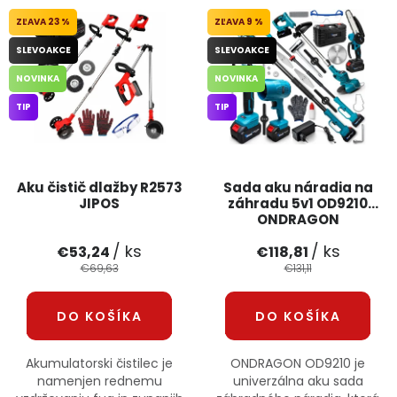
PODPORA
23 %
9 %
SLEVOAKCE
SLEVOAKCE
Reklamačný formulár
Odstúpenie v lehote 14 dní
NOVINKA
NOVINKA
TIP
TIP
Obchodné podmienky
Reklamačný poriadok
Podmienky ochrany osobných údajov
Aku čistič dlažby R2573
Sada aku náradia na
JIPOS
záhradu 5v1 OD9210
ONDRAGON
+
Přihlášení
Registrace
/ ks
/ ks
€53,24
€118,81
€69,63
€131,11
DO KOŠÍKA
DO KOŠÍKA
Akumulatorski čistilec je
ONDRAGON OD9210 je
namenjen rednemu
univerzálna aku sada