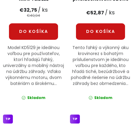
ONDRAGON
/ ks
€32,75
/ ks
€52,87
€40,94
DO KOŠÍKA
DO KOŠÍKA
Model KD5129 je ideálnou
Tento ľahký a výkonný aku
voľbou pre používateľov,
krovinorez s bohatým
ktorí hľadajú ľahký,
príslušenstvom je ideálnou
univerzálny a mobilný nástroj
voľbou pre každého, kto
na údržbu záhrady. Vďaka
hľadá tiché, bezúdržbové a
výkonnému motoru, dvom
pohodlné riešenie na údržbu
batériám a širokému...
záhrady bez obmedzenia...
Skladom
Skladom
TIP
TIP