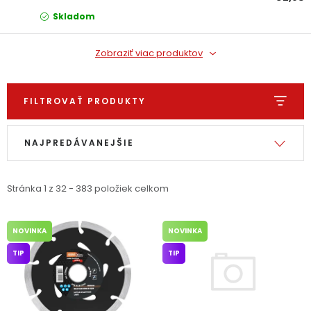
Skladom
Zobraziť viac produktov
FILTROVAŤ PRODUKTY
Výpis produktov
Radenie produktov
NAJPREDÁVANEJŠIE
Stránka
1
z
32
-
383
položiek celkom
NOVINKA
NOVINKA
TIP
TIP