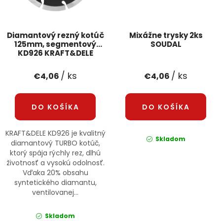
Mixážne trysky 2ks
Diamantový rezný kotúč
SOUDAL
125mm, segmentový
KD926 KRAFT&DELE
/ ks
/ ks
€4,06
€4,06
DO KOŠÍKA
DO KOŠÍKA
KRAFT&DELE KD926 je kvalitný
Skladom
diamantový TURBO kotúč,
ktorý spája rýchly rez, dlhú
životnosť a vysokú odolnosť.
Vďaka 20% obsahu
syntetického diamantu,
ventilovanej...
Skladom