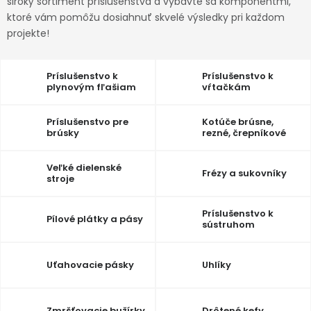
široký sortiment príslušenstva a vybavte sa komponentmi,
ktoré vám pomôžu dosiahnuť skvelé výsledky pri každom
Ochranné pracovné pomôcky
projekte!
Vianoce
Príslušenstvo k
Príslušenstvo k
plynovým fľašiam
vŕtačkám
Fotovoltaika
Príslušenstvo pre
Kotúče brúsne,
Značky
brúsky
rezné, črepníkové
Veľké dielenské
Frézy a sukovníky
stroje
Príslušenstvo k
Servis náradia
Hodnotenie obchodu
Pílové plátky a pásy
sústruhom
Doprava a platba
Váš zákaznícky účet
Uťahovacie pásky
Uhlíky
Kontakty
Zmršťovacie bužírky
Drôtené kefy