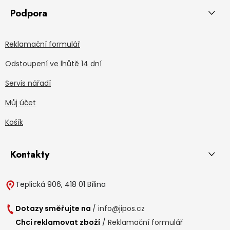
Podpora
Reklamační formulář
Odstoupení ve lhůtě 14 dní
Servis nářadí
Můj účet
Košík
Kontakty
Teplická 906, 418 01 Bílina
Dotazy směřujte na
/
info@jipos.cz
Chci reklamovat zboží
/
Reklamační formulář