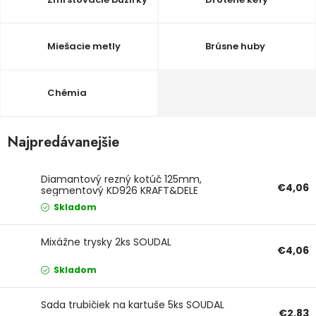
PODPORA
Miešacie metly
Brúsne huby
Reklamačný formulár
Odstúpenie v lehote 14 dní
Obchodné podmienky
Chémia
Reklamačný poriadok
Podmienky ochrany osobných údajov
Najpredávanejšie
+
Přihlášení
Registrace
Diamantový rezný kotúč 125mm,
€4,06
segmentový KD926 KRAFT&DELE
Skladom
Mixážne trysky 2ks SOUDAL
€4,06
Skladom
Sada trubičiek na kartuše 5ks SOUDAL
€2,83