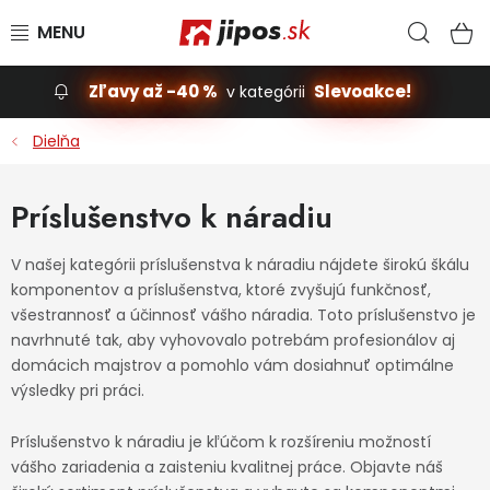
Prejsť na obsah
Hľad
N
Zľavy až -40 %
Slevoakce!
v kategórii
Slevoakce
Dielňa
Stavba, dom
Príslušenstvo k náradiu
Dielňa
V našej kategórii príslušenstva k náradiu nájdete širokú škálu
komponentov a príslušenstva, ktoré zvyšujú funkčnosť,
Záhrada
všestrannosť a účinnosť vášho náradia. Toto príslušenstvo je
navrhnuté tak, aby vyhovovalo potrebám profesionálov aj
Príslušenstvo pre automobily
domácich majstrov a pomohlo vám dosiahnuť optimálne
výsledky pri práci.
Vybavenie a hračky pre deti
Príslušenstvo k náradiu je kľúčom k rozšíreniu možností
vášho zariadenia a zaisteniu kvalitnej práce. Objavte náš
Domácnosť