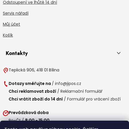
Odstoupení ve lhůtě 14 dní
Servis nářadí
Můj účet
Košík
Kontakty
Teplická 906, 418 01 Bílina
Dotazy směřujte na
/
info@jipos.cz
Chci reklamovat zboží
/
Reklamační formulář
Chci vrátit zboží do 14 dní
/
Formulář pro vrácení zboží
Prevádzková doba
Po-Čt /
8:00 - 15:00
Pá /
7:30 - 14:30