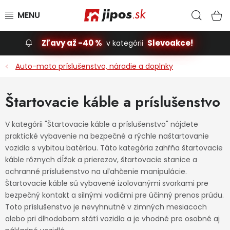
Prejsť na obsah
Hľad
N
Zľavy až -40 %
Slevoakce!
v kategórii
Slevoakce
Auto-moto príslušenstvo, náradie a doplnky
Stavba, dom
Štartovacie káble a príslušenstvo
Dielňa
V kategórii "Štartovacie káble a príslušenstvo" nájdete
praktické vybavenie na bezpečné a rýchle naštartovanie
Záhrada
vozidla s vybitou batériou. Táto kategória zahŕňa štartovacie
káble rôznych dĺžok a prierezov, štartovacie stanice a
Príslušenstvo pre automobily
ochranné príslušenstvo na uľahčenie manipulácie.
Štartovacie káble sú vybavené izolovanými svorkami pre
Vybavenie a hračky pre deti
bezpečný kontakt a silnými vodičmi pre účinný prenos prúdu.
Toto príslušenstvo je nevyhnutné v zimných mesiacoch
alebo pri dlhodobom státí vozidla a je vhodné pre osobné aj
Domácnosť