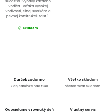
súčasťou výbavy každého
vodiča . Vďaka vysokej
vodivosti, silnej svorkám a
pevnej konštrukcii zaistí...
Skladom
Ovládacie prvky výpisu
Darček zadarmo
Všetko skladom
k objednávke nad €40
všetok tovar skladom
Odosielame v rovnaký deň
Vlastný servis