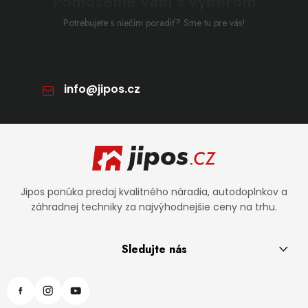
Pomôžeme vám s výberom
Potrebujete s niečím poradiť? Sme tu pre vás!
info
@
jipos.cz
Zápätie
Jipos ponúka predaj kvalitného náradia, autodoplnkov a
záhradnej techniky za najvýhodnejšie ceny na trhu.
Sledujte nás