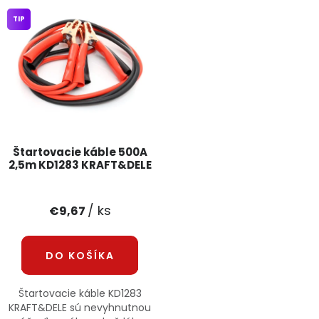
PODPORA
TIP
Reklamačný formulár
Odstúpenie v lehote 14 dní
Obchodné podmienky
Reklamačný poriadok
Podmienky ochrany osobných údajov
Štartovacie káble 500A
2,5m KD1283 KRAFT&DELE
+
Přihlášení
Registrace
/ ks
€9,67
DO KOŠÍKA
Štartovacie káble KD1283
KRAFT&DELE sú nevyhnutnou