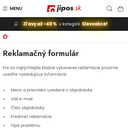
Prejsť na obsah
Hľad
N
Zľavy až -40 %
Slevoakce!
v kategórii
Slevoakce
Domov
Stavba, dom
Reklamačný formulár
Dielňa
Pre čo najrýchlejšie kladné vybavenie reklamácie prosíme
uveďte nasledujúce informácie:
Záhrada
Meno a priezvisko uvedené v objednávke
Príslušenstvo pre automobily
Váš e-mail
Vybavenie a hračky pre deti
Číslo objednávky
Predmet reklamácie
Domácnosť
Opis problému