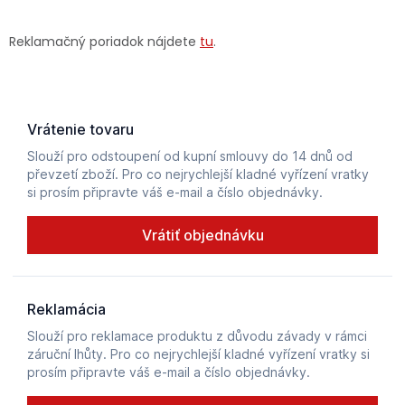
Ochranné pracovné pomôcky
Reklamačný poriadok nájdete
tu
.
Vianoce
Fotovoltaika
Značky
Servis náradia
Hodnotenie obchodu
Doprava a platba
Váš zákaznícky účet
Kontakty