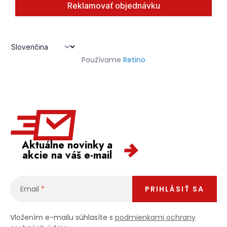
PODPORA
Reklamačný formulár
Odstúpenie v lehote 14 dní
Používame
Retino
Obchodné podmienky
Reklamačný poriadok
Podmienky ochrany osobných údajov
+
Přihlášení
Registrace
Aktuálne novinky a
akcie na váš e-mail
Email
PRIHLÁSIŤ SA
Vložením e-mailu súhlasíte s
podmienkami ochrany