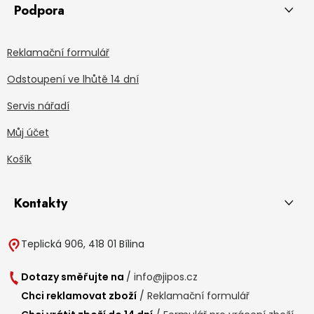
Podpora
Reklamační formulář
Odstoupení ve lhůtě 14 dní
Servis nářadí
Můj účet
Košík
Kontakty
Teplická 906, 418 01 Bílina
Dotazy směřujte na
/
info@jipos.cz
Chci reklamovat zboží
/
Reklamační formulář