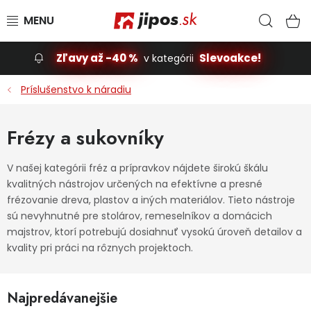
Prejsť na obsah
Hľad
N
Zľavy až -40 %
Slevoakce!
v kategórii
Slevoakce
Príslušenstvo k náradiu
Stavba, dom
Frézy a sukovníky
Dielňa
V našej kategórii fréz a prípravkov nájdete širokú škálu
kvalitných nástrojov určených na efektívne a presné
Záhrada
frézovanie dreva, plastov a iných materiálov. Tieto nástroje
sú nevyhnutné pre stolárov, remeselníkov a domácich
Príslušenstvo pre automobily
majstrov, ktorí potrebujú dosiahnuť vysokú úroveň detailov a
kvality pri práci na rôznych projektoch.
Vybavenie a hračky pre deti
Najpredávanejšie
Domácnosť