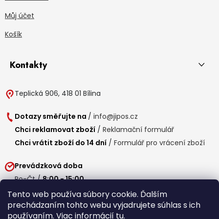
Můj účet
Košík
Kontakty
Teplická 906, 418 01 Bílina
Dotazy směřujte na
/
info@jipos.cz
Chci reklamovat zboží
/
Reklamační formulář
Chci vrátit zboží do 14 dní
/
Formulář pro vrácení zboží
Prevádzková doba
Po-Čt /
8:00 - 15:00
Pá /
7:30 - 14:30
Tento web používa súbory cookie. Ďalším
prechádzaním tohto webu vyjadrujete súhlas s ich
Obedňajšia prestávka /
11:00 - 11:30
používaním. Viac informácií
tu
.