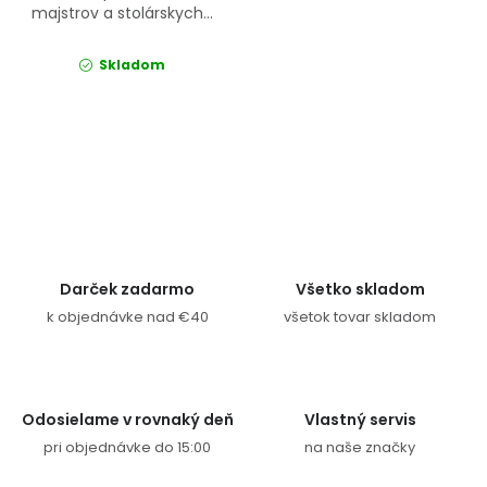
majstrov a stolárskych...
Skladom
Ovládacie prvky výpisu
Darček zadarmo
Všetko skladom
k objednávke nad €40
všetok tovar skladom
Odosielame v rovnaký deň
Vlastný servis
pri objednávke do 15:00
na naše značky