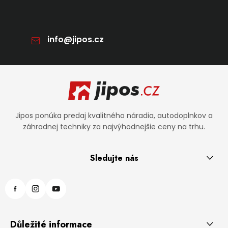
info
@
jipos.cz
Zápätie
Jipos ponúka predaj kvalitného náradia, autodoplnkov a
záhradnej techniky za najvýhodnejšie ceny na trhu.
Sledujte nás
Důležité informace