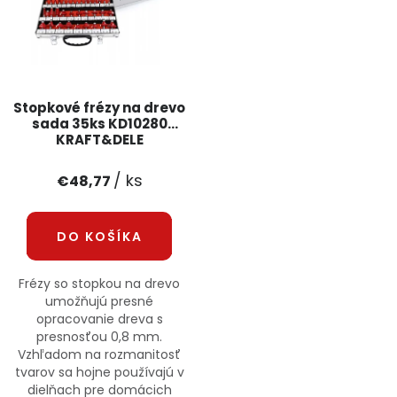
PODPORA
Reklamačný formulár
Odstúpenie v lehote 14 dní
Stopkové frézy na drevo
Obchodné podmienky
Reklamačný poriadok
sada 35ks KD10280
KRAFT&DELE
Podmienky ochrany osobných údajov
/ ks
€48,77
+
Přihlášení
Registrace
DO KOŠÍKA
Frézy so stopkou na drevo
umožňujú presné
opracovanie dreva s
presnosťou 0,8 mm.
Vzhľadom na rozmanitosť
tvarov sa hojne používajú v
dielňach pre domácich