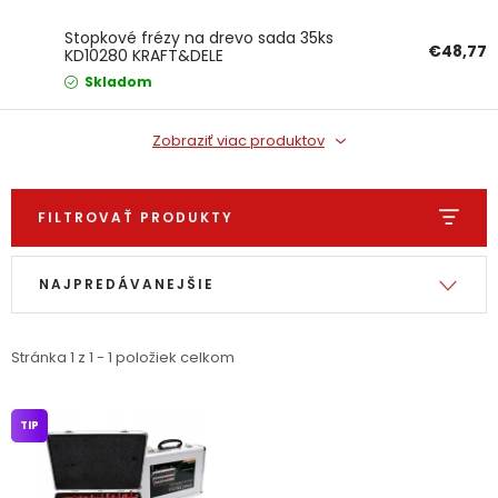
Ochranné pracovné pomôcky
Stopkové frézy na drevo sada 35ks
€48,77
KD10280 KRAFT&DELE
Skladom
Vianoce
Zobraziť viac produktov
Fotovoltaika
Značky
FILTROVAŤ PRODUKTY
Výpis produktov
Radenie produktov
NAJPREDÁVANEJŠIE
Servis náradia
Hodnotenie obchodu
Stránka
1
z
1
-
1
položiek celkom
Doprava a platba
Váš zákaznícky účet
TIP
Kontakty