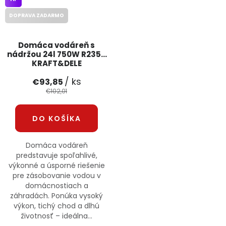
DOPRAVA ZADARMO
Domáca vodáreň s
nádržou 24l 750W R2359
KRAFT&DELE
/ ks
€93,85
€102,01
DO KOŠÍKA
Domáca vodáreň
predstavuje spoľahlivé,
výkonné a úsporné riešenie
pre zásobovanie vodou v
domácnostiach a
záhradách. Ponúka vysoký
výkon, tichý chod a dlhú
životnosť – ideálna...