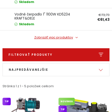
Skladom
Ochranné pracovné pomôcky
Vodné čerpadlo 1" 1100W KD5234
€73,73
KRAFT&DELE
€61,43
Vianoce
Skladom
Fotovoltaika
Zobraziť viac produktov
Značky
FILTROVAŤ PRODUKTY
Výpis produktov
Radenie produktov
NAJPREDÁVANEJŠIE
Servis náradia
Hodnotenie obchodu
Stránka
1
z
1
-
5
položiek celkom
Doprava a platba
Váš zákaznícky účet
TIP
NOVINKA
Kontakty
TIP