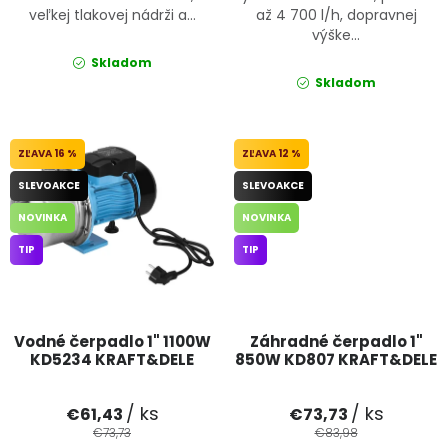
veľkej tlakovej nádrži a...
až 4 700 l/h, dopravnej
výške...
Skladom
Skladom
16 %
12 %
SLEVOAKCE
SLEVOAKCE
NOVINKA
NOVINKA
TIP
TIP
Vodné čerpadlo 1" 1100W
Záhradné čerpadlo 1"
KD5234 KRAFT&DELE
850W KD807 KRAFT&DELE
/ ks
/ ks
€61,43
€73,73
€73,73
€83,98