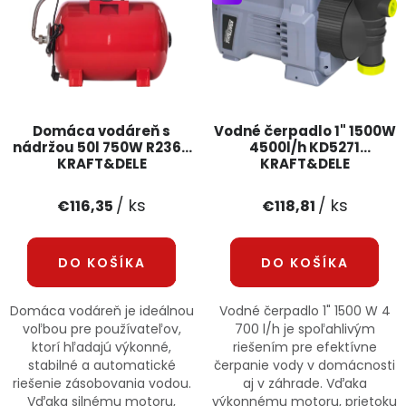
PODPORA
Reklamačný formulár
Odstúpenie v lehote 14 dní
Obchodné podmienky
Reklamačný poriadok
Domáca vodáreň s
Vodné čerpadlo 1" 1500W
nádržou 50l 750W R2360
4500l/h KD5271
KRAFT&DELE
KRAFT&DELE
Podmienky ochrany osobných údajov
/ ks
/ ks
€116,35
€118,81
+
Přihlášení
Registrace
DO KOŠÍKA
DO KOŠÍKA
Domáca vodáreň je ideálnou
Vodné čerpadlo 1" 1500 W 4
voľbou pre používateľov,
700 l/h je spoľahlivým
ktorí hľadajú výkonné,
riešením pre efektívne
stabilné a automatické
čerpanie vody v domácnosti
riešenie zásobovania vodou.
aj v záhrade. Vďaka
Vďaka silnému motoru,
výkonnému motoru, prietoku