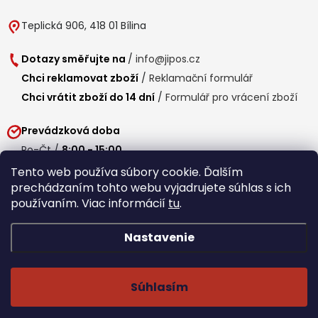
Teplická 906, 418 01 Bílina
Dotazy směřujte na
/
info@jipos.cz
Chci reklamovat zboží
/
Reklamační formulář
Chci vrátit zboží do 14 dní
/
Formulář pro vrácení zboží
Prevádzková doba
Po-Čt /
8:00 - 15:00
Pá /
7:30 - 14:30
Tento web používa súbory cookie. Ďalším
prechádzaním tohto webu vyjadrujete súhlas s ich
Obedňajšia prestávka /
11:00 - 11:30
používaním. Viac informácií
tu
.
Nastavenie
Copyright 2026
Jipos.sk
. Všetky práva vyhradené.
Upraviť nastavenie
cookies
Súhlasím
Běží na Shoptet Premium
/
Webdesign mi-ma.cz
/
Webová analytika a reporting khoder.cz