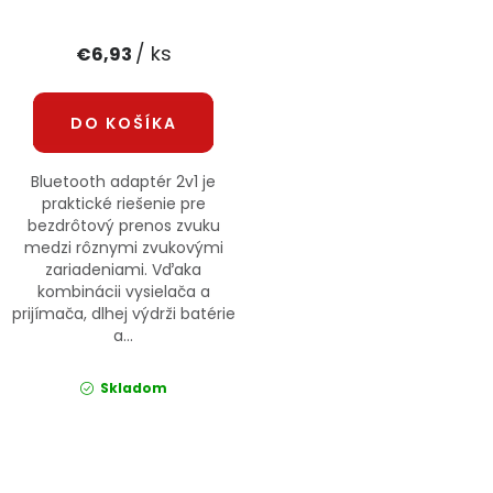
PODPORA
/ ks
€6,93
Reklamačný formulár
Odstúpenie v lehote 14 dní
DO KOŠÍKA
Obchodné podmienky
Reklamačný poriadok
Bluetooth adaptér 2v1 je
Podmienky ochrany osobných údajov
praktické riešenie pre
bezdrôtový prenos zvuku
medzi rôznymi zvukovými
zariadeniami. Vďaka
+
Přihlášení
Registrace
kombinácii vysielača a
prijímača, dlhej výdrži batérie
a...
Skladom