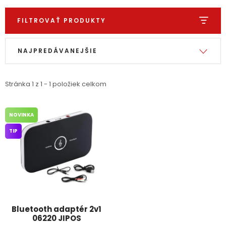
Ochranné pracovné pomôcky
FILTROVAŤ PRODUKTY
Výpis produktov
Radenie produktov
Vianoce
NAJPREDÁVANEJŠIE
Fotovoltaika
Stránka
1
z
1
-
1
položiek celkom
Značky
NOVINKA
TIP
Servis náradia
Hodnotenie obchodu
Doprava a platba
Váš zákaznícky účet
Kontakty
Bluetooth adaptér 2v1
06220 JIPOS