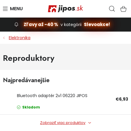
Prejsť na obsah
Hľad
N
Zľavy až -40 %
Slevoakce!
v kategórii
Slevoakce
Elektronika
Stavba, dom
Reproduktory
Dielňa
Najpredávanejšie
Záhrada
Príslušenstvo pre automobily
Bluetooth adaptér 2v1 06220 JIPOS
€6,93
Skladom
Vybavenie a hračky pre deti
Zobraziť viac produktov
Domácnosť