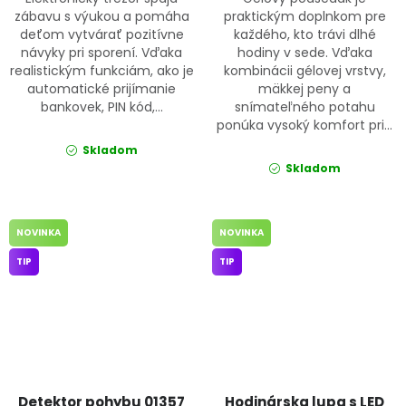
zábavu s výukou a pomáha
praktickým doplnkom pre
deťom vytvárať pozitívne
každého, kto trávi dlhé
návyky pri sporení. Vďaka
hodiny v sede. Vďaka
realistickým funkciám, ako je
kombinácii gélovej vrstvy,
automatické prijímanie
mäkkej peny a
bankovek, PIN kód,...
snímateľného potahu
ponúka vysoký komfort pri...
Skladom
Skladom
NOVINKA
NOVINKA
TIP
TIP
Detektor pohybu 01357
Hodinárska lupa s LED