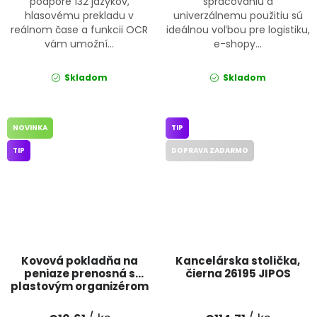
podpore 132 jazykov,
spracovaniu a
hlasovému prekladu v
univerzálnemu použitiu sú
reálnom čase a funkcii OCR
ideálnou voľbou pre logistiku,
vám umožní...
e-shopy...
Skladom
Skladom
NOVINKA
TIP
TIP
DOPRAVA ZADARMO
Kovová pokladňa na
Kancelárska stolička,
peniaze prenosná s
čierna 26195 JIPOS
plastovým organizérom
01441 JIPOS