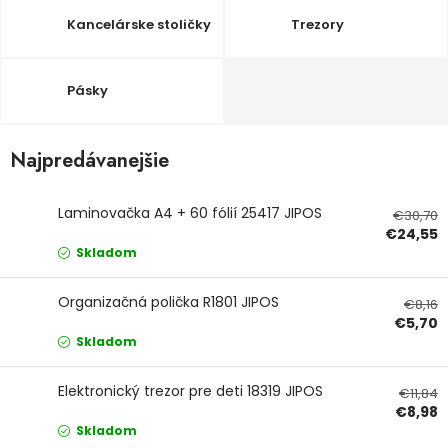
Kancelárske stoličky
Trezory
Ochranné pracovné pomôcky
Vianoce
Pásky
Fotovoltaika
Najpredávanejšie
Značky
Laminovačka A4 + 60 fólií 25417 JIPOS
€30,70
€24,55
Skladom
Organizačná polička R1801 JIPOS
€8,16
Servis náradia
Hodnotenie obchodu
€5,70
Skladom
Doprava a platba
Váš zákaznícky účet
Elektronický trezor pre deti 18319 JIPOS
€11,84
Kontakty
€8,98
Skladom