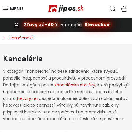
Prejsť na obsah
Hľad
N
Zľavy až -40 %
Slevoakce!
v kategórii
Slevoakce
Domácnosť
Stavba, dom
Kancelária
Dielňa
V kategórii "Kancelária" nájdete zariadenia, ktoré zvyšujú
pohodlie, bezpečnosť a produktivitu v pracovnom prostredí.
Záhrada
Do tejto kategórie patria
kancelárske stoličky
, ktoré poskytujú
ergonomickú podporu na pohodlné sedenie počas celého
Príslušenstvo pre automobily
dňa, a
trezory na
bezpečné uloženie dôležitých dokumentov,
hotovosti alebo cenností. Výrobky sú navrhnuté tak, aby
Vybavenie a hračky pre deti
prispievali k efektivite a bezpečnosti na pracovisku, a sú
vhodné pre domáce kancelárie a profesionálne prostredie.
Domácnosť