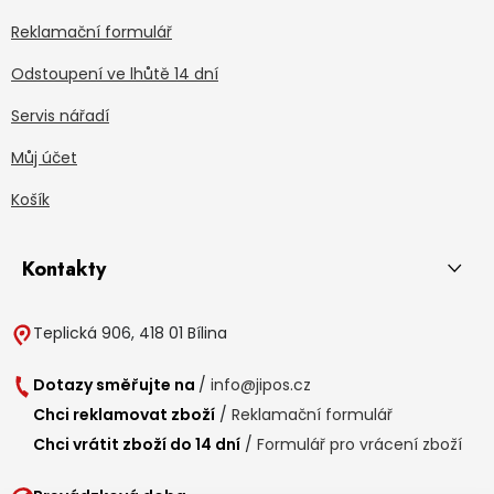
Reklamační formulář
Odstoupení ve lhůtě 14 dní
Servis nářadí
Můj účet
Košík
Kontakty
Teplická 906, 418 01 Bílina
Dotazy směřujte na
/
info@jipos.cz
Chci reklamovat zboží
/
Reklamační formulář
Chci vrátit zboží do 14 dní
/
Formulář pro vrácení zboží