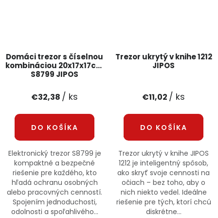
Domáci trezor s číselnou
Trezor ukrytý v knihe 1212
kombináciou 20x17x17cm
JIPOS
S8799 JIPOS
/ ks
/ ks
€32,38
€11,02
DO KOŠÍKA
DO KOŠÍKA
Elektronický trezor S8799 je
Trezor ukrytý v knihe JIPOS
kompaktné a bezpečné
1212 je inteligentný spôsob,
riešenie pre každého, kto
ako skryť svoje cennosti na
hľadá ochranu osobných
očiach – bez toho, aby o
alebo pracovných cenností.
nich niekto vedel. Ideálne
Spojením jednoduchosti,
riešenie pre tých, ktorí chcú
odolnosti a spoľahlivého...
diskrétne...