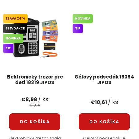
24 %
NOVINKA
SLEVOAKCE
TIP
NOVINKA
TIP
Elektronický trezor pre
Gélový podsedák 15354
deti 18319 JIPOS
JIPOS
/ ks
€8,98
/ ks
€10,61
€11,84
DO KOŠÍKA
DO KOŠÍKA
Elektronický trezor spája
Gélový podsedák je