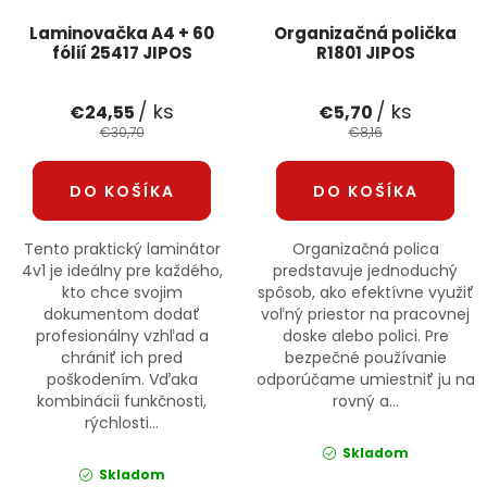
Laminovačka A4 + 60
Organizačná polička
fólií 25417 JIPOS
R1801 JIPOS
/ ks
/ ks
€24,55
€5,70
€30,70
€8,16
DO KOŠÍKA
DO KOŠÍKA
Tento praktický laminátor
Organizačná polica
4v1 je ideálny pre každého,
predstavuje jednoduchý
kto chce svojim
spôsob, ako efektívne využiť
dokumentom dodať
voľný priestor na pracovnej
profesionálny vzhľad a
doske alebo polici. Pre
chrániť ich pred
bezpečné používanie
poškodením. Vďaka
odporúčame umiestniť ju na
kombinácii funkčnosti,
rovný a...
rýchlosti...
Skladom
Skladom