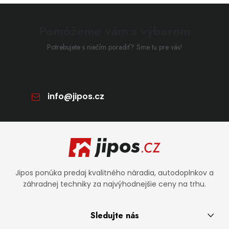
Pomôžeme vám s výberom
Potrebujete s niečím poradiť? Sme tu pre vás!
info
@
jipos.cz
Zápätie
Jipos ponúka predaj kvalitného náradia, autodoplnkov a
záhradnej techniky za najvýhodnejšie ceny na trhu.
Sledujte nás