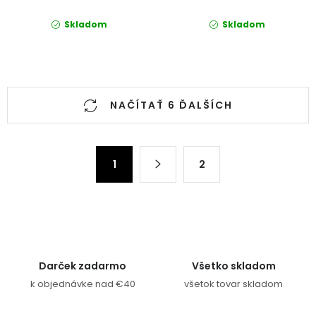
Skladom
Skladom
Ovládacie prvky výpisu
NAČÍTAŤ 6 ĎALŠÍCH
Stránkovanie
1
2
Darček zadarmo
Všetko skladom
k objednávke nad €40
všetok tovar skladom