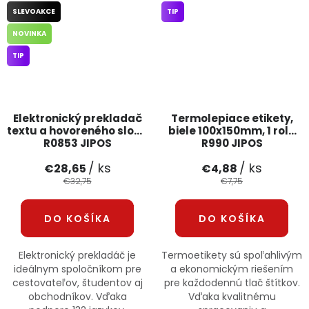
SLEVOAKCE
TIP
NOVINKA
TIP
Elektronický prekladač
Termolepiace etikety,
textu a hovoreného slova
biele 100x150mm, 1 rola
R0853 JIPOS
R990 JIPOS
/ ks
/ ks
€28,65
€4,88
€32,75
€7,75
DO KOŠÍKA
DO KOŠÍKA
Elektronický prekladáč je
Termoetikety sú spoľahlivým
ideálnym spoločníkom pre
a ekonomickým riešením
cestovateľov, študentov aj
pre každodennú tlač štítkov.
obchodníkov. Vďaka
Vďaka kvalitnému