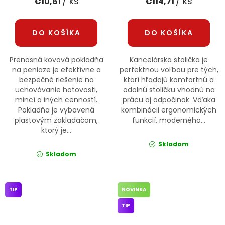
/ ks
/ ks
€10,61
€114,71
DO KOŠÍKA
DO KOŠÍKA
Prenosná kovová pokladňa
Kancelárska stolička je
na peniaze je efektívne a
perfektnou voľbou pre tých,
bezpečné riešenie na
ktorí hľadajú komfortnú a
uchovávanie hotovosti,
odolnú stoličku vhodnú na
mincí a iných cenností.
prácu aj odpočinok. Vďaka
Pokladňa je vybavená
kombinácii ergonomických
plastovým zakladačom,
funkcií, moderného...
ktorý je...
Skladom
Skladom
TIP
NOVINKA
TIP