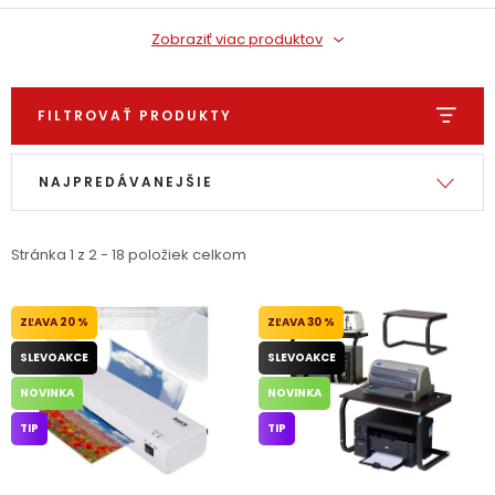
PODPORA
Zobraziť viac produktov
Reklamačný formulár
Odstúpenie v lehote 14 dní
FILTROVAŤ PRODUKTY
Obchodné podmienky
Reklamačný poriadok
Výpis produktov
Radenie produktov
NAJPREDÁVANEJŠIE
Podmienky ochrany osobných údajov
Stránka
1
z
2
-
18
položiek celkom
+
Přihlášení
Registrace
20 %
30 %
SLEVOAKCE
SLEVOAKCE
NOVINKA
NOVINKA
TIP
TIP