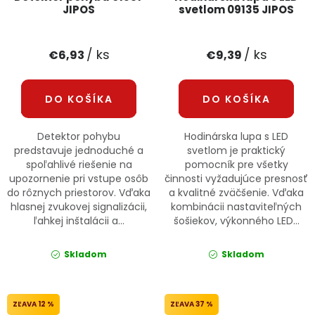
JIPOS
svetlom 09135 JIPOS
/ ks
/ ks
€6,93
€9,39
DO KOŠÍKA
DO KOŠÍKA
Detektor pohybu
Hodinárska lupa s LED
predstavuje jednoduché a
svetlom je praktický
spoľahlivé riešenie na
pomocník pre všetky
upozornenie pri vstupe osôb
činnosti vyžadujúce presnosť
do rôznych priestorov. Vďaka
a kvalitné zväčšenie. Vďaka
hlasnej zvukovej signalizácii,
kombinácii nastaviteľných
ľahkej inštalácii a...
šošiekov, výkonného LED...
Skladom
Skladom
12 %
37 %