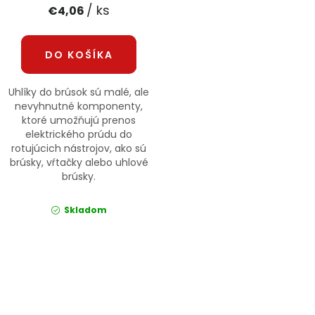
/ ks
€4,06
DO KOŠÍKA
Uhlíky do brúsok sú malé, ale
nevyhnutné komponenty,
ktoré umožňujú prenos
elektrického prúdu do
rotujúcich nástrojov, ako sú
brúsky, vŕtačky alebo uhlové
brúsky.
Skladom
Ovládacie prvky výpisu