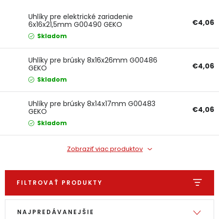
Ochranné pracovné pomôcky
Uhlíky pre elektrické zariadenie
€4,06
6x16x21,5mm G00490 GEKO
Skladom
Vianoce
Uhlíky pre brúsky 8x16x26mm G00486
Fotovoltaika
€4,06
GEKO
Skladom
Značky
Uhlíky pre brúsky 8x14x17mm G00483
€4,06
GEKO
Skladom
Zobraziť viac produktov
Servis náradia
Hodnotenie obchodu
Doprava a platba
Váš zákaznícky účet
FILTROVAŤ PRODUKTY
Kontakty
Výpis produktov
Radenie produktov
NAJPREDÁVANEJŠIE