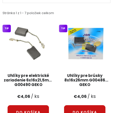
PODPORA
Stránka
1
z
1
-
7
položiek celkom
Reklamačný formulár
Odstúpenie v lehote 14 dní
TIP
TIP
Obchodné podmienky
Reklamačný poriadok
Podmienky ochrany osobných údajov
+
Přihlášení
Registrace
Uhlíky pre elektrické
Uhlíky pre brúsky
zariadenie 6x16x21,5mm
8x16x26mm G00486
G00490 GEKO
GEKO
/ ks
/ ks
€4,06
€4,06
DO KOŠÍKA
DO KOŠÍKA