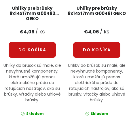
Uhlíky pre brúsky
Uhlíky pre brúsky
8x14x17mm G00483
8x14x17mm G00481 GEKO
GEKO
/ ks
/ ks
€4,06
€4,06
DO KOŠÍKA
DO KOŠÍKA
Uhlíky do brúsok sú malé, ale
Uhlíky do brúsok sú malé, ale
nevyhnutné komponenty,
nevyhnutné komponenty,
ktoré umožňujú prenos
ktoré umožňujú prenos
elektrického prúdu do
elektrického prúdu do
rotujúcich nástrojov, ako sú
rotujúcich nástrojov, ako sú
brúsky, vŕtačky alebo uhlové
brúsky, vŕtačky alebo uhlové
brúsky.
brúsky.
Skladom
Skladom