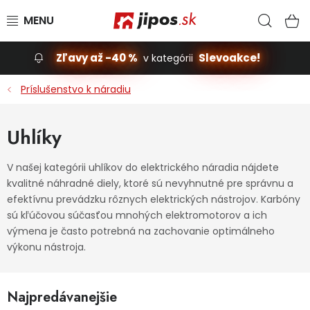
Prejsť na obsah
Hľad
N
Zľavy až -40 %
Slevoakce!
v kategórii
Slevoakce
Príslušenstvo k náradiu
Stavba, dom
Uhlíky
Dielňa
V našej kategórii uhlíkov do elektrického náradia nájdete
kvalitné náhradné diely, ktoré sú nevyhnutné pre správnu a
Záhrada
efektívnu prevádzku rôznych elektrických nástrojov. Karbóny
sú kľúčovou súčasťou mnohých elektromotorov a ich
Príslušenstvo pre automobily
výmena je často potrebná na zachovanie optimálneho
výkonu nástroja.
Vybavenie a hračky pre deti
Najpredávanejšie
Domácnosť