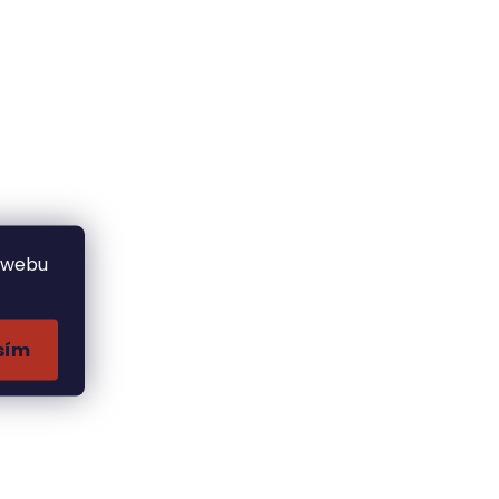
 webu
sím