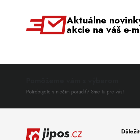
Aktuálne novink
akcie na váš e-m
Pomôžeme vám s výberom
Potrebujete s niečím poradiť? Sme tu pre vás!
Zápätie
Důleži