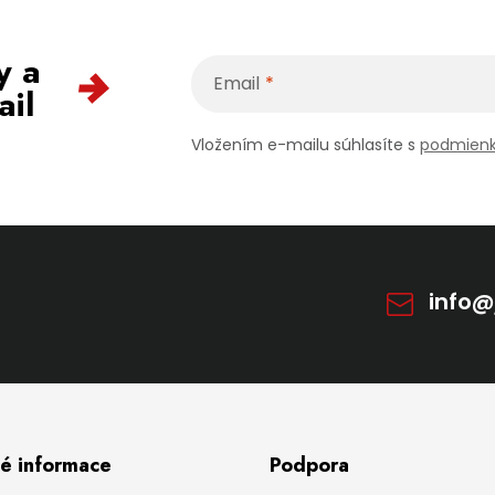
y a
Email
ail
Vložením e-mailu súhlasíte s
podmienk
info
té informace
Podpora