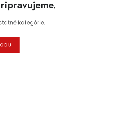
pripravujeme.
statné kategórie.
HODU