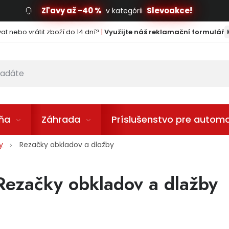
Zľavy až -40 %
Slevoakce!
v kategórii
t nebo vrátit zboží do 14 dní?
|
Využijte náš reklamační formulář
lňa
Záhrada
Príslušenstvo pre automo
y
Rezačky obkladov a dlažby
Rezačky obkladov a dlažby