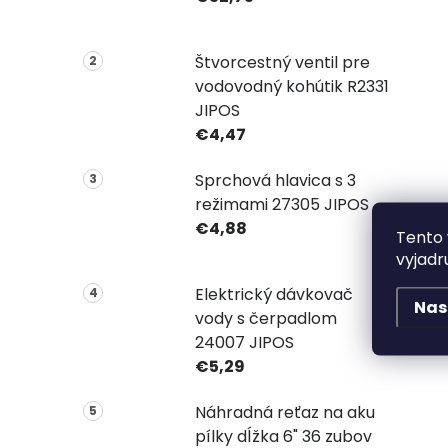
Štvorcestný ventil pre
vodovodný kohútik R2331
JIPOS
€4,47
Sprchová hlavica s 3
režimami 27305 JIPOS
€4,88
Tento 
vyjadr
Elektrický dávkovač
Nas
vody s čerpadlom
24007 JIPOS
€5,29
Náhradná reťaz na aku
pílky dĺžka 6" 36 zubov