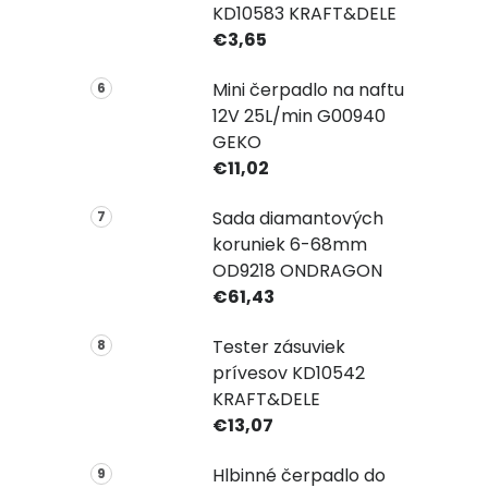
KD10583 KRAFT&DELE
€3,65
Mini čerpadlo na naftu
12V 25L/min G00940
GEKO
€11,02
Sada diamantových
koruniek 6-68mm
OD9218 ONDRAGON
€61,43
Tester zásuviek
prívesov KD10542
KRAFT&DELE
€13,07
Hlbinné čerpadlo do