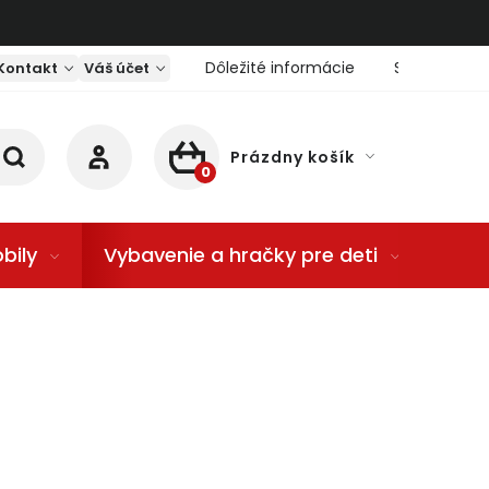
Dôležité informácie
Servis nárad
Kontakt
Váš účet
Prázdny košík
NÁKUPNÝ KOŠÍK
bily
Vybavenie a hračky pre deti
Dom