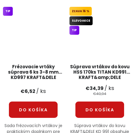
TIP
16 %
SLEVOAKCE
TIP
Frézovacie vrtáky
Súprava vrtákov do kovu
súprava 6 ks 3-8 mm
HSS 170ks TITAN KD991
KD997 KRAFT&DELE
KRAFT&amp;DELE
/ ks
€34,39
/ ks
€6,52
€40,94
DO KOŠÍKA
DO KOŠÍKA
Sada frézovacích vrtákov je
Súprava vrtákov do kovu
praktickým doplnkom pre
KRAFT&DELE KD 991 obsahuje