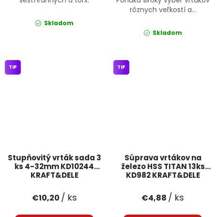
rôznych veľkostí a...
Skladom
Skladom
TIP
TIP
Stupňovitý vrták sada 3
Súprava vrtákov na
ks 4-32mm KD10244
železo HSS TITAN 13ks
KRAFT&DELE
KD982 KRAFT&DELE
/ ks
/ ks
€10,20
€4,88