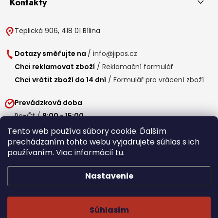
Kontakty
Teplická 906, 418 01 Bílina
Dotazy směřujte na
/
info@jipos.cz
Chci reklamovat zboží
/
Reklamační formulář
Chci vrátit zboží do 14 dní
/
Formulář pro vrácení zboží
Prevádzková doba
Po-Čt /
8:00 - 15:00
Pá /
7:30 - 14:30
Tento web používa súbory cookie. Ďalším
prechádzaním tohto webu vyjadrujete súhlas s ich
Obedňajšia prestávka /
11:00 - 11:30
používaním. Viac informácií
tu
.
Nastavenie
Copyright 2026
Jipos.sk
. Všetky práva vyhradené.
Upraviť nastavenie
cookies
Súhlasím
Běží na Shoptet Premium
/
Webdesign mi-ma.cz
/