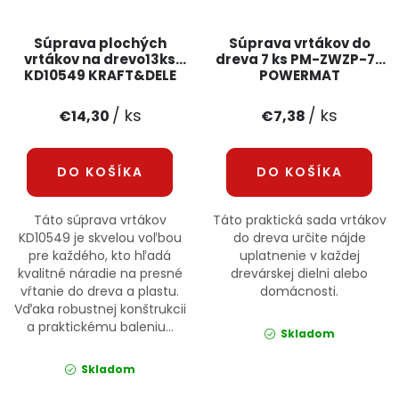
Súprava plochých
Súprava vrtákov do
vrtákov na drevo13ks
dreva 7 ks PM-ZWZP-7T
KD10549 KRAFT&DELE
POWERMAT
/ ks
/ ks
€14,30
€7,38
DO KOŠÍKA
DO KOŠÍKA
Táto súprava vrtákov
Táto praktická sada vrtákov
KD10549 je skvelou voľbou
do dreva určite nájde
pre každého, kto hľadá
uplatnenie v každej
kvalitné náradie na presné
drevárskej dielni alebo
vŕtanie do dreva a plastu.
domácnosti.
Vďaka robustnej konštrukcii
a praktickému baleniu...
Skladom
Skladom