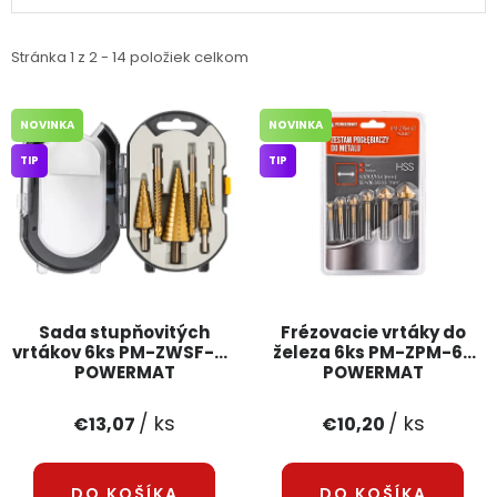
PODPORA
Stránka
1
z
2
-
14
položiek celkom
Reklamačný formulár
Odstúpenie v lehote 14 dní
NOVINKA
NOVINKA
Obchodné podmienky
Reklamačný poriadok
TIP
TIP
Podmienky ochrany osobných údajov
+
Přihlášení
Registrace
Sada stupňovitých
Frézovacie vrtáky do
vrtákov 6ks PM-ZWSF-6T
železa 6ks PM-ZPM-6T
POWERMAT
POWERMAT
/ ks
/ ks
€13,07
€10,20
DO KOŠÍKA
DO KOŠÍKA