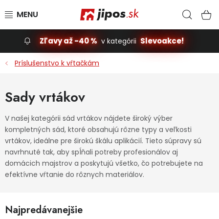
Prejsť na obsah
Hľad
N
Zľavy až -40 %
Slevoakce!
v kategórii
Slevoakce
Príslušenstvo k vŕtačkám
Stavba, dom
Sady vrtákov
Dielňa
V našej kategórii sád vrtákov nájdete široký výber
kompletných sád, ktoré obsahujú rôzne typy a veľkosti
Záhrada
vrtákov, ideálne pre širokú škálu aplikácií. Tieto súpravy sú
navrhnuté tak, aby spĺňali potreby profesionálov aj
Príslušenstvo pre automobily
domácich majstrov a poskytujú všetko, čo potrebujete na
efektívne vŕtanie do rôznych materiálov.
Vybavenie a hračky pre deti
Najpredávanejšie
Domácnosť