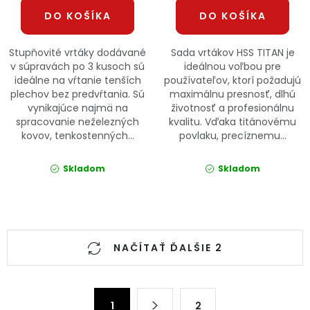
DO KOŠÍKA
DO KOŠÍKA
Stupňovité vrtáky dodávané
Sada vrtákov HSS TITAN je
v súpravách po 3 kusoch sú
ideálnou voľbou pre
ideálne na vŕtanie tenších
používateľov, ktorí požadujú
plechov bez predvŕtania. Sú
maximálnu presnosť, dlhú
vynikajúce najmä na
životnosť a profesionálnu
spracovanie neželezných
kvalitu. Vďaka titánovému
kovov, tenkostenných...
povlaku, precíznemu...
Skladom
Skladom
Ovládacie prvky výpisu
NAČÍTAŤ ĎALŠIE 2
Stránkovanie
1
2