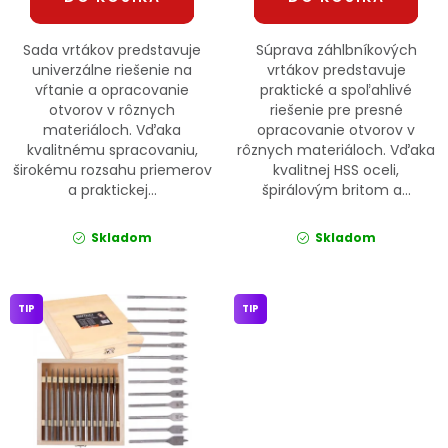
Sada vrtákov predstavuje
Súprava záhlbníkových
univerzálne riešenie na
vrtákov predstavuje
vŕtanie a opracovanie
praktické a spoľahlivé
otvorov v rôznych
riešenie pre presné
materiáloch. Vďaka
opracovanie otvorov v
kvalitnému spracovaniu,
rôznych materiáloch. Vďaka
širokému rozsahu priemerov
kvalitnej HSS oceli,
a praktickej...
špirálovým britom a...
Skladom
Skladom
TIP
TIP