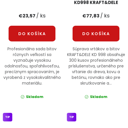
KD998 KRAFT&DELE
/ ks
/ ks
€23,57
€77,83
DO KOŠÍKA
DO KOŠÍKA
Profesionálna sada bitov
Súprava vrtákov a bitov
rôznych veľkostí sa
KRAFT&DELE KD 998 obsahuje
vyznačuje vysokou
300 kusov profesionálneho
odolnosťou, spoľahlivosťou,
príslušenstva, určeného pre
precíznym spracovaním, je
vŕtanie do dreva, kovu a
vyrobená z vysokokvalitného
betónu, rovnako ako pre
materiálu.
skrutkovanie a...
Skladom
Skladom
TIP
TIP