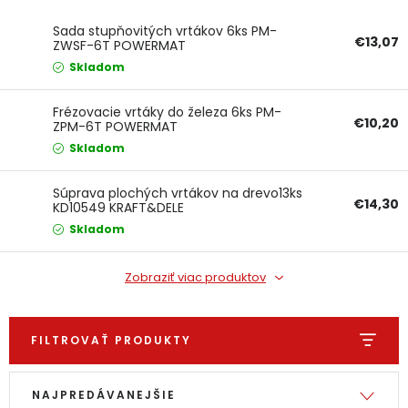
Ochranné pracovné pomôcky
Sada stupňovitých vrtákov 6ks PM-
€13,07
ZWSF-6T POWERMAT
Skladom
Vianoce
Frézovacie vrtáky do železa 6ks PM-
Fotovoltaika
€10,20
ZPM-6T POWERMAT
Skladom
Značky
Súprava plochých vrtákov na drevo13ks
€14,30
KD10549 KRAFT&DELE
Skladom
Zobraziť viac produktov
Servis náradia
Hodnotenie obchodu
Doprava a platba
Váš zákaznícky účet
FILTROVAŤ PRODUKTY
Kontakty
Výpis produktov
Radenie produktov
NAJPREDÁVANEJŠIE