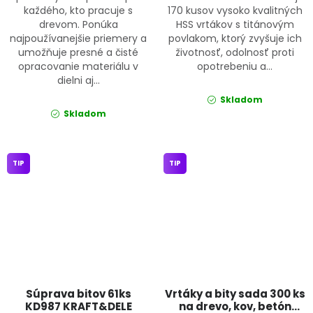
každého, kto pracuje s
170 kusov vysoko kvalitných
drevom. Ponúka
HSS vrtákov s titánovým
najpoužívanejšie priemery a
povlakom, ktorý zvyšuje ich
umožňuje presné a čisté
životnosť, odolnosť proti
opracovanie materiálu v
opotrebeniu a...
dielni aj...
Skladom
Skladom
TIP
TIP
Súprava bitov 61ks
Vrtáky a bity sada 300 ks
KD987 KRAFT&DELE
na drevo, kov, betón