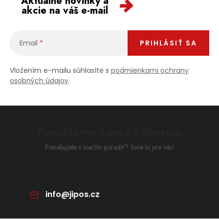
Aktuálne novinky a
akcie na váš e-mail
Email
PRIHLÁSIŤ SA
Vložením e-mailu súhlasíte s
podmienkami ochrany
osobných údajov
Pomôžeme vám s výberom
Potrebujete s niečím poradiť? Sme tu pre vás!
info
@
jipos.cz