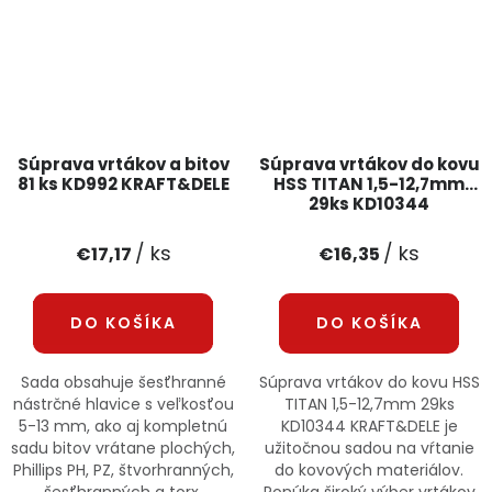
Súprava vrtákov a bitov
Súprava vrtákov do kovu
81 ks KD992 KRAFT&DELE
HSS TITAN 1,5-12,7mm
29ks KD10344
KRAFT&DELE
/ ks
/ ks
€17,17
€16,35
DO KOŠÍKA
DO KOŠÍKA
Sada obsahuje šesťhranné
Súprava vrtákov do kovu HSS
nástrčné hlavice s veľkosťou
TITAN 1,5-12,7mm 29ks
5-13 mm, ako aj kompletnú
KD10344 KRAFT&DELE je
sadu bitov vrátane plochých,
užitočnou sadou na vŕtanie
Phillips PH, PZ, štvorhranných,
do kovových materiálov.
šesťhranných a torx.
Ponúka široký výber vrtákov