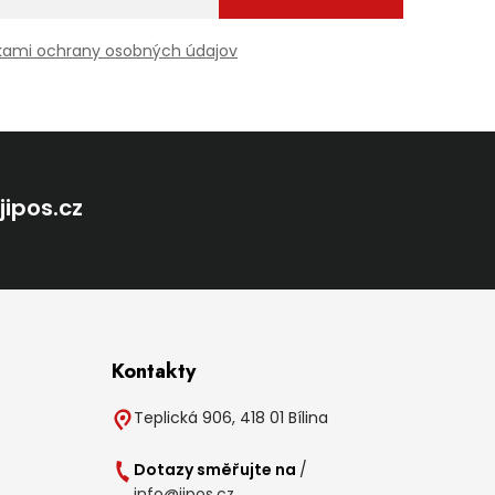
ami ochrany osobných údajov
@
jipos.cz
Kontakty
Teplická 906, 418 01 Bílina
Dotazy směřujte na
/
info@jipos.cz