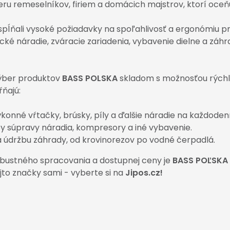
eru remeselníkov, firiem a domácich majstrov, ktorí oceňu
spĺňali vysoké požiadavky na spoľahlivosť a ergonómiu 
ké náradie, zváracie zariadenia, vybavenie dielne a záhr
ýber produktov
BASS POLSKA
skladom s možnosťou rýchle
ňajú:
konné vŕtačky, brúsky, píly a ďalšie náradie na každodenn
y súpravy náradia, kompresory a iné vybavenie.
na údržbu záhrady, od krovinorezov po vodné čerpadlá.
obustného spracovania a dostupnej ceny je
BASS POĽSKA
jto značky sami - vyberte si na
Jipos.cz!