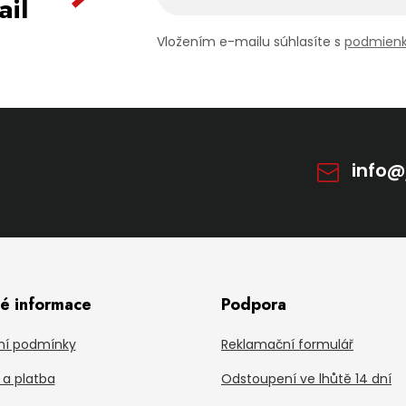
ail
Vložením e-mailu súhlasíte s
podmienk
info
té informace
Podpora
í podmínky
Reklamační formulář
a platba
Odstoupení ve lhůtě 14 dní