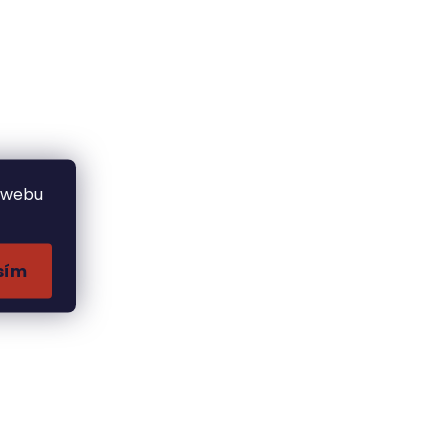
 webu
sím