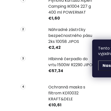
Plynová kartuša Alpen
Camping IK1004 227 g
400 ml POWERMAT
€1,60
Náhradné zástrčky
bezpečnostného pásu
2ks 10058 JIPOS
€2,42
Tento 
vyjadr
Hlbinné čerpadlo do
vrtu 1500W R2290 JIPOS
Nas
€57,34
Ochranná maska s
filtrom KD10032
KRAFT&DELE
€10,61