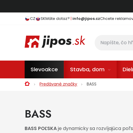
Prejsť na obsah
CZ
SK
Máte dotaz?
|
info@jipos.cz
Chcete reklamova
Slevoakce
Stavba, dom
Die
Domov
Predávané značky
BASS
BASS
BASS POĽSKA
je dynamicky sa rozvíjajúca poľs