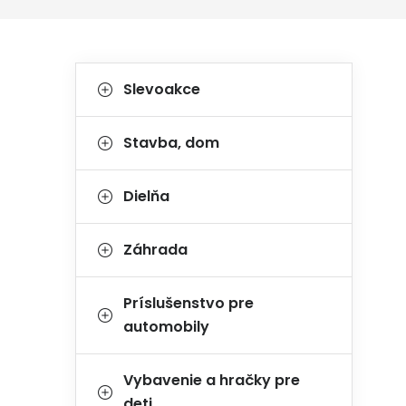
Bočný panel
Kategórie
Preskočiť kategórie
Slevoakce
Stavba, dom
Dielňa
Záhrada
Príslušenstvo pre
automobily
Vybavenie a hračky pre
deti