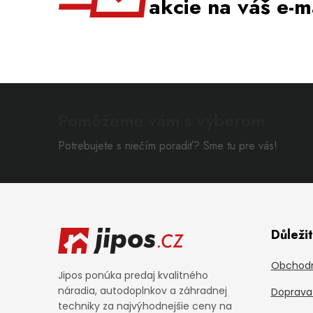
akcie na váš e-m
Pomôžeme vám s výberom
Potrebujete s niečím poradiť? Sme tu pre vás!
Zápätie
Důleži
Obchodn
Jipos ponúka predaj kvalitného
náradia, autodoplnkov a záhradnej
Doprava 
techniky za najvýhodnejšie ceny na