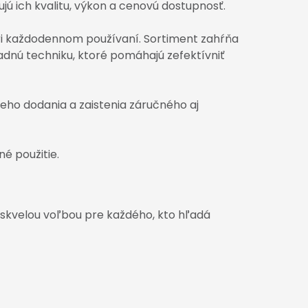
jú ich kvalitu, výkon a cenovú dostupnosť.
pri každodennom používaní. Sortiment zahŕňa
adnú techniku, ktoré pomáhajú zefektívniť
ho dodania a zaistenia záručného aj
é použitie.
skvelou voľbou pre každého, kto hľadá