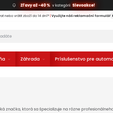
Zľavy až -40 %
Slevoakce!
v kategórii
t nebo vrátit zboží do 14 dní?
|
Využijte náš reklamační formulář
lňa
Záhrada
Príslušenstvo pre automo
ká značka, ktorá sa špecializuje na rôzne profesionálneh