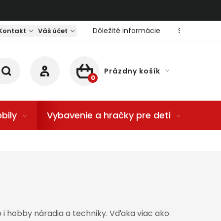
Dôležité informácie
Servis nárad
Kontakt
Váš účet
Prázdny košík
NÁKUPNÝ KOŠÍK
bily
Vybavenie a hračky pre deti
Dom
o i hobby náradia a techniky. Vďaka viac ako