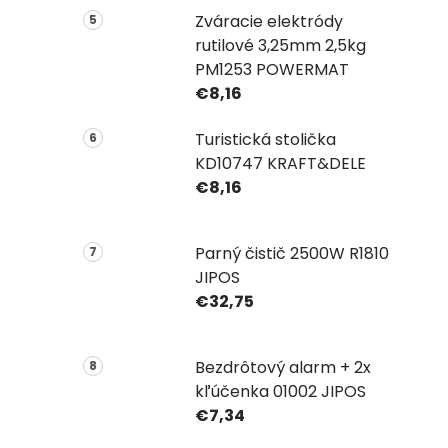
Zváracie elektródy
rutilové 3,25mm 2,5kg
PM1253 POWERMAT
€8,16
Turistická stolička
KD10747 KRAFT&DELE
€8,16
Parný čistič 2500W R1810
JIPOS
€32,75
Bezdrôtový alarm + 2x
kľúčenka 01002 JIPOS
€7,34