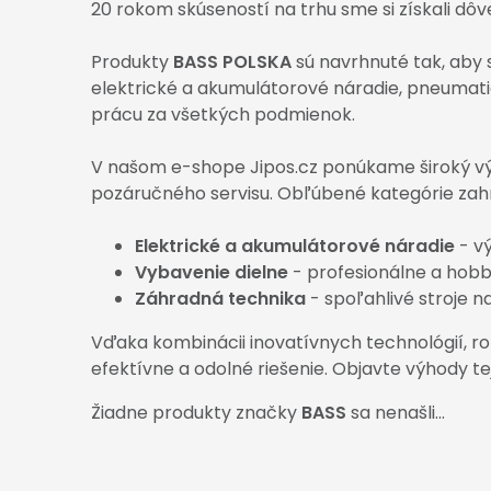
20 rokom skúseností na trhu sme si získali dôv
Produkty
BASS POLSKA
sú navrhnuté tak, aby 
elektrické a akumulátorové náradie, pneumatic
prácu za všetkých podmienok.
V našom e-shope Jipos.cz ponúkame široký v
pozáručného servisu. Obľúbené kategórie zahŕ
Elektrické a akumulátorové náradie
- vý
Vybavenie dielne
- profesionálne a hobb
Záhradná technika
- spoľahlivé stroje 
Vďaka kombinácii inovatívnych technológií, r
efektívne a odolné riešenie. Objavte výhody te
Žiadne produkty značky
BASS
sa nenašli...