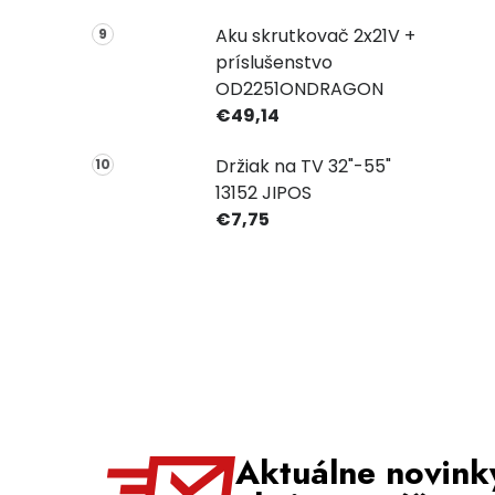
Aku skrutkovač 2x21V +
príslušenstvo
OD2251ONDRAGON
€49,14
Držiak na TV 32"-55"
13152 JIPOS
€7,75
Aktuálne novink