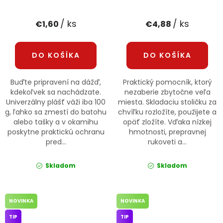
/ ks
/ ks
€1,60
€4,88
DO KOŠÍKA
DO KOŠÍKA
Buďte pripravení na dážď,
Praktický pomocník, ktorý
kdekoľvek sa nachádzate.
nezaberie zbytočne veľa
Univerzálny plášť váži iba 100
miesta. Skladaciu stoličku za
g, ľahko sa zmestí do batohu
chvíľku rozložíte, použijete a
alebo tašky a v okamihu
opäť zložíte. Vďaka nízkej
poskytne praktickú ochranu
hmotnosti, prepravnej
pred...
rukoveti a...
Skladom
Skladom
NOVINKA
NOVINKA
TIP
TIP