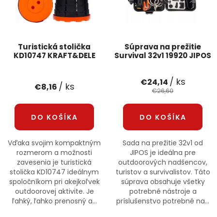
Turistická stolička
Súprava na prežitie
KD10747 KRAFT&DELE
Survival 32v1 19920 JIPOS
/ ks
€24,14
/ ks
€8,16
€26,60
DO KOŠÍKA
DO KOŠÍKA
Vďaka svojim kompaktným
Sada na prežitie 32v1 od
rozmerom a možnosti
JIPOS je ideálna pre
zavesenia je turistická
outdoorových nadšencov,
stolička KD10747 ideálnym
turistov a survivalistov. Táto
spoločníkom pri akejkoľvek
súprava obsahuje všetky
outdoorovej aktivite. Je
potrebné nástroje a
ľahký, ľahko prenosný a...
príslušenstvo potrebné na...