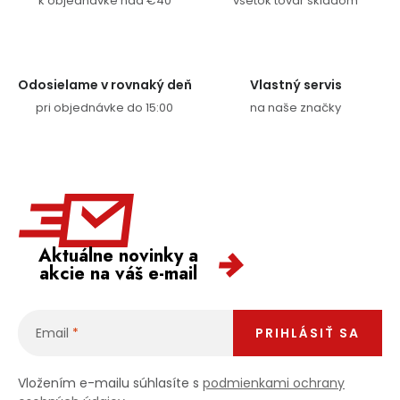
k objednávke nad €40
všetok tovar skladom
Odosielame v rovnaký deň
Vlastný servis
pri objednávke do 15:00
na naše značky
Aktuálne novinky a
akcie na váš e-mail
Email
PRIHLÁSIŤ SA
Vložením e-mailu súhlasíte s
podmienkami ochrany