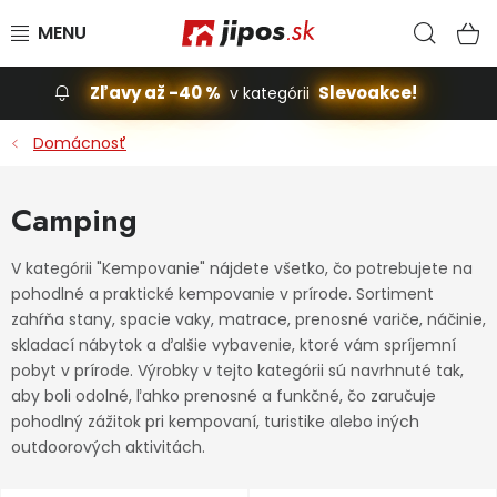
Prejsť na obsah
Hľad
N
Zľavy až -40 %
Slevoakce!
v kategórii
Slevoakce
Domácnosť
Stavba, dom
Camping
Dielňa
V kategórii "Kempovanie" nájdete všetko, čo potrebujete na
pohodlné a praktické kempovanie v prírode. Sortiment
Záhrada
zahŕňa stany, spacie vaky, matrace, prenosné variče, náčinie,
skladací nábytok a ďalšie vybavenie, ktoré vám spríjemní
Príslušenstvo pre automobily
pobyt v prírode. Výrobky v tejto kategórii sú navrhnuté tak,
aby boli odolné, ľahko prenosné a funkčné, čo zaručuje
Vybavenie a hračky pre deti
pohodlný zážitok pri kempovaní, turistike alebo iných
outdoorových aktivitách.
Domácnosť