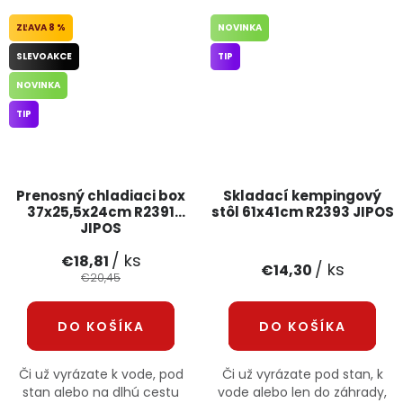
8 %
NOVINKA
SLEVOAKCE
TIP
NOVINKA
TIP
Prenosný chladiaci box
Skladací kempingový
37x25,5x24cm R2391
stôl 61x41cm R2393 JIPOS
JIPOS
/ ks
€18,81
/ ks
€14,30
€20,45
DO KOŠÍKA
DO KOŠÍKA
Či už vyrázate k vode, pod
Či už vyrázate pod stan, k
stan alebo na dlhú cestu
vode alebo len do záhrady,