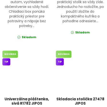
autom, vychladené
praktický stolík sa vždy zíde.
občerstvenie sa vždy hodí.
Jednoducho ho rozložíte, po
Chladiaci box ponúka
použití zložíte do
praktický priestor pre
kompaktného kufríka a
potraviny a nápoje bez
pohodlne odnesiete...
potreby...
Skladom
Skladom
NOVINKA
NOVINKA
TIP
TIP
Univerzálna pláštenka,
Skladacia stolička 27478
sivá R1782 JIPOS
JIPOS