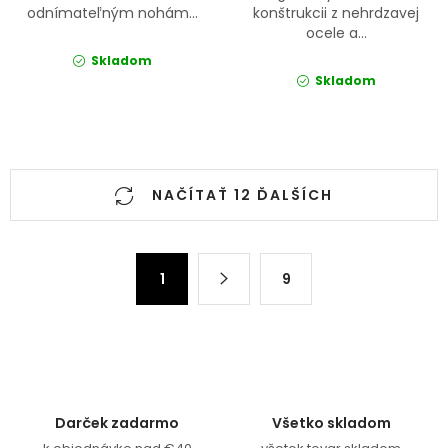
odnímateľným nohám...
konštrukcii z nehrdzavej
ocele a...
Skladom
Skladom
Ovládacie prvky výpisu
NAČÍTAŤ 12 ĎALŠÍCH
Stránkovanie
1
9
Darček zadarmo
Všetko skladom