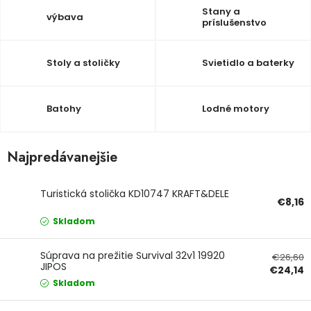
Stany a
výbava
Ochranné pracovné pomôcky
príslušenstvo
Vianoce
Stoly a stoličky
Svietidlo a baterky
Fotovoltaika
Batohy
Lodné motory
Značky
Najpredávanejšie
Turistická stolička KD10747 KRAFT&DELE
€8,16
Servis náradia
Hodnotenie obchodu
Skladom
Doprava a platba
Váš zákaznícky účet
Súprava na prežitie Survival 32v1 19920
€26,60
JIPOS
€24,14
Skladom
Kontakty