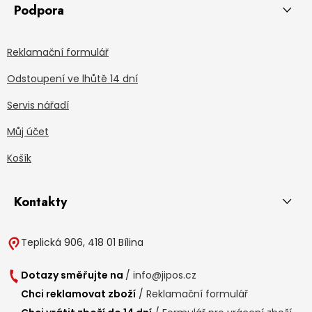
Podpora
Reklamační formulář
Odstoupení ve lhůtě 14 dní
Servis nářadí
Můj účet
Košík
Kontakty
Teplická 906, 418 01 Bílina
Dotazy směřujte na
/
info@jipos.cz
Chci reklamovat zboží
/
Reklamační formulář