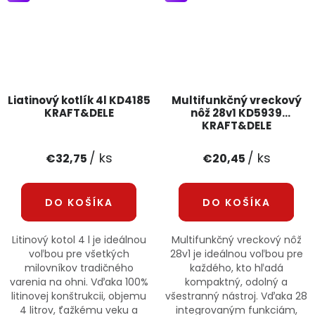
Liatinový kotlík 4l KD4185
Multifunkčný vreckový
KRAFT&DELE
nôž 28v1 KD5939
KRAFT&DELE
/ ks
/ ks
€32,75
€20,45
DO KOŠÍKA
DO KOŠÍKA
Litinový kotol 4 l je ideálnou
Multifunkčný vreckový nôž
voľbou pre všetkých
28v1 je ideálnou voľbou pre
milovníkov tradičného
každého, kto hľadá
varenia na ohni. Vďaka 100%
kompaktný, odolný a
litinovej konštrukcii, objemu
všestranný nástroj. Vďaka 28
4 litrov, ťažkému veku a
integrovaným funkciám,