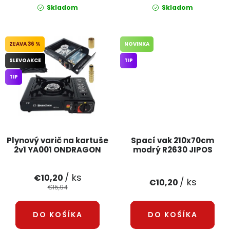
Skladom
Skladom
36 %
NOVINKA
SLEVOAKCE
TIP
TIP
Plynový varič na kartuše
Spací vak 210x70cm
2v1 YA001 ONDRAGON
modrý R2630 JIPOS
/ ks
€10,20
/ ks
€10,20
€15,94
DO KOŠÍKA
DO KOŠÍKA