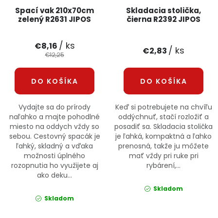
Spací vak 210x70cm
Skladacia stolička,
zelený R2631 JIPOS
čierna R2392 JIPOS
/ ks
€8,16
/ ks
€2,83
€12,25
DO KOŠÍKA
DO KOŠÍKA
Vydajte sa do prírody
Keď si potrebujete na chvíľu
naľahko a majte pohodlné
oddýchnuť, stačí rozložiť a
miesto na oddych vždy so
posadiť sa. Skladacia stolička
sebou. Cestovný spacák je
je ľahká, kompaktná a ľahko
ľahký, skladný a vďaka
prenosná, takže ju môžete
možnosti úplného
mať vždy pri ruke pri
rozopnutia ho využijete aj
rybárení,...
ako deku...
Skladom
Skladom