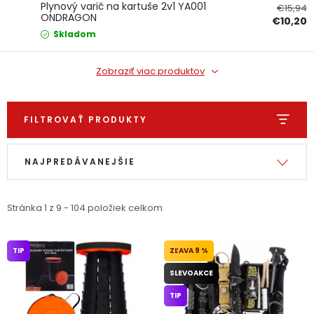
Plynový varič na kartuše 2v1 YA001
€15,94
PODPORA
ONDRAGON
€10,20
Skladom
Reklamačný formulár
Odstúpenie v lehote 14 dní
Zobraziť viac produktov
Obchodné podmienky
Reklamačný poriadok
FILTROVAŤ PRODUKTY
Podmienky ochrany osobných údajov
Výpis produktov
Radenie produktov
NAJPREDÁVANEJŠIE
+
Přihlášení
Registrace
Stránka
1
z
9
-
104
položiek celkom
TIP
9 %
SLEVOAKCE
TIP