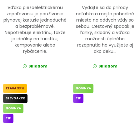
Vďaka piezoelektrickému
Vydajte sa do prírody
zapaľovaniu je používanie
naľahko a majte pohodlné
plynovej kartuše jednoduché
miesto na oddych vždy so
a bezproblémové.
sebou. Cestovný spacák je
Nepotrebuje elektrinu, takže
ľahký, skladný a vďaka
je ideálny na turistiku,
možnosti úplného
kempovanie alebo
rozopnutia ho využijete aj
rybárčenie.
ako deku...
Skladom
Skladom
33 %
NOVINKA
SLEVOAKCE
TIP
NOVINKA
TIP