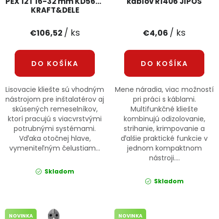
PEX 12T 16-32 mm KD5678
káblov R1406 JIPOS
KRAFT&DELE
/ ks
/ ks
€106,52
€4,06
DO KOŠÍKA
DO KOŠÍKA
Lisovacie kliešte sú vhodným
Mene náradia, viac možností
nástrojom pre inštalatérov aj
pri práci s káblami.
skúsených remeselníkov,
Multifunkčné kliešte
ktorí pracujú s viacvrstvými
kombinujú odizolovanie,
potrubnými systémami.
strihanie, krimpovanie a
Vďaka otočnej hlave,
ďalšie praktické funkcie v
vymeniteľným čelustiam...
jednom kompaktnom
nástroji....
Skladom
Skladom
NOVINKA
NOVINKA