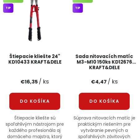
TIP
TIP
Štiepacie kliešte 24"
Sada nitovacích matíc
KD10433 KRAFT&DELE
M3-M10 150ks KD12676
KRAFT&DELE
/ ks
/ ks
€16,35
€4,47
DO KOŠÍKA
DO KOŠÍKA
Štiepacie kliešte sú
Súprava nitovacích matíc je
spoľahlivým nástrojom pre
praktickým riešením pre
každého profesionála aj
vytváranie pevných a
domáceho majstra, ktorý
spoľahlivých závitových