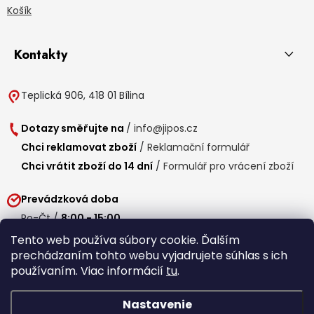
Košík
Kontakty
Teplická 906, 418 01 Bílina
Dotazy směřujte na
/
info@jipos.cz
Chci reklamovat zboží
/
Reklamační formulář
Chci vrátit zboží do 14 dní
/
Formulář pro vrácení zboží
Prevádzková doba
Po-Čt /
8:00 - 15:00
Pá /
7:30 - 14:30
Tento web používa súbory cookie. Ďalším
prechádzaním tohto webu vyjadrujete súhlas s ich
Obedňajšia prestávka /
11:00 - 11:30
používaním. Viac informácií
tu
.
Nastavenie