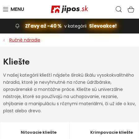
Prejsť na obsah
Hľad
N
Zľavy až -40 %
Slevoakce!
v kategórii
Slevoakce
Ručné náradie
Stavba, dom
Kliešte
Dielňa
V našej kategórii klieští nájdete širokú škálu vysokokvalitného
náradia, ktoré je nevyhnutné na rôzne údržbárske,
Záhrada
opravárenské a montážne práce. Kliešte sú univerzálne
nástroje, ktoré sa používajú na uchopovanie, rezanie,
Príslušenstvo pre automobily
ohýbanie a manipuláciu s rôznymi materiálmi, či už ide o kov,
plast alebo drevo.
Vybavenie a hračky pre deti
Domácnosť
Nitovacie kliešte
Krimpovacie kliešte