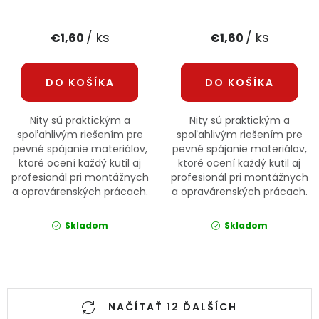
/ ks
/ ks
€1,60
€1,60
DO KOŠÍKA
DO KOŠÍKA
Nity sú praktickým a
Nity sú praktickým a
spoľahlivým riešením pre
spoľahlivým riešením pre
pevné spájanie materiálov,
pevné spájanie materiálov,
ktoré ocení každý kutil aj
ktoré ocení každý kutil aj
profesionál pri montážnych
profesionál pri montážnych
a opravárenských prácach.
a opravárenských prácach.
Skladom
Skladom
Ovládacie prvky výpisu
NAČÍTAŤ 12 ĎALŠÍCH