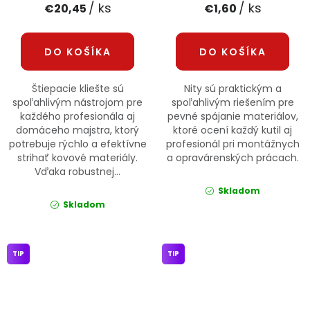
/ ks
/ ks
€20,45
€1,60
DO KOŠÍKA
DO KOŠÍKA
Štiepacie kliešte sú
Nity sú praktickým a
spoľahlivým nástrojom pre
spoľahlivým riešením pre
každého profesionála aj
pevné spájanie materiálov,
domáceho majstra, ktorý
ktoré ocení každý kutil aj
potrebuje rýchlo a efektívne
profesionál pri montážnych
strihať kovové materiály.
a opravárenských prácach.
Vďaka robustnej...
Skladom
Skladom
TIP
TIP