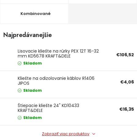
Ochranné pracovné pomôcky
Kombinované
Vianoce
Najpredávanejšie
Fotovoltaika
Lisovacie kliešte na rúrky PEX 12T 16-32
€106,52
Značky
mm KD5678 KRAFT&DELE
Skladom
Kliešte na odizolovanie káblov R1406
€4,06
JIPOS
Skladom
Servis náradia
Hodnotenie obchodu
Štiepacie kliešte 24" KD10433
€16,35
Doprava a platba
Váš zákaznícky účet
KRAFT&DELE
Skladom
Kontakty
Zobraziť viac produktov