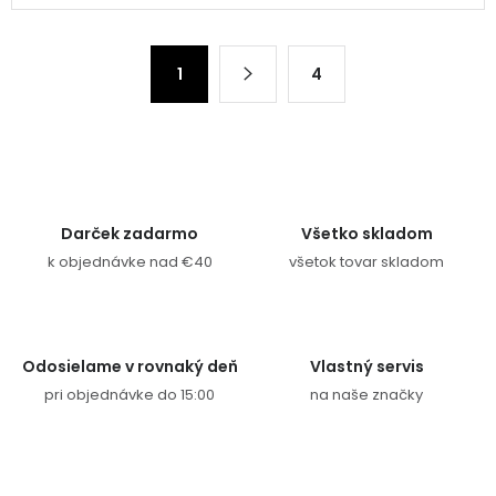
Stránkovanie
1
4
Darček zadarmo
Všetko skladom
k objednávke nad €40
všetok tovar skladom
Odosielame v rovnaký deň
Vlastný servis
pri objednávke do 15:00
na naše značky