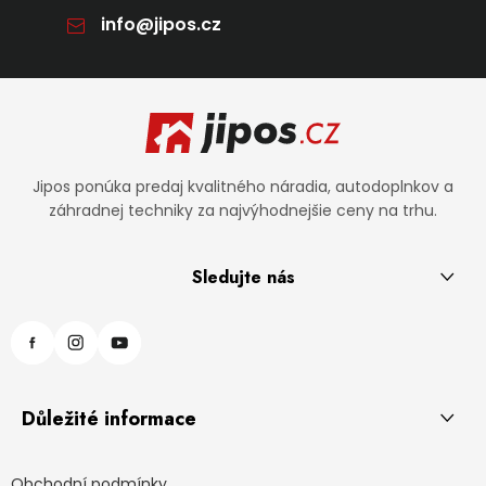
info
@
jipos.cz
Zápätie
Jipos ponúka predaj kvalitného náradia, autodoplnkov a
záhradnej techniky za najvýhodnejšie ceny na trhu.
Sledujte nás
Důležité informace
Obchodní podmínky