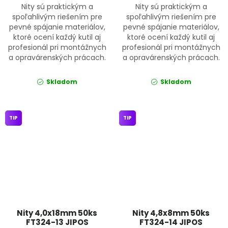
Nity sú praktickým a
Nity sú praktickým a
spoľahlivým riešením pre
spoľahlivým riešením pre
pevné spájanie materiálov,
pevné spájanie materiálov,
ktoré ocení každý kutil aj
ktoré ocení každý kutil aj
profesionál pri montážnych
profesionál pri montážnych
a opravárenských prácach.
a opravárenských prácach.
Skladom
Skladom
TIP
TIP
Nity 4,0x18mm 50ks
Nity 4,8x8mm 50ks
FT324-13 JIPOS
FT324-14 JIPOS