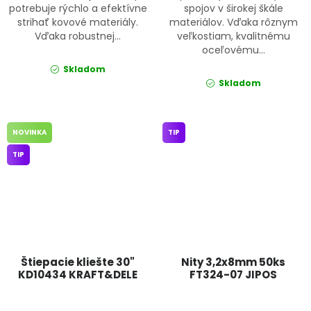
potrebuje rýchlo a efektívne
spojov v širokej škále
strihať kovové materiály.
materiálov. Vďaka rôznym
Vďaka robustnej...
veľkostiam, kvalitnému
oceľovému...
Skladom
Skladom
NOVINKA
TIP
TIP
Štiepacie kliešte 30"
Nity 3,2x8mm 50ks
KD10434 KRAFT&DELE
FT324-07 JIPOS