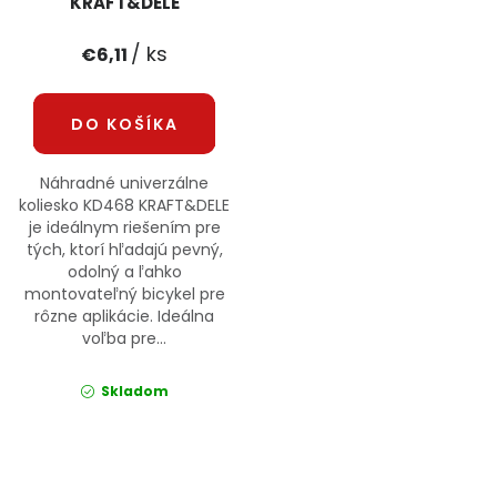
KRAFT&DELE
PODPORA
/ ks
€6,11
Reklamačný formulár
Odstúpenie v lehote 14 dní
DO KOŠÍKA
Obchodné podmienky
Reklamačný poriadok
Náhradné univerzálne
Podmienky ochrany osobných údajov
koliesko KD468 KRAFT&DELE
je ideálnym riešením pre
tých, ktorí hľadajú pevný,
odolný a ľahko
+
Přihlášení
Registrace
montovateľný bicykel pre
rôzne aplikácie. Ideálna
voľba pre...
Skladom