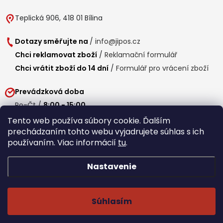
Teplická 906, 418 01 Bílina
Dotazy směřujte na
/
info@jipos.cz
Chci reklamovat zboží
/
Reklamační formulář
Chci vrátit zboží do 14 dní
/
Formulář pro vrácení zboží
Prevádzková doba
Po-Čt /
8:00 - 15:00
Pá /
7:30 - 14:30
Tento web používa súbory cookie. Ďalším
prechádzaním tohto webu vyjadrujete súhlas s ich
Obedňajšia prestávka /
11:00 - 11:30
používaním. Viac informácií
tu
.
Nastavenie
Copyright 2026
Jipos.sk
. Všetky práva vyhradené.
Upraviť nastavenie
cookies
Súhlasím
Běží na Shoptet Premium
/
Webdesign mi-ma.cz
/
Webová analytika a reporting khoder.cz