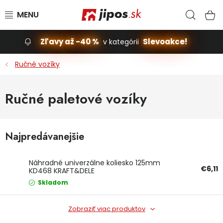
Prejsť na obsah
Hľad
N
Zľavy až -40 %
Slevoakce!
v kategórii
Slevoakce
Ručné vozíky
Stavba, dom
Ručné paletové vozíky
Dielňa
Najpredávanejšie
Záhrada
Príslušenstvo pre automobily
Náhradné univerzálne koliesko 125mm
€6,11
KD468 KRAFT&DELE
Skladom
Vybavenie a hračky pre deti
Zobraziť viac produktov
Domácnosť