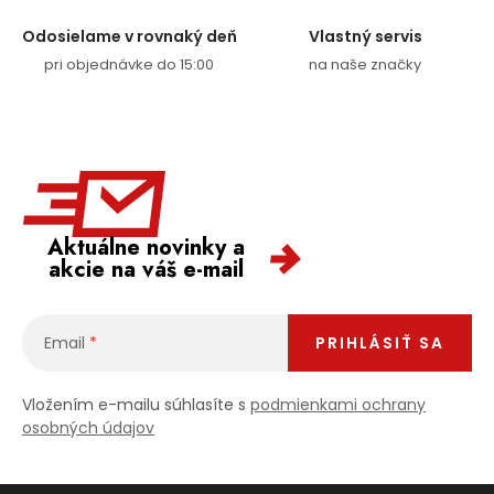
PODPORA
Odosielame v rovnaký deň
Vlastný servis
pri objednávke do 15:00
na naše značky
Reklamačný formulár
Odstúpenie v lehote 14 dní
Obchodné podmienky
Reklamačný poriadok
Podmienky ochrany osobných údajov
Aktuálne novinky a
akcie na váš e-mail
+
Přihlášení
Registrace
Email
PRIHLÁSIŤ SA
Vložením e-mailu súhlasíte s
podmienkami ochrany
osobných údajov