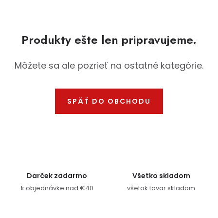
Ochranné pracovné pomôcky
Produkty ešte len pripravujeme.
Vianoce
Fotovoltaika
Môžete sa ale pozrieť na ostatné kategórie.
Značky
SPÄŤ DO OBCHODU
Servis náradia
Hodnotenie obchodu
Doprava a platba
Váš zákaznícky účet
Darček zadarmo
Všetko skladom
k objednávke nad €40
všetok tovar skladom
Kontakty