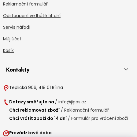
Reklamační formulář
Odstoupení ve lhůtě 14 dní
Servis nářadí
Můj účet
Košík
Kontakty
Teplická 906, 418 01 Bílina
Dotazy směřujte na
/
info@jipos.cz
Chci reklamovat zboží
/
Reklamační formulář
Chci vrátit zboží do 14 dní
/
Formulář pro vrácení zboží
Prevádzková doba