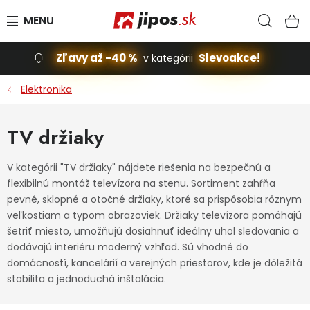
Prejsť na obsah
Hľad
N
Zľavy až -40 %
Slevoakce!
v kategórii
Slevoakce
Elektronika
Stavba, dom
TV držiaky
Dielňa
V kategórii "TV držiaky" nájdete riešenia na bezpečnú a
flexibilnú montáž televízora na stenu. Sortiment zahŕňa
Záhrada
pevné, sklopné a otočné držiaky, ktoré sa prispôsobia rôznym
veľkostiam a typom obrazoviek. Držiaky televízora pomáhajú
Príslušenstvo pre automobily
šetriť miesto, umožňujú dosiahnuť ideálny uhol sledovania a
dodávajú interiéru moderný vzhľad. Sú vhodné do
Vybavenie a hračky pre deti
domácností, kancelárií a verejných priestorov, kde je dôležitá
stabilita a jednoduchá inštalácia.
Domácnosť