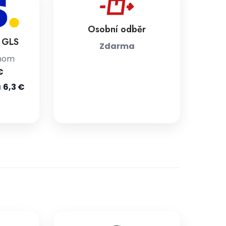
Osobní odběr
a GLS
Zdarma
jnom
€
u
6,3 €