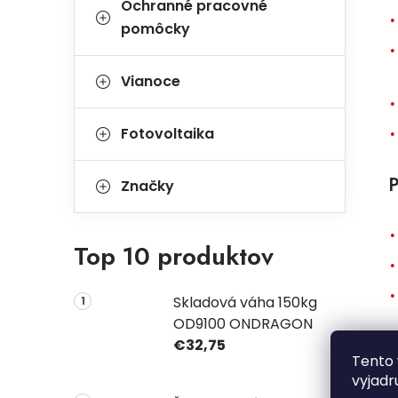
Ochranné pracovné
pomôcky
Vianoce
Fotovoltaika
P
Značky
Top 10 produktov
Skladová váha 150kg
OD9100 ONDRAGON
€32,75
Tento 
T
vyjadr