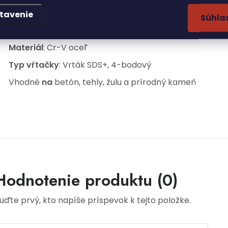
Rozmery
: 4x110 mm
tavenie
Súhla
Dĺžka
: 11 cm
Materiál
: Cr-V oceľ
Typ vŕtačky
: Vrták SDS+, 4-bodový
Vhodné
na
betón, tehly, žulu a prírodný kameň
Hodnotenie produktu (0)
uďte prvý, kto napíše príspevok k tejto položke.