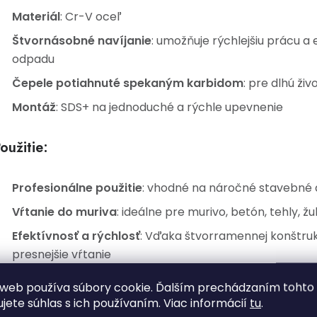
Materiál
: Cr-V oceľ
Štvornásobné navíjanie
: umožňuje rýchlejšiu prácu a
odpadu
Čepele potiahnuté spekaným karbidom
: pre dlhú ži
Montáž
: SDS+ na jednoduché a rýchle upevnenie
oužitie:
Profesionálne použitie
: vhodné na náročné stavebné
Vŕtanie do muriva
: ideálne pre murivo, betón, tehly, 
Efektívnosť a rýchlosť
: Vďaka štvorramennej konštrukc
presnejšie vŕtanie
web používa súbory cookie. Ďalším prechádzaním tohto
echnické parametre:
ujete súhlas s ich používaním. Viac informácií
tu
.