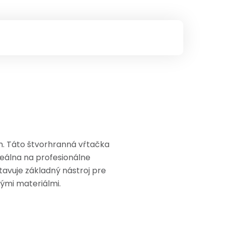
m. Táto štvorhranná vŕtačka
deálna na profesionálne
tavuje základný nástroj pre
ými materiálmi.