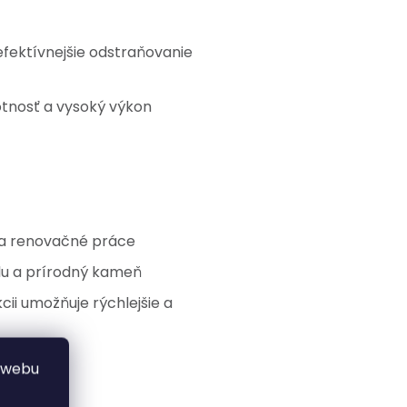
 efektívnejšie odstraňovanie
votnosť a vysoký výkon
 a renovačné práce
žulu a prírodný kameň
ii umožňuje rýchlejšie a
 webu