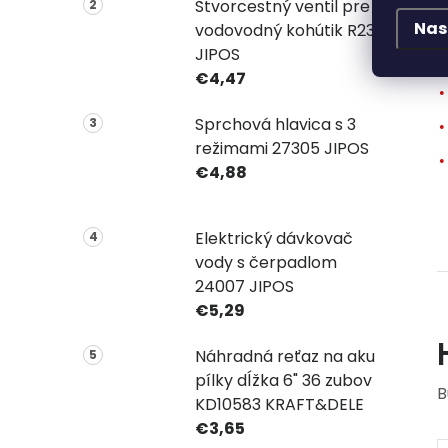
Štvorcestný ventil pre
Nas
vodovodný kohútik R2331
JIPOS
€4,47
Sprchová hlavica s 3
režimami 27305 JIPOS
€4,88
Elektrický dávkovač
vody s čerpadlom
24007 JIPOS
€5,29
Náhradná reťaz na aku
pílky dĺžka 6" 36 zubov
B
KD10583 KRAFT&DELE
€3,65