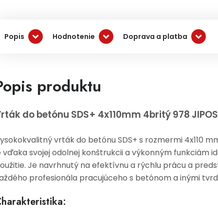
Popis
Hodnotenie
Doprava a platba
Popis produktu
rták do betónu SDS+ 4x110mm 4britý 978 JIPOS
ysokokvalitný vrták do betónu SDS+ s rozmermi 4x110 m
e vďaka svojej odolnej konštrukcii a výkonným funkciám i
oužitie. Je navrhnutý na efektívnu a rýchlu prácu a preds
aždého profesionála pracujúceho s betónom a inými tvrd
harakteristika: