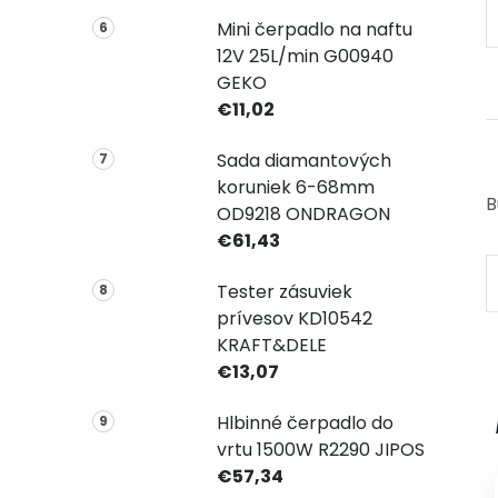
Mini čerpadlo na naftu
12V 25L/min G00940
GEKO
€11,02
Sada diamantových
koruniek 6-68mm
B
OD9218 ONDRAGON
€61,43
Tester zásuviek
prívesov KD10542
KRAFT&DELE
€13,07
Hlbinné čerpadlo do
vrtu 1500W R2290 JIPOS
€57,34