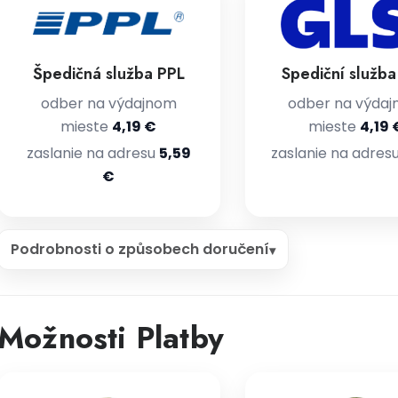
Špedičná služba PPL
Spediční služb
odber na výdajnom
odber na výda
mieste
4,19 €
mieste
4,19 
zaslanie na adresu
5,59
zaslanie na adres
€
Podrobnosti o způsobech doručení
Možnosti Platby