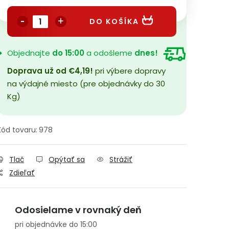
Jednotková cena:
DO KOŠÍKA
Objednajte
do 15:00
a odošleme
dnes!
Doprava už od €4,19!
pri výbere dopravy
na výdajné miesto (pre objednávky do 30
Kg)
Kód tovaru:
978
Tlač
Opýtať sa
Strážiť
Zdieľať
Odosielame v rovnaký deň
pri objednávke do 15:00