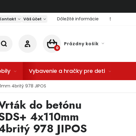
Dôležité informácie
Servis nárad
Kontakt
Váš účet
Prázdny košík
NÁKUPNÝ KOŠÍK
bily
Vybavenie a hračky pre deti
Dom
10mm 4britý 978 JIPOS
Vrták do betónu
SDS+ 4x110mm
4britý 978 JIPOS