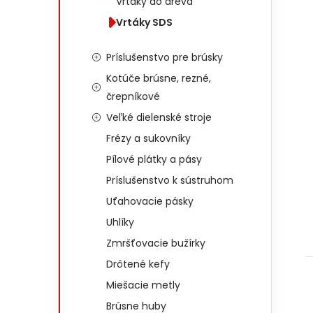
Vrtáky do dreva
Vrtáky SDS
Príslušenstvo pre brúsky
Kotúče brúsne, rezné,
črepníkové
Veľké dielenské stroje
Frézy a sukovníky
Pílové plátky a pásy
Príslušenstvo k sústruhom
Uťahovacie pásky
Uhlíky
Zmršťovacie bužírky
Drôtené kefy
Miešacie metly
Brúsne huby