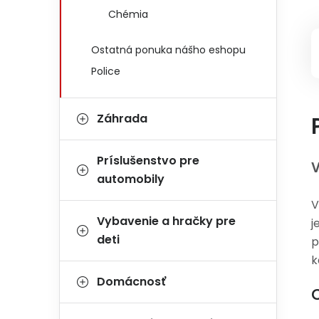
Chémia
Ostatná ponuka nášho eshopu
Police
Záhrada
Príslušenstvo pre
V
automobily
V
Vybavenie a hračky pre
j
deti
p
k
Domácnosť
C