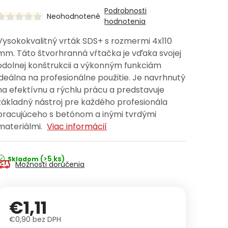
Podrobnosti
Neohodnotené
hodnotenia
Vysokokvalitný vrták SDS+ s rozmermi 4x110
mm. Táto štvorhranná vŕtačka je vďaka svojej
odolnej konštrukcii a výkonným funkciám
ideálna na profesionálne použitie. Je navrhnutý
na efektívnu a rýchlu prácu a predstavuje
základný nástroj pre každého profesionála
pracujúceho s betónom a inými tvrdými
materiálmi.
Viac informácií
(>5 ks)
Skladom
Možnosti doručenia
€1,11
€0,90 bez DPH