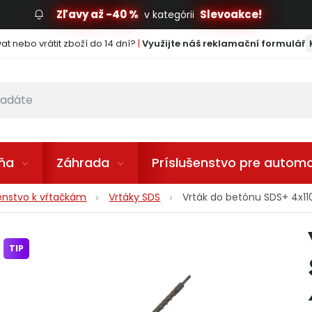
Zľavy až -40 %
Slevoakce!
v kategórii
t nebo vrátit zboží do 14 dní?
|
Využijte náš reklamační formulář
lňa
Záhrada
Príslušenstvo pre automo
šenstvo k vŕtačkám
Vrtáky SDS
Vrták do betónu SDS+ 4x1
TIP