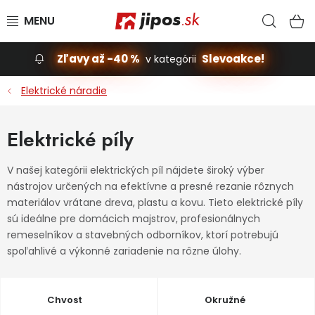
Prejsť na obsah
Hľad
N
Zľavy až -40 %
Slevoakce!
v kategórii
Slevoakce
Elektrické náradie
Stavba, dom
Elektrické píly
Dielňa
V našej kategórii elektrických píl nájdete široký výber
nástrojov určených na efektívne a presné rezanie rôznych
Záhrada
materiálov vrátane dreva, plastu a kovu. Tieto elektrické píly
sú ideálne pre domácich majstrov, profesionálnych
Príslušenstvo pre automobily
remeselníkov a stavebných odborníkov, ktorí potrebujú
spoľahlivé a výkonné zariadenie na rôzne úlohy.
Vybavenie a hračky pre deti
Domácnosť
Chvost
Okružné