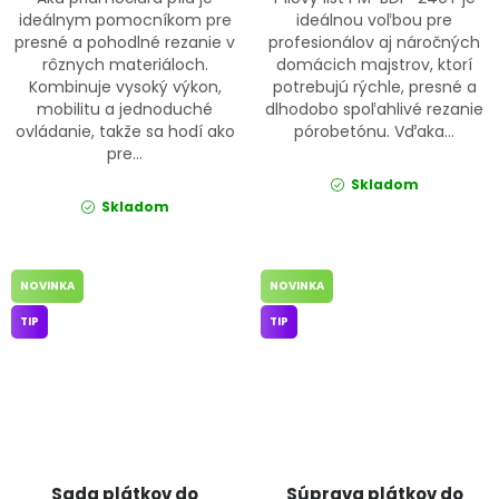
ideálnym pomocníkom pre
ideálnou voľbou pre
presné a pohodlné rezanie v
profesionálov aj náročných
rôznych materiáloch.
domácich majstrov, ktorí
Kombinuje vysoký výkon,
potrebujú rýchle, presné a
mobilitu a jednoduché
dlhodobo spoľahlivé rezanie
ovládanie, takže sa hodí ako
pórobetónu. Vďaka...
pre...
Skladom
Skladom
NOVINKA
NOVINKA
TIP
TIP
Sada plátkov do
Súprava plátkov do