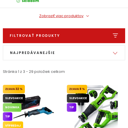
Skladom
PODPORA
Zobraziť viac produktov
Reklamačný formulár
Odstúpenie v lehote 14 dní
FILTROVAŤ PRODUKTY
Obchodné podmienky
Reklamačný poriadok
Výpis produktov
Radenie produktov
Podmienky ochrany osobných údajov
NAJPREDÁVANEJŠIE
+
Přihlášení
Registrace
Stránka
1
z
3
-
29
položiek celkom
32 %
9 %
SLEVOAKCE
SLEVOAKCE
NOVINKA
TIP
TIP
VÝPREDAJ