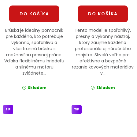
DO KOŠÍKA
DO KOŠÍKA
Brúska je ideálny pomocník
Tento model je spoľahlivý,
pre každého, kto potrebuje
presný a výkonný nástroj,
výkonnú, spoľahlivú a
ktorý zaujme každého
všestrannú brúsku s
profesionála aj náročného
možnosťou presnej práce.
majstra. Skvelá voľba pre
Vďaka flexibilnému hriadeľu
efektívne a bezpečné
a silnému motoru
rezanie kovových materiálov
zvládnete...
v...
Skladom
Skladom
TIP
TIP