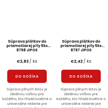
Súprava plátkov do
Súprava plátkov do
priamočiarej píly 5ks
priamočiarej píly 5ks
8798 JIPOS
8797 JIPOS
/ ks
/ ks
€2,83
€2,42
DO KOŠÍKA
DO KOŠÍKA
Súprava pílnych listov je
Súprava pílnych listov je
ideálnou voľbou pre
ideálnou voľbou pre
každého, kto hľadá kvalitné a
každého, kto hľadá kvalitné a
univerzálne riešenie pre
univerzálne riešenie pre