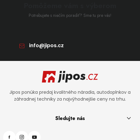
Pomôžeme vám s výberom
Potrebujete s niečím poradiť? Sme tu pre vás!
info
@
jipos.cz
Zápätie
Jipos ponúka predaj kvalitného náradia, autodoplnkov a
záhradnej techniky za najvýhodnejšie ceny na trhu.
Sledujte nás