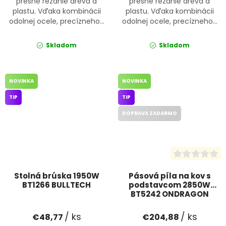
presné rezanie dreva a
presné rezanie dreva a
plastu. Vďaka kombinácii
plastu. Vďaka kombinácii
odolnej ocele, precízneho...
odolnej ocele, precízneho...
Skladom
Skladom
NOVINKA
NOVINKA
TIP
TIP
DOPRAVA ZADARMO
Stolná brúska 1950W
Pásová píla na kov s
BT1266 BULLTECH
podstavcom 2850W
BT5242 ONDRAGON
/ ks
/ ks
€48,77
€204,88