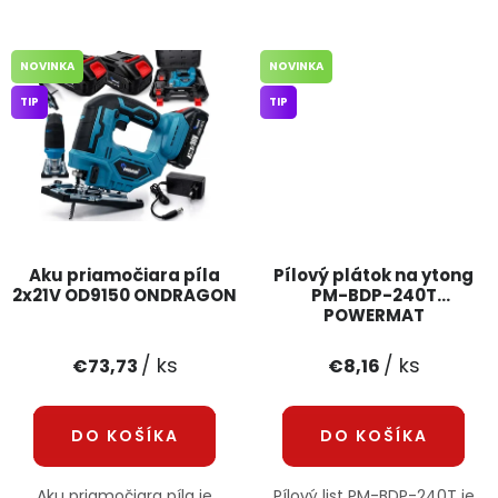
NOVINKA
NOVINKA
TIP
TIP
Aku priamočiara píla
Pílový plátok na ytong
2x21V OD9150 ONDRAGON
PM-BDP-240T
POWERMAT
/ ks
/ ks
€73,73
€8,16
DO KOŠÍKA
DO KOŠÍKA
Aku priamočiara píla je
Pílový list PM-BDP-240T je