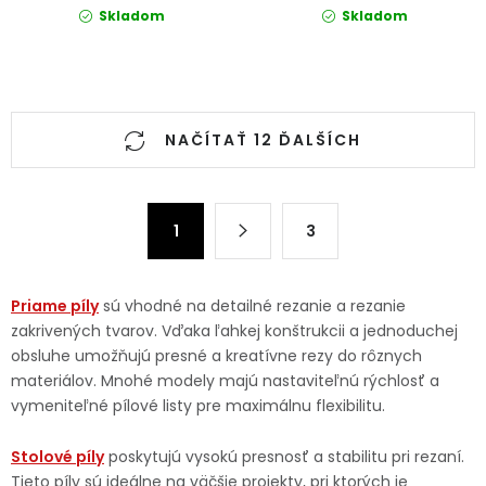
Skladom
Skladom
Ovládacie prvky výpisu
NAČÍTAŤ 12 ĎALŠÍCH
Stránkovanie
1
3
Priame píly
sú vhodné na detailné rezanie a rezanie
zakrivených tvarov. Vďaka ľahkej konštrukcii a jednoduchej
obsluhe umožňujú presné a kreatívne rezy do rôznych
materiálov. Mnohé modely majú nastaviteľnú rýchlosť a
vymeniteľné pílové listy pre maximálnu flexibilitu.
Stolové píly
poskytujú vysokú presnosť a stabilitu pri rezaní.
Tieto píly sú ideálne na väčšie projekty, pri ktorých je