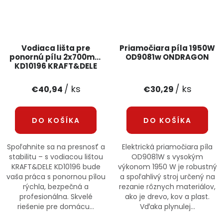
Vodiaca lišta pre
Priamočiara píla 1950W
ponornú pílu 2x700mm
OD9081w ONDRAGON
KD10196 KRAFT&DELE
/ ks
/ ks
€40,94
€30,29
DO KOŠÍKA
DO KOŠÍKA
Spoľahnite sa na presnosť a
Elektrická priamočiara píla
stabilitu – s vodiacou lištou
OD9081W s vysokým
KRAFT&DELE KD10196 bude
výkonom 1950 W je robustný
vaša práca s ponornou pílou
a spoľahlivý stroj určený na
rýchla, bezpečná a
rezanie rôznych materiálov,
profesionálna. Skvelé
ako je drevo, kov a plast.
riešenie pre domácu...
Vďaka plynulej...