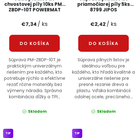
chvostovej píly 10ks PM-
priamočiarej píly 5ks
ZBDP-10T POWERMAT
8799 JIPOS
/ ks
/ ks
€7,34
€2,42
DO KOŠÍKA
DO KOŠÍKA
Súprava PM-ZBDP-10T je
Súprava pílnych listov je
praktickým univerzálnym
ideálnou voľbou pre
riešením pre každého, kto
každého, kto hľadá kvalitné a
potrebuje rýchlo a efektívne
univerzálne riešenie pre
rezať rôzne materiály bez
presné rezanie dreva a
výmeny náradia. Správna
plastu. Vďaka kombinácii
kombinácia dĺžky a TPI...
odolnej ocele, precízneho...
Skladom
Skladom
TIP
TIP