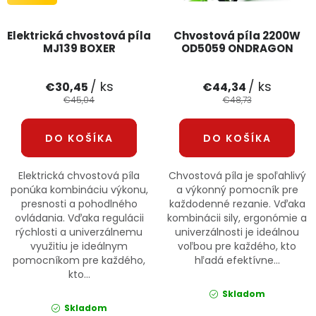
Elektrická chvostová píla
Chvostová píla 2200W
MJ139 BOXER
OD5059 ONDRAGON
/ ks
/ ks
€30,45
€44,34
€45,04
€48,73
DO KOŠÍKA
DO KOŠÍKA
Elektrická chvostová píla
Chvostová píla je spoľahlivý
ponúka kombináciu výkonu,
a výkonný pomocník pre
presnosti a pohodlného
každodenné rezanie. Vďaka
ovládania. Vďaka regulácii
kombinácii sily, ergonómie a
rýchlosti a univerzálnemu
univerzálnosti je ideálnou
využitiu je ideálnym
voľbou pre každého, kto
pomocníkom pre každého,
hľadá efektívne...
kto...
Skladom
Skladom