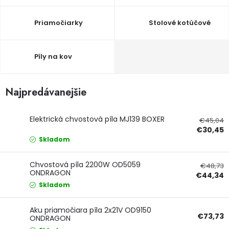
Ochranné pracovné pomôcky
Priamočiarky
Stolové kotúčové
Vianoce
Píly na kov
Fotovoltaika
Najpredávanejšie
Značky
Elektrická chvostová píla MJ139 BOXER
€45,04
€30,45
Skladom
Servis náradia
Hodnotenie obchodu
Chvostová píla 2200W OD5059
€48,73
ONDRAGON
€44,34
Doprava a platba
Váš zákaznícky účet
Skladom
Kontakty
Aku priamočiara píla 2x21V OD9150
€73,73
ONDRAGON