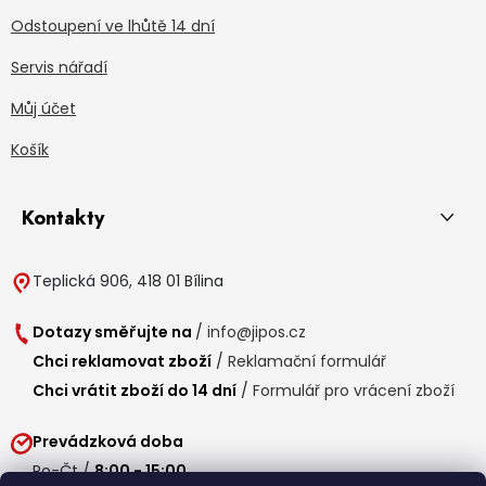
Odstoupení ve lhůtě 14 dní
Servis nářadí
Můj účet
Košík
Kontakty
Teplická 906, 418 01 Bílina
Dotazy směřujte na
/
info@jipos.cz
Chci reklamovat zboží
/
Reklamační formulář
Chci vrátit zboží do 14 dní
/
Formulář pro vrácení zboží
Prevádzková doba
Po-Čt /
8:00 - 15:00