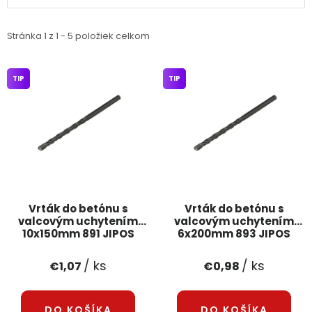
PODPORA
Stránka
1
z
1
-
5
položiek celkom
Reklamačný formulár
Odstúpenie v lehote 14 dní
TIP
TIP
Obchodné podmienky
Reklamačný poriadok
Podmienky ochrany osobných údajov
+
Přihlášení
Registrace
Vrták do betónu s
Vrták do betónu s
valcovým uchytením
valcovým uchytením
10x150mm 891 JIPOS
6x200mm 893 JIPOS
/ ks
/ ks
€1,07
€0,98
DO KOŠÍKA
DO KOŠÍKA