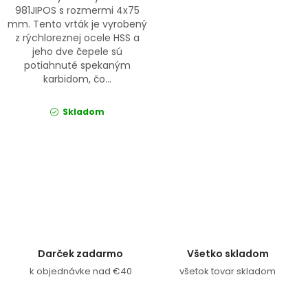
981JIPOS s rozmermi 4x75
mm. Tento vrták je vyrobený
z rýchloreznej ocele HSS a
jeho dve čepele sú
potiahnuté spekaným
karbidom, čo...
Skladom
Ovládacie prvky výpisu
Darček zadarmo
Všetko skladom
k objednávke nad €40
všetok tovar skladom