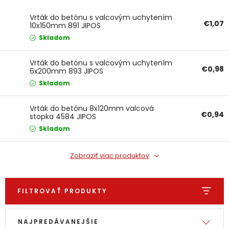
Ochranné pracovné pomôcky
Vrták do betónu s valcovým uchytením
€1,07
10x150mm 891 JIPOS
Skladom
Vianoce
Vrták do betónu s valcovým uchytením
Fotovoltaika
€0,98
6x200mm 893 JIPOS
Skladom
Značky
Vrták do betónu 8x120mm valcová
€0,94
stopka 4584 JIPOS
Skladom
Zobraziť viac produktov
Servis náradia
Hodnotenie obchodu
Doprava a platba
Váš zákaznícky účet
FILTROVAŤ PRODUKTY
Kontakty
Výpis produktov
Radenie produktov
NAJPREDÁVANEJŠIE