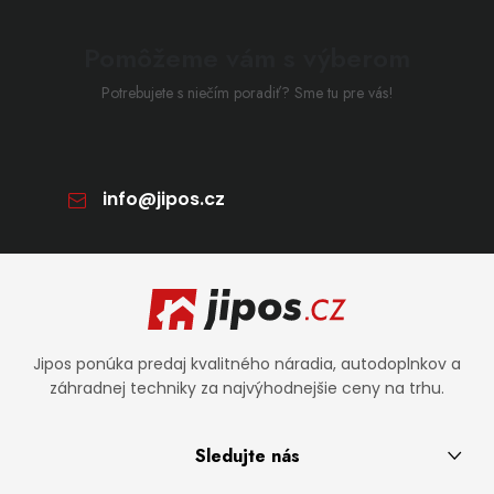
Pomôžeme vám s výberom
Potrebujete s niečím poradiť? Sme tu pre vás!
info
@
jipos.cz
Zápätie
Jipos ponúka predaj kvalitného náradia, autodoplnkov a
záhradnej techniky za najvýhodnejšie ceny na trhu.
Sledujte nás