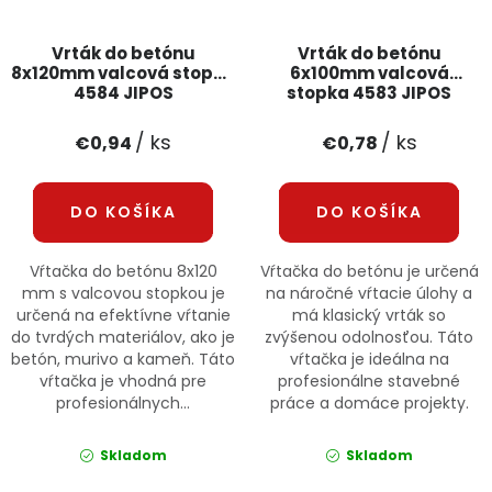
Vrták do betónu
Vrták do betónu
8x120mm valcová stopka
6x100mm valcová
4584 JIPOS
stopka 4583 JIPOS
/ ks
/ ks
€0,94
€0,78
DO KOŠÍKA
DO KOŠÍKA
Vŕtačka do betónu 8x120
Vŕtačka do betónu je určená
mm s valcovou stopkou je
na náročné vŕtacie úlohy a
určená na efektívne vŕtanie
má klasický vrták so
do tvrdých materiálov, ako je
zvýšenou odolnosťou. Táto
betón, murivo a kameň. Táto
vŕtačka je ideálna na
vŕtačka je vhodná pre
profesionálne stavebné
profesionálnych...
práce a domáce projekty.
Skladom
Skladom