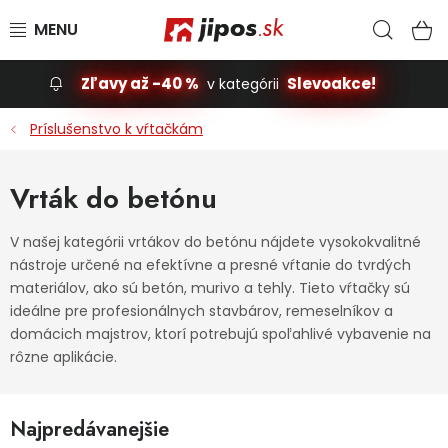
Prejsť na obsah
Hľad
N
Zľavy až -40 %
Slevoakce!
v kategórii
Slevoakce
Príslušenstvo k vŕtačkám
Stavba, dom
Vrták do betónu
Dielňa
V našej kategórii vrtákov do betónu nájdete vysokokvalitné
nástroje určené na efektívne a presné vŕtanie do tvrdých
Záhrada
materiálov, ako sú betón, murivo a tehly. Tieto vŕtačky sú
ideálne pre profesionálnych stavbárov, remeselníkov a
Príslušenstvo pre automobily
domácich majstrov, ktorí potrebujú spoľahlivé vybavenie na
rôzne aplikácie.
Vybavenie a hračky pre deti
Najpredávanejšie
Domácnosť