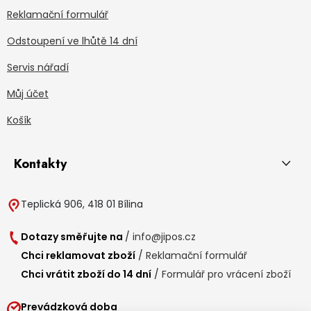
Reklamační formulář
Odstoupení ve lhůtě 14 dní
Servis nářadí
Můj účet
Košík
Kontakty
Teplická 906, 418 01 Bílina
Dotazy směřujte na
/
info@jipos.cz
Chci reklamovat zboží
/
Reklamační formulář
Chci vrátit zboží do 14 dní
/
Formulář pro vrácení zboží
Prevádzková doba