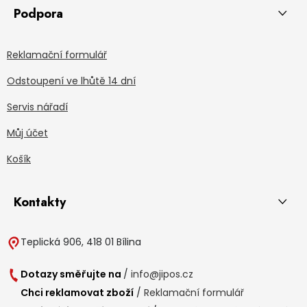
Podpora
Reklamační formulář
Odstoupení ve lhůtě 14 dní
Servis nářadí
Můj účet
Košík
Kontakty
Teplická 906, 418 01 Bílina
Dotazy směřujte na
/
info@jipos.cz
Chci reklamovat zboží
/
Reklamační formulář