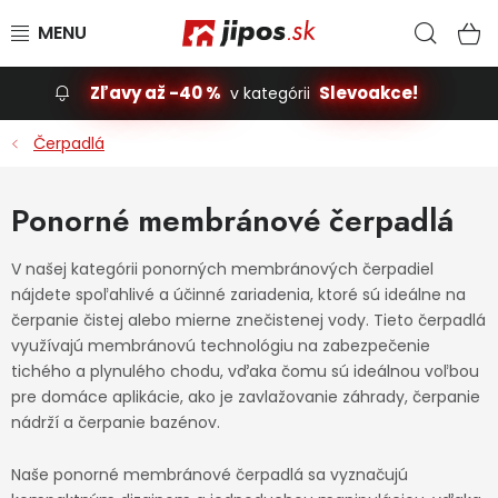
Prejsť na obsah
Hľad
N
Zľavy až -40 %
Slevoakce!
v kategórii
Slevoakce
Čerpadlá
Stavba, dom
Ponorné membránové čerpadlá
Dielňa
V našej kategórii ponorných membránových čerpadiel
nájdete spoľahlivé a účinné zariadenia, ktoré sú ideálne na
Záhrada
čerpanie čistej alebo mierne znečistenej vody. Tieto čerpadlá
využívajú membránovú technológiu na zabezpečenie
Príslušenstvo pre automobily
tichého a plynulého chodu, vďaka čomu sú ideálnou voľbou
pre domáce aplikácie, ako je zavlažovanie záhrady, čerpanie
Vybavenie a hračky pre deti
nádrží a čerpanie bazénov.
Naše ponorné membránové čerpadlá sa vyznačujú
Domácnosť