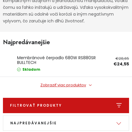
kompaktným dizajnom a jednoduchou manipuláciou, vďaka
čomu sa ľahko inštalujú a udržiavajú. Vďaka vysokokvalitným
Ochranné pracovné pomôcky
materiálom sú odolné voči korózii a iným negatívnym
vplyvom, čo zaručuje ich dlhú životnosť.
Vianoce
Fotovoltaika
Najpredávanejšie
Značky
Membránové čerpadlo 680W RS880SR
€28,65
BULLTECH
€24,55
Skladom
Zobraziť viac produktov
Servis náradia
Hodnotenie obchodu
FILTROVAŤ PRODUKTY
Doprava a platba
Váš zákaznícky účet
Výpis produktov
Radenie produktov
Kontakty
NAJPREDÁVANEJŠIE