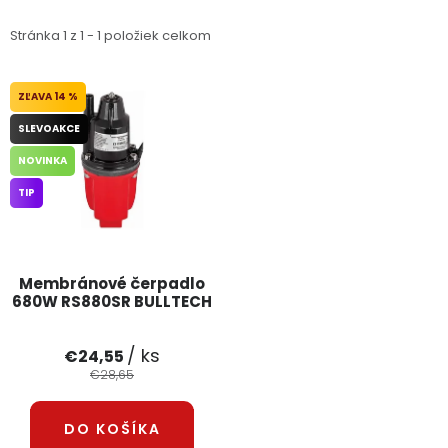
PODPORA
Stránka
1
z
1
-
1
položiek celkom
Reklamačný formulár
Odstúpenie v lehote 14 dní
14 %
SLEVOAKCE
Obchodné podmienky
Reklamačný poriadok
NOVINKA
Podmienky ochrany osobných údajov
TIP
+
Přihlášení
Registrace
Membránové čerpadlo
680W RS880SR BULLTECH
/ ks
€24,55
€28,65
DO KOŠÍKA