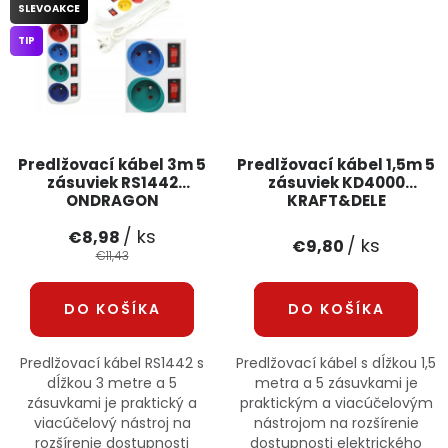
SLEVOAKCE
TIP
Predlžovací kábel 3m 5
Predlžovací kábel 1,5m 5
zásuviek RS1442
zásuviek KD4000
ONDRAGON
KRAFT&DELE
/ ks
€8,98
/ ks
€9,80
€11,43
DO KOŠÍKA
DO KOŠÍKA
Predlžovací kábel RS1442 s
Predlžovací kábel s dĺžkou 1,5
dĺžkou 3 metre a 5
metra a 5 zásuvkami je
zásuvkami je praktický a
praktickým a viacúčelovým
viacúčelový nástroj na
nástrojom na rozšírenie
rozšírenie dostupnosti
dostupnosti elektrického