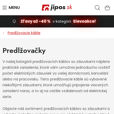
Prejsť na obsah
Hľad
N
Zľavy až -40 %
Slevoakce!
v kategórii
Slevoakce
Predlžovacie káble
Stavba, dom
Predlžovačky
Dielňa
V našej kategórii predlžovacích káblov so zásuvkami nájdete
praktické zariadenia, ktoré vám umožnia jednoducho rozšíriť
Záhrada
počet elektrických zásuviek vo vašej domácnosti, kancelárii
alebo na pracovisku. Tieto predlžovacie káble sú vybavené
Príslušenstvo pre automobily
niekoľkými zásuvkami, ktoré umožňujú pripojenie viacerých
zariadení naraz, a to aj na väčšie vzdialenosti od elektrickej
Vybavenie a hračky pre deti
siete.
Objavte náš sortiment predlžovacích káblov so zásuvkami a
Domácnosť