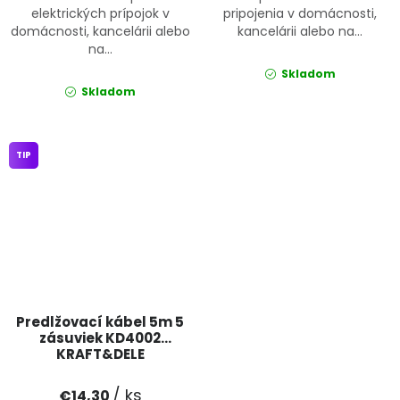
elektrických prípojok v
pripojenia v domácnosti,
domácnosti, kancelárii alebo
kancelárii alebo na...
na...
Skladom
Skladom
TIP
Predlžovací kábel 5m 5
zásuviek KD4002
KRAFT&DELE
/ ks
€14,30