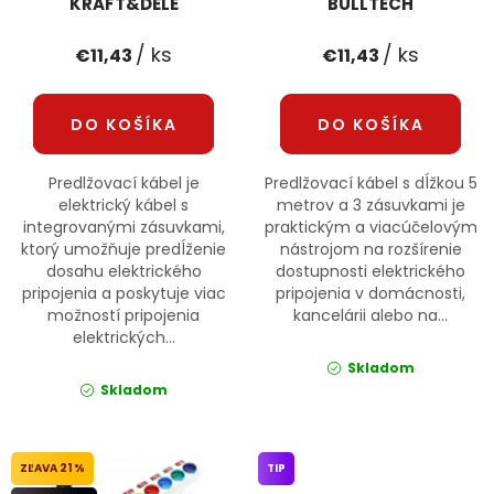
KRAFT&DELE
BULLTECH
/ ks
/ ks
€11,43
€11,43
DO KOŠÍKA
DO KOŠÍKA
Predlžovací kábel je
Predlžovací kábel s dĺžkou 5
elektrický kábel s
metrov a 3 zásuvkami je
integrovanými zásuvkami,
praktickým a viacúčelovým
ktorý umožňuje predĺženie
nástrojom na rozšírenie
dosahu elektrického
dostupnosti elektrického
pripojenia a poskytuje viac
pripojenia v domácnosti,
možností pripojenia
kancelárii alebo na...
elektrických...
Skladom
Skladom
21 %
TIP