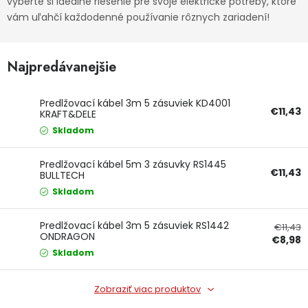
vyberte si ideálne riešenie pre svoje elektrické potreby, ktoré
vám uľahčí každodenné používanie rôznych zariadení!
Ochranné pracovné pomôcky
Vianoce
Najpredávanejšie
Fotovoltaika
Predlžovací kábel 3m 5 zásuviek KD4001
€11,43
KRAFT&DELE
Značky
Skladom
Predlžovací kábel 5m 3 zásuvky RS1445
€11,43
BULLTECH
Skladom
Servis náradia
Hodnotenie obchodu
Predlžovací kábel 3m 5 zásuviek RS1442
€11,43
ONDRAGON
€8,98
Doprava a platba
Váš zákaznícky účet
Skladom
Kontakty
Zobraziť viac produktov