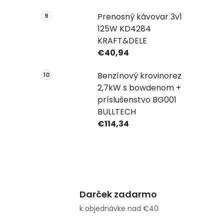
Prenosný kávovar 3v1
125W KD4284
KRAFT&DELE
€40,94
Benzínový krovinorez
2,7kW s bowdenom +
príslušenstvo BG001
BULLTECH
€114,34
Darček zadarmo
k objednávke nad €40