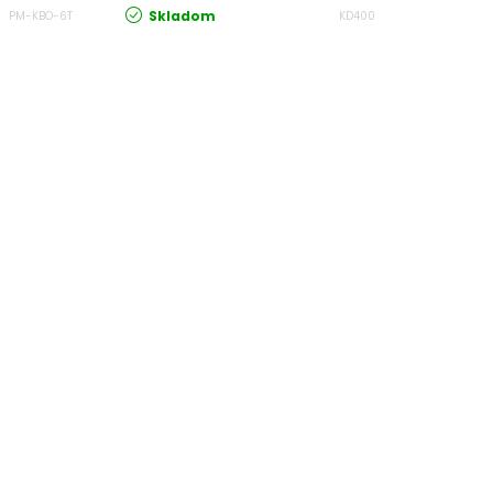
Skladom
PM-KBO-6T
KD400