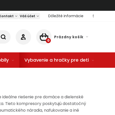
Dôležité informácie
Servis nárad
Kontakt
Váš účet
Prázdny košík
NÁKUPNÝ KOŠÍK
bily
Vybavenie a hračky pre deti
Dom
e ideálne riešenie pre domáce a dielenské
ka. Tieto kompresory poskytujú dostatočný
neumatického náradia, nafukovanie a iné