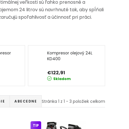
optimálnej veľkosti sú ľahko prenosné a
jemom 24 litrov sú navrhnuté tak, aby spĺňali
ručujú spoľahlivosť a účinnosť pri práci.
resor
Kompresor olejový 24L
KD400
KRAFT&amp;DELE
€122,91
Skladom
Stránka
1
z
1
-
3
položiek celkom
IE
ABECEDNE
TIP