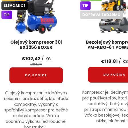
SLEVOAKCE
TIP
TIP
DOPRAVA ZADARMO
Olejový kompresor 30l
Bezolejový kompr
BX3256 BOXER
PM-KBO-6T POW
/ ks
€102,42
/ k
€118,81
€114,34
DO KOŠÍKA
DO KOŠÍKA
Kompresor je ideálnym
Olejový kompresor je ideálnym
pre používateľov, ktor
riešením pre každého, kto hľadá
spoľahlivý, tichý a 
kompaktný, výkonný a
prístroj s minimálnou
spoľahlivý kompresor pre bežné
Vďaka bezolejovej tec
dielenské práce. Vďaka
nízkej hlučnosti a
dobrému výkonu, jednoduchej
konštrukcii...