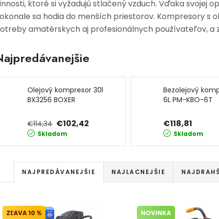
innosti, ktoré si vyžadujú stlačený vzduch. Vďaka svojej 
okonale sa hodia do menších priestorov. Kompresory s ob
otreby amatérskych aj profesionálnych používateľov, a za
Najpredávanejšie
Olejový kompresor 30l
Bezolejový komp
BX3256 BOXER
6L PM-KBO-6T
POWERMAT
€102,42
€118,81
€114,34
Skladom
Skladom
Radenie produktov
NAJPREDÁVANEJŠIE
NAJLACNEJŠIE
NAJDRAHŠ
Výpis produktov
10 %
NOVINKA