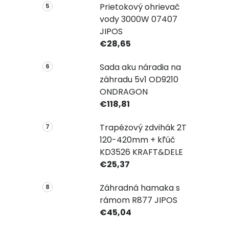
Prietokový ohrievač
vody 3000W 07407
JIPOS
€28,65
Sada aku náradia na
záhradu 5v1 OD9210
ONDRAGON
€118,81
Trapézový zdvihák 2T
120-420mm + kľúč
KD3526 KRAFT&DELE
€25,37
Záhradná hamaka s
rámom R877 JIPOS
€45,04