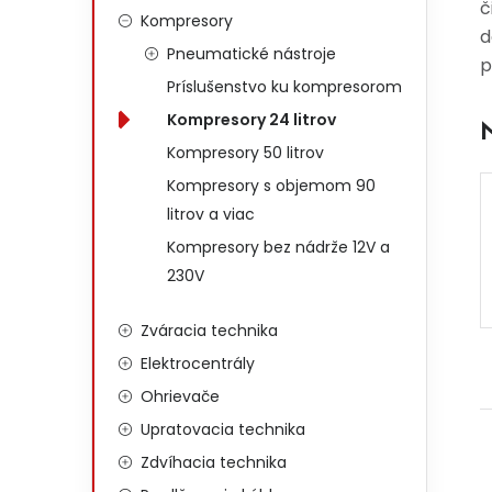
č
Kompresory
d
Pneumatické nástroje
p
Príslušenstvo ku kompresorom
Kompresory 24 litrov
Kompresory 50 litrov
Kompresory s objemom 90
litrov a viac
Kompresory bez nádrže 12V a
230V
Zváracia technika
Elektrocentrály
Ohrievače
Upratovacia technika
Zdvíhacia technika