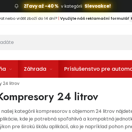
Zľavy až -40 %
Slevoakce!
v kategórii
t nebo vrátit zboží do 14 dní?
|
Využijte náš reklamační formulář
lňa
Záhrada
Príslušenstvo pre automo
 24 litrov
Kompresory 24 litrov
 našej kategórii kompresorov s objemom 24 litrov nájdet
plikácie, kde je potrebná spoľahlivá a kompaktná jednot
ýkon pre širokú škálu aplikácií, ako je napríklad pohon p