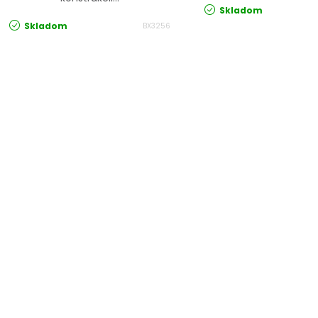
Skladom
Skladom
BX3256
Ovládacie prvky výpisu