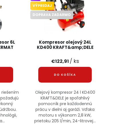
VÝPREDAJ
DOPRAVA ZADARMO
esor 6L
Kompresor olejový 24L
ERMAT
KD400 KRAFT&amp;DELE
s
/ ks
€122,91
DO KOŠÍKA
 riešením
Olejový kompresor 24 l KD400
í požadujú
KRAFT&DELE je spoľahlivý
výkonný
pomocník pre každodennú
 údržbou.
prácu v dielni aj garáži. Vďaka
hnológii,
motoru s výkonom 2,8 kW,
...
prietoku 205 l/min, 24-litrovej...