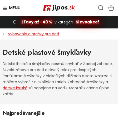
Prejsť na obsah
Hľad
N
Zľavy až -40 %
Slevoakce!
v kategórii
Slevoakce
Vybavenie a hračky pre deti
Stavba, dom
Detské plastové šmykľavky
Dielňa
Detské ihriská a šmýkačky nesmú chýbať v žiadnej záhrade.
Skvelá zábava pre deti a skvelý relax pre dospelých.
Záhrada
Ponúkame šmýkačky v niekoľkých dĺžkach a samozrejme si
môžete vybrať z niekoľkých farieb. Záhradné šmýkačky a
Príslušenstvo pre automobily
detské ihriská
sú napojené na vodu. Montáž zvládne úplne
každý.
Vybavenie a hračky pre deti
Najpredávanejšie
Domácnosť