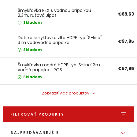
Ochranné pracovné pomôcky
Šmykľavka REX s vodnou prípojkou
€69,63
2,3m, ružová Jipos
Skladom
Vianoce
Detská šmykľavka žltá HDPE typ "S-line"
Fotovoltaika
€97,95
3 m vodovodná prípojka
Skladom
Značky
Šmykľavka modrá HDPE typ 'S-line' 3m
€97,95
vodná prípojka JIPOS
Skladom
Zobraziť viac produktov
Servis náradia
Hodnotenie obchodu
Doprava a platba
Váš zákaznícky účet
FILTROVAŤ PRODUKTY
Kontakty
Výpis produktov
Radenie produktov
NAJPREDÁVANEJŠIE