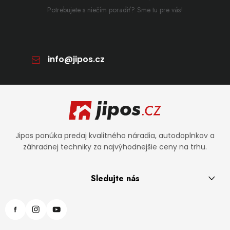
Potrebujete s niečím poradiť? Sme tu pre vás!
info
@
jipos.cz
Zápätie
Jipos ponúka predaj kvalitného náradia, autodoplnkov a
záhradnej techniky za najvýhodnejšie ceny na trhu.
Sledujte nás