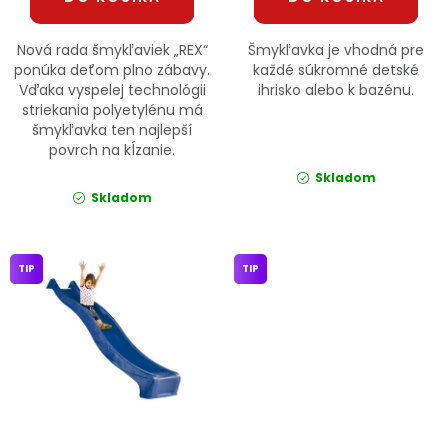
Nová rada šmykľaviek „REX“
Šmykľavka je vhodná pre
ponúka deťom plno zábavy.
každé súkromné detské
Vďaka vyspelej technológii
ihrisko alebo k bazénu.
striekania polyetylénu má
šmykľavka ten najlepší
povrch na kĺzanie.
Skladom
Skladom
TIP
TIP