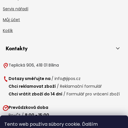
Servis nářadí
Můj účet
Košík
Kontakty
Teplická 906, 418 01 Bílina
Dotazy směřujte na
/
info@jipos.cz
Chci reklamovat zboží
/
Reklamační formulář
Chci vrátit zboží do 14 dní
/
Formulář pro vrácení zboží
Prevádzková doba
Po-Čt /
8:00 - 15:00
Pá /
7:30 - 14:30
Tento web používa súbory cookie. Ďalším