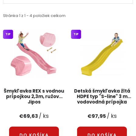
PODPORA
Stránka
1
z
1
-
4
položiek celkom
Reklamačný formulár
Odstúpenie v lehote 14 dní
TIP
TIP
Obchodné podmienky
Reklamačný poriadok
Podmienky ochrany osobných údajov
+
Přihlášení
Registrace
Šmykľavka REX s vodnou
Detská šmykľavka žltá
prípojkou 2,3m, ružová
HDPE typ "S-line" 3 m
Jipos
vodovodná prípojka
/ ks
/ ks
€69,63
€97,95
DO KOŠÍKA
DO KOŠÍKA