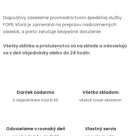
Ovládacie prvky výpisu
Diapozitívy zasielame prostredníctvom špedičnej služby
FOFR, ktorá je zameraná na prepravu nadrozmerných
zásielok, a preto zaručuje bezpečné doručenie.
Všetky sklíčka a príslušenstvo sú na sklade a odosielajú
sa v deň objednávky alebo do 24 hodín.
Darček zadarmo
Všetko skladom
k objednávke nad €40
všetok tovar skladom
Odosielame v rovnaký deň
Vlastný servis