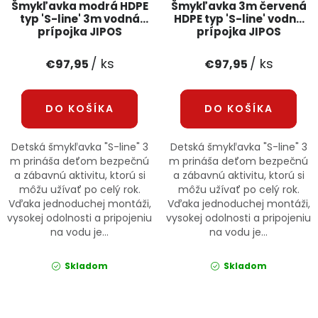
Šmykľavka modrá HDPE
Šmykľavka 3m červená
typ 'S-line' 3m vodná
HDPE typ 'S-line' vodná
prípojka JIPOS
prípojka JIPOS
/ ks
/ ks
€97,95
€97,95
DO KOŠÍKA
DO KOŠÍKA
Detská šmykľavka "S-line" 3
Detská šmykľavka "S-line" 3
m prináša deťom bezpečnú
m prináša deťom bezpečnú
a zábavnú aktivitu, ktorú si
a zábavnú aktivitu, ktorú si
môžu užívať po celý rok.
môžu užívať po celý rok.
Vďaka jednoduchej montáži,
Vďaka jednoduchej montáži,
vysokej odolnosti a pripojeniu
vysokej odolnosti a pripojeniu
na vodu je...
na vodu je...
Skladom
Skladom