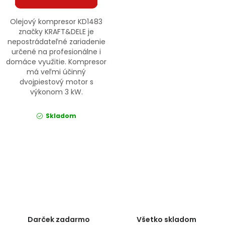
Olejový kompresor KD1483
značky KRAFT&DELE je
nepostrádateľné zariadenie
určené na profesionálne i
domáce využitie. Kompresor
má veľmi účinný
dvojpiestový motor s
výkonom 3 kW.
Skladom
Ovládacie prvky výpisu
Darček zadarmo
Všetko skladom