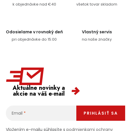
k objednávke nad €40
všetok tovar skladom
Odosielame v rovnaký deň
Vlastný servis
pri objednávke do 15:00
na naše značky
Aktuálne novinky a
akcie na váš e-mail
Email
PRIHLÁSIŤ SA
Vložením e-mailu súhlasíte s
podmienkami ochrany