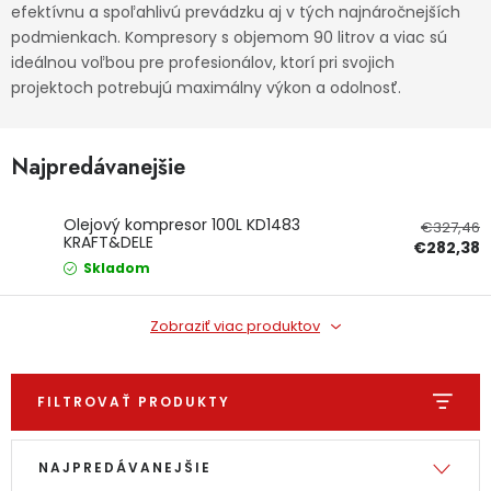
efektívnu a spoľahlivú prevádzku aj v tých najnáročnejších
Ochranné pracovné pomôcky
podmienkach. Kompresory s objemom 90 litrov a viac sú
ideálnou voľbou pre profesionálov, ktorí pri svojich
projektoch potrebujú maximálny výkon a odolnosť.
Vianoce
Fotovoltaika
Najpredávanejšie
Značky
Olejový kompresor 100L KD1483
€327,46
KRAFT&DELE
€282,38
Skladom
Zobraziť viac produktov
Servis náradia
Hodnotenie obchodu
Doprava a platba
Váš zákaznícky účet
FILTROVAŤ PRODUKTY
Výpis produktov
Radenie produktov
Kontakty
NAJPREDÁVANEJŠIE