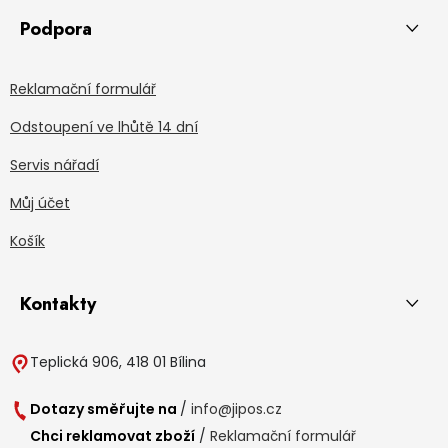
Podpora
Reklamační formulář
Odstoupení ve lhůtě 14 dní
Servis nářadí
Můj účet
Košík
Kontakty
Teplická 906, 418 01 Bílina
Dotazy směřujte na
/
info@jipos.cz
Chci reklamovat zboží
/
Reklamační formulář