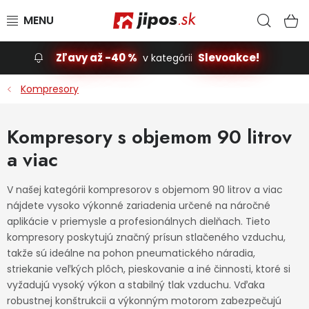
Prejsť na obsah
Hľad
N
Zľavy až -40 %
Slevoakce!
v kategórii
Slevoakce
Kompresory
Stavba, dom
Kompresory s objemom 90 litrov
a viac
Dielňa
Záhrada
V našej kategórii kompresorov s objemom 90 litrov a viac
nájdete vysoko výkonné zariadenia určené na náročné
aplikácie v priemysle a profesionálnych dielňach. Tieto
Príslušenstvo pre automobily
kompresory poskytujú značný prísun stlačeného vzduchu,
takže sú ideálne na pohon pneumatického náradia,
Vybavenie a hračky pre deti
striekanie veľkých plôch, pieskovanie a iné činnosti, ktoré si
vyžadujú vysoký výkon a stabilný tlak vzduchu. Vďaka
Domácnosť
robustnej konštrukcii a výkonným motorom zabezpečujú