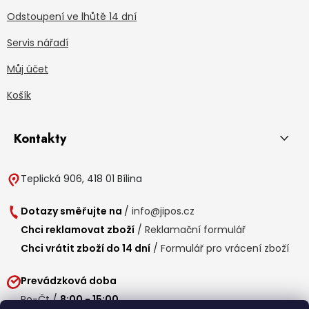
Odstoupení ve lhůtě 14 dní
Servis nářadí
Můj účet
Košík
Kontakty
Teplická 906, 418 01 Bílina
Dotazy směřujte na
/
info@jipos.cz
Chci reklamovat zboží
/
Reklamační formulář
Chci vrátit zboží do 14 dní
/
Formulář pro vrácení zboží
Prevádzková doba
Po-Čt /
8:00 - 15:00