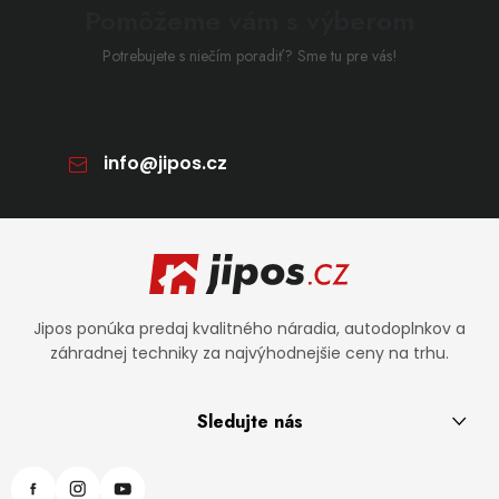
Pomôžeme vám s výberom
Potrebujete s niečím poradiť? Sme tu pre vás!
info
@
jipos.cz
Zápätie
Jipos ponúka predaj kvalitného náradia, autodoplnkov a
záhradnej techniky za najvýhodnejšie ceny na trhu.
Sledujte nás