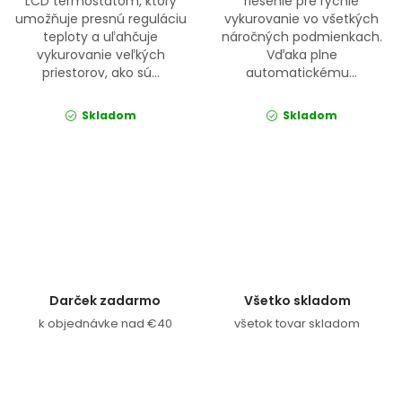
LCD termostatom, ktorý
riešenie pre rýchle
umožňuje presnú reguláciu
vykurovanie vo všetkých
teploty a uľahčuje
náročných podmienkach.
vykurovanie veľkých
Vďaka plne
priestorov, ako sú...
automatickému...
Skladom
Skladom
Ovládacie prvky výpisu
Darček zadarmo
Všetko skladom
k objednávke nad €40
všetok tovar skladom