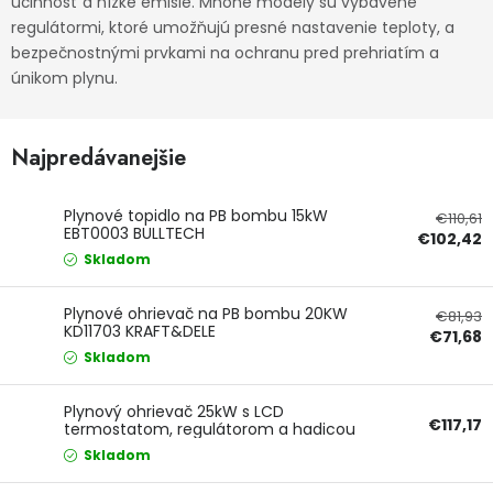
účinnosť a nízke emisie. Mnohé modely sú vybavené
regulátormi, ktoré umožňujú presné nastavenie teploty, a
Ochranné pracovné pomôcky
bezpečnostnými prvkami na ochranu pred prehriatím a
únikom plynu.
Vianoce
Fotovoltaika
Najpredávanejšie
Značky
Plynové topidlo na PB bombu 15kW
€110,61
EBT0003 BULLTECH
€102,42
Skladom
Plynové ohrievač na PB bombu 20KW
€81,93
KD11703 KRAFT&DELE
€71,68
Servis náradia
Hodnotenie obchodu
Skladom
Doprava a platba
Váš zákaznícky účet
Plynový ohrievač 25kW s LCD
€117,17
termostatom, regulátorom a hadicou
RTNGG0120 RED TECHNIC
Kontakty
Skladom