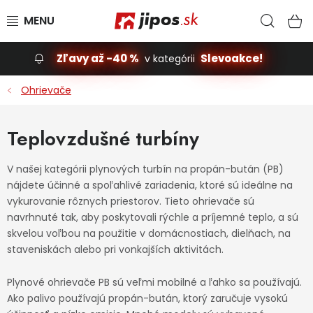
Prejsť na obsah
Hľad
N
Zľavy až -40 %
Slevoakce!
v kategórii
Slevoakce
Ohrievače
Stavba, dom
Teplovzdušné turbíny
Dielňa
V našej kategórii plynových turbín na propán-bután (PB)
nájdete účinné a spoľahlivé zariadenia, ktoré sú ideálne na
Záhrada
vykurovanie rôznych priestorov. Tieto ohrievače sú
navrhnuté tak, aby poskytovali rýchle a príjemné teplo, a sú
Príslušenstvo pre automobily
skvelou voľbou na použitie v domácnostiach, dielňach, na
staveniskách alebo pri vonkajších aktivitách.
Vybavenie a hračky pre deti
Plynové ohrievače PB sú veľmi mobilné a ľahko sa používajú.
Ako palivo používajú propán-bután, ktorý zaručuje vysokú
Domácnosť