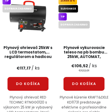
TIP
13 %
DOPRAVA ZADARMO
SLEVOAKCE
TIP
DOPRAVA ZADARMO
Plynový ohrievač 25kW s
Plynové vykurovacie
LCD termostatom,
teleso na pb bombu
regulátorom a hadicou
25kW, AUTOMAT,
RTNGG0120 RED TECHNIC
termostat + regulátor,
/ ks
KD11731, KRAFT&DELE
€106,52
/ ks
€117,17
€122,91
DO KOŠÍKA
DO KOŠÍKA
Plynový ohrievač RED
Plynové kúrenie KRAFT&DELE
TECHNIC RTNGG0120 s
KD11731 predstavuje
výkonom 25 kW je vybavený
efektívne a profesionálne