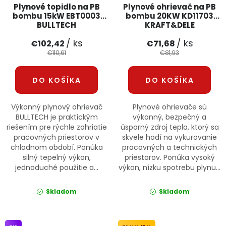
Plynové topidlo na PB
Plynové ohrievač na PB
bombu 15kW EBT0003
bombu 20KW KD11703
BULLTECH
KRAFT&DELE
/ ks
/ ks
€102,42
€71,68
€110,61
€81,93
DO KOŠÍKA
DO KOŠÍKA
Výkonný plynový ohrievač
Plynové ohrievače sú
BULLTECH je praktickým
výkonný, bezpečný a
riešením pre rýchle zohriatie
úsporný zdroj tepla, ktorý sa
pracovných priestorov v
skvele hodí na vykurovanie
chladnom období. Ponúka
pracovných a technických
silný tepelný výkon,
priestorov. Ponúka vysoký
jednoduché použitie a...
výkon, nízku spotrebu plynu...
Skladom
Skladom