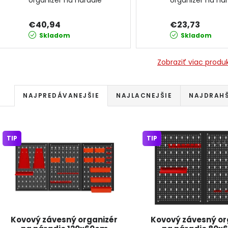
organizér na náradie
organizér na ná
120x60cm KD11898
80x60cm KD118
KRAFT&DELE
KRAFT&DELE
€40,94
€23,73
Skladom
Skladom
Zobraziť viac produ
Radenie produktov
NAJPREDÁVANEJŠIE
NAJLACNEJŠIE
NAJDRAHŠ
Výpis produktov
TIP
TIP
Kovový závesný organizér
Kovový závesný or