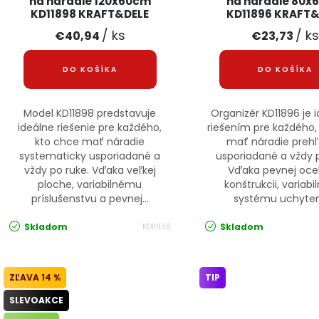
na náradie 120x60cm
na náradie 80x
KD11898 KRAFT&DELE
KD11896 KRAFT&
/ ks
/ k
€40,94
€23,73
DO KOŠÍKA
DO KOŠÍKA
Model KD11898 predstavuje
Organizér KD11896 je
ideálne riešenie pre každého,
riešením pre každého,
kto chce mať náradie
mať náradie preh
systematicky usporiadané a
usporiadané a vždy p
vždy po ruke. Vďaka veľkej
Vďaka pevnej oce
ploche, variabilnému
konštrukcii, variab
príslušenstvu a pevnej...
systému uchyteni
Skladom
Skladom
KD11898
14 %
TIP
SLEVOAKCE