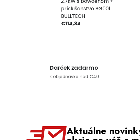
2,7kW s bowdenom +
príslušenstvo BG001
BULLTECH
€114,34
Darček zadarmo
k objednávke nad €40
Aktuálne novink