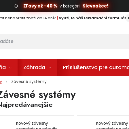
Zľavy až -40 %
Slevoakce!
v kategórii
t nebo vrátit zboží do 14 dní?
|
Využijte náš reklamační formulář
lňa
Záhrada
Príslušenstvo pre automo
ky
Závesné systémy
Závesné systémy
Najpredávanejšie
Kovový závesný
Kovový závesný