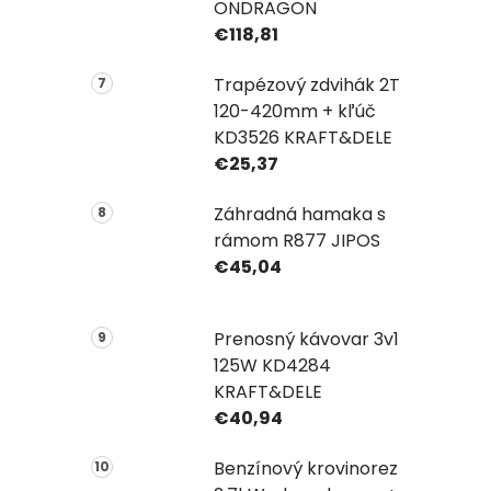
ONDRAGON
€118,81
Trapézový zdvihák 2T
120-420mm + kľúč
KD3526 KRAFT&DELE
€25,37
Záhradná hamaka s
rámom R877 JIPOS
€45,04
Prenosný kávovar 3v1
125W KD4284
KRAFT&DELE
€40,94
Benzínový krovinorez