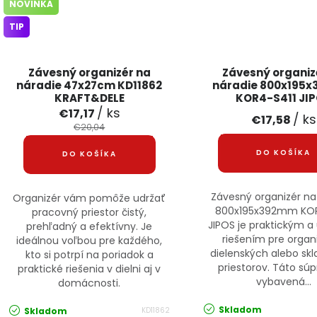
NOVINKA
TIP
Závesný organizér na
Závesný organiz
náradie 47x27cm KD11862
náradie 800x195
KRAFT&DELE
KOR4-S411 JI
/ ks
€17,17
/ ks
€17,58
€20,04
DO KOŠÍKA
DO KOŠÍKA
Závesný organizér na
Organizér vám pomôže udržať
800x195x392mm KOR
pracovný priestor čistý,
JIPOS je praktickým 
prehľadný a efektívny. Je
riešením pre organ
ideálnou voľbou pre každého,
dielenských alebo sk
kto si potrpí na poriadok a
priestorov. Táto súp
praktické riešenia v dielni aj v
vybavená...
domácnosti.
Skladom
Skladom
KD11862