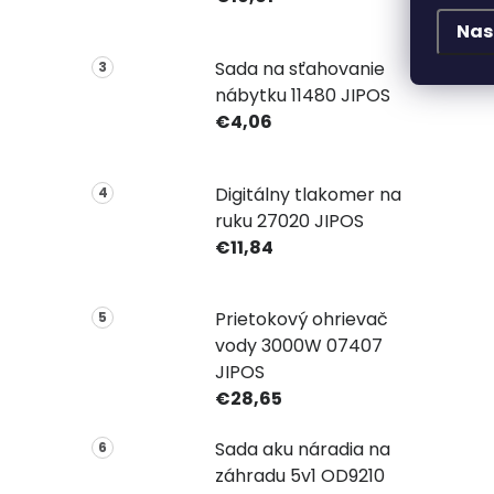
Nas
Sada na sťahovanie
nábytku 11480 JIPOS
€4,06
Digitálny tlakomer na
ruku 27020 JIPOS
€11,84
Prietokový ohrievač
vody 3000W 07407
JIPOS
€28,65
Sada aku náradia na
záhradu 5v1 OD9210