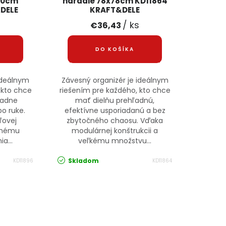
60cm
náradie 78x78cm KD11864
DELE
KRAFT&DELE
s
/ ks
€36,43
DO KOŠÍKA
 ideálnym
Závesný organizér je ideálnym
 kto chce
riešením pre každého, kto chce
ľadne
mať dielňu prehľadnú,
o ruke.
efektívne usporiadanú a bez
ľovej
zbytočného chaosu. Vďaka
ilnému
modulárnej konštrukcii a
a...
veľkému množstvu...
Skladom
KD11896
KD11864