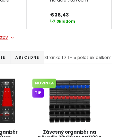
radie
náradie 78x78cm
96
KD11864 KRAFT&DELE
€36,43
Skladom
ktov
Stránka
1
z
1
-
5
položiek celkom
IE
ABECEDNE
NOVINKA
TIP
ganizér
Závesný organizér na