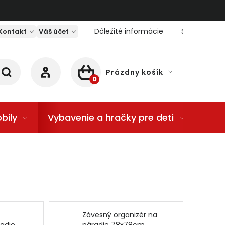
Dôležité informácie
Servis nárad
Kontakt
Váš účet
Prázdny košík
NÁKUPNÝ KOŠÍK
bily
Vybavenie a hračky pre deti
Dom
Závesný organizér na