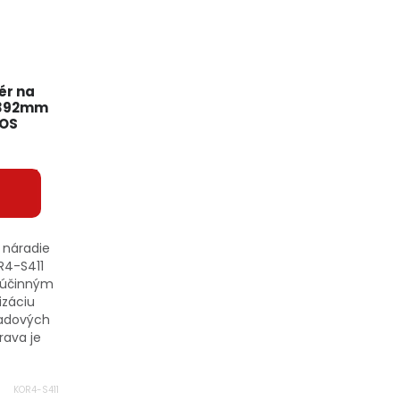
ér na
x392mm
POS
 náradie
4-S411
a účinným
izáciu
ladových
rava je
KOR4-S411