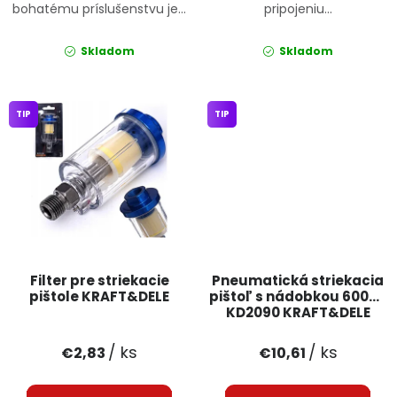
bohatému príslušenstvu je...
pripojeniu...
Skladom
Skladom
TIP
TIP
Filter pre striekacie
Pneumatická striekacia
pištole KRAFT&DELE
pištoľ s nádobkou 600ml
KD2090 KRAFT&DELE
/ ks
/ ks
€2,83
€10,61