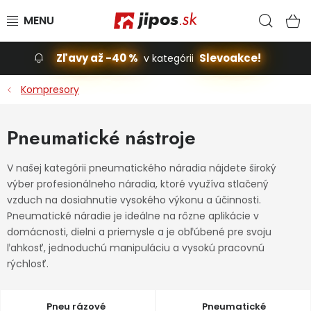
Prejsť na obsah
Hľad
N
Zľavy až -40 %
Slevoakce!
v kategórii
Slevoakce
Kompresory
Stavba, dom
Pneumatické nástroje
Dielňa
V našej kategórii pneumatického náradia nájdete široký
výber profesionálneho náradia, ktoré využíva stlačený
Záhrada
vzduch na dosiahnutie vysokého výkonu a účinnosti.
Pneumatické náradie je ideálne na rôzne aplikácie v
Príslušenstvo pre automobily
domácnosti, dielni a priemysle a je obľúbené pre svoju
ľahkosť, jednoduchú manipuláciu a vysokú pracovnú
Vybavenie a hračky pre deti
rýchlosť.
Domácnosť
Pneu rázové
Pneumatické