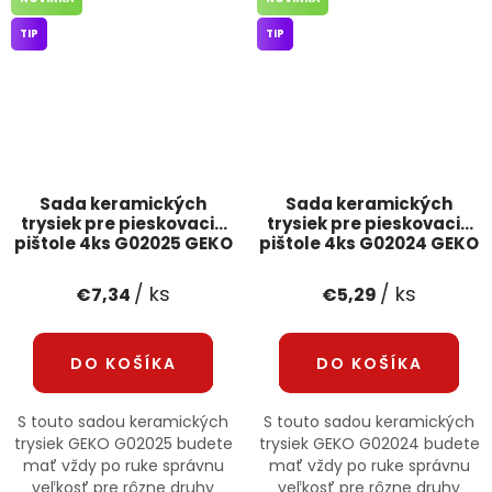
TIP
TIP
Sada keramických
Sada keramických
trysiek pre pieskovacie
trysiek pre pieskovacie
pištole 4ks G02025 GEKO
pištole 4ks G02024 GEKO
/ ks
/ ks
€7,34
€5,29
DO KOŠÍKA
DO KOŠÍKA
S touto sadou keramických
S touto sadou keramických
trysiek GEKO G02025 budete
trysiek GEKO G02024 budete
mať vždy po ruke správnu
mať vždy po ruke správnu
veľkosť pre rôzne druhy
veľkosť pre rôzne druhy