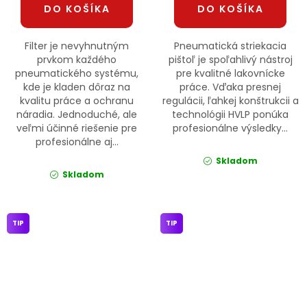
DO KOŠÍKA
DO KOŠÍKA
Filter je nevyhnutným
Pneumatická striekacia
prvkom každého
pištoľ je spoľahlivý nástroj
pneumatického systému,
pre kvalitné lakovnícke
kde je kladen dôraz na
práce. Vďaka presnej
kvalitu práce a ochranu
regulácii, ľahkej konštrukcii a
náradia. Jednoduché, ale
technológii HVLP ponúka
veľmi účinné riešenie pre
profesionálne výsledky...
profesionálne aj...
Skladom
Skladom
TIP
TIP