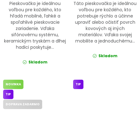
Pieskovačka je ideálnou
Táto pieskovačka je ideálnou
voľbou pre každého, kto
voľbou pre každého, kto
hľadá mobilné, ľahké a
potrebuje rýchlo a účinne
spoľahlivé pieskovacie
upraviť alebo očistiť povrch
zariadenie. Vďaka
kovových aj iných
sifónovému systému,
materiálov. Vďaka svojej
keramickým tryskám a dlhej
mobilite a jednoduchému...
hadici poskytuje...
Skladom
Skladom
NOVINKA
TIP
TIP
DOPRAVA ZADARMO