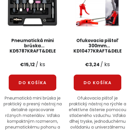
Pneumatická mini
Ofukovacia pištoľ
brúska
300mm
KD5787KRAFT&DELE
KD10477KRAFT&DELE
/ ks
/ ks
€15,12
€3,24
DO KOŠÍKA
DO KOŠÍKA
Pneumatická mini brúska je
Ofukovacia pištoľ je
praktický a presný nástroj na
praktický nástroj na rýchle a
detailné opracovanie
efektívne čistenie pomocou
rôznych materiálov. Vďaka
stlačeného vzduchu. Vďaka
kompaktným rozmerom,
dlhej tryske, jednoduchému
pneumatickému pohonu a
ovládaniu a univerzálnemu