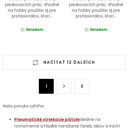
pieskovacích prác. Vhodné
pieskovacích prác. Vhodné
na hobby použitie aj pre
na hobby použitie aj pre
profesionálov, ktorí...
profesionálov, ktorí...
Skladom
Skladom
Ovládacie prvky výpisu
NAČÍTAŤ 12 ĎALŠÍCH
Stránkovanie
1
3
Naša ponuka zahŕňa:
Pneumatické striekacie pištole
ideálne na
rovnomerné a hladké nanášanie farieb, lakov a iných