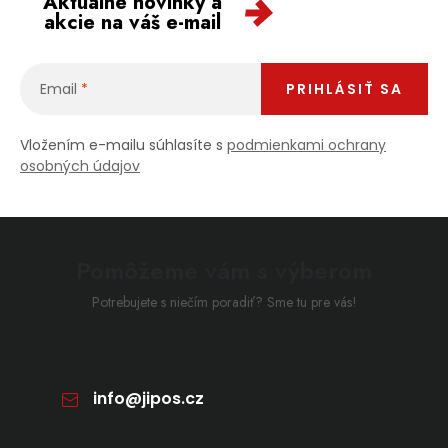
Aktuálne novinky a
akcie na váš e-mail
Email
PRIHLÁSIŤ SA
Vložením e-mailu súhlasíte s
podmienkami ochrany
osobných údajov
Pomôžeme vám s výberom
Potrebujete s niečím poradiť? Sme tu pre vás!
info
@
jipos.cz