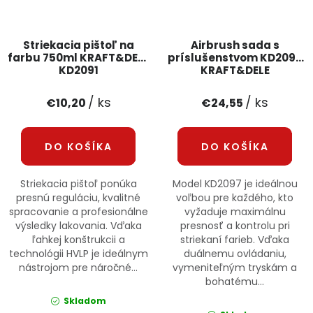
Striekacia pištoľ na
Airbrush sada s
farbu 750ml KRAFT&DELE
príslušenstvom KD2097
KD2091
KRAFT&DELE
/ ks
/ ks
€10,20
€24,55
DO KOŠÍKA
DO KOŠÍKA
Striekacia pištoľ ponúka
Model KD2097 je ideálnou
presnú reguláciu, kvalitné
voľbou pre každého, kto
spracovanie a profesionálne
vyžaduje maximálnu
výsledky lakovania. Vďaka
presnosť a kontrolu pri
ľahkej konštrukcii a
striekaní farieb. Vďaka
technológii HVLP je ideálnym
duálnemu ovládaniu,
nástrojom pre náročné...
vymeniteľným tryskám a
bohatému...
Skladom