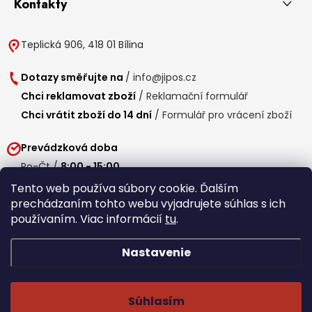
Kontakty
Teplická 906, 418 01 Bílina
Dotazy směřujte na
/
info@jipos.cz
Chci reklamovat zboží
/
Reklamační formulář
Chci vrátit zboží do 14 dní
/
Formulář pro vrácení zboží
Prevádzková doba
Po-Čt /
8:00 - 15:00
Pá /
7:30 - 14:30
Tento web používa súbory cookie. Ďalším
prechádzaním tohto webu vyjadrujete súhlas s ich
Obedňajšia prestávka /
11:00 - 11:30
používaním. Viac informácií
tu
.
Nastavenie
Copyright 2026
Jipos.sk
. Všetky práva vyhradené.
Upraviť nastavenie
cookies
Súhlasím
Běží na Shoptet Premium
/
Webdesign mi-ma.cz
/