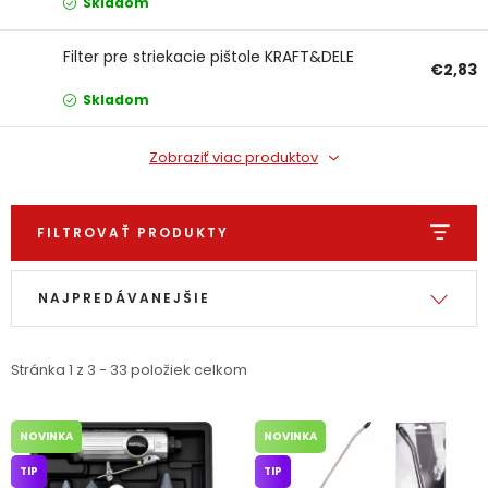
Skladom
PODPORA
Filter pre striekacie pištole KRAFT&DELE
€2,83
Reklamačný formulár
Odstúpenie v lehote 14 dní
Skladom
Obchodné podmienky
Reklamačný poriadok
Zobraziť viac produktov
Podmienky ochrany osobných údajov
FILTROVAŤ PRODUKTY
+
Přihlášení
Registrace
Výpis produktov
Radenie produktov
NAJPREDÁVANEJŠIE
Stránka
1
z
3
-
33
položiek celkom
NOVINKA
NOVINKA
TIP
TIP