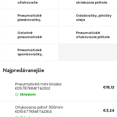
uťahovače
striekacie pištole
Ochranné pracovné pomôcky
Pneumatické
Odsávačky, plničky
pieskovačky,
oleja
Vianoce
tryskacie stroje
Ostatné
Pneumatické
Fotovoltaika
pneumatické
ofukovacie pištole
náradie
Značky
Pneumatické
sponkovačky,
klincovačky
Najpredávanejšie
Servis náradia
Hodnotenie obchodu
Pneumatická mini brúska
€15,12
KD5787KRAFT&DELE
Doprava a platba
Váš zákaznícky účet
Skladom
Kontakty
Ofukovacia pištoľ 300mm
€3,24
KD10477KRAFT&DELE