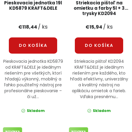
Pieskovacia jednotka 19l
Striekacia pištoľ na
KD5879 KRAFT&DELE
omietku a farby 5l + 3
trysky KD2094
KRAFT&DELE
/ ks
/ ks
€118,44
€15,94
DO KOŠÍKA
DO KOŠÍKA
Pieskovacia jednotka KD5879
Striekacia pištoľ KD2094
od KRAFT&DELE je ideálnym
KRAFT&DELE je ideálnym
riešením pre všetkých, ktorí
riešením pre každého, kto
hľadajú výkonný, mobilný a
hľadá efektívny, univerzálny
ľahko použiteľný nástroj pre
a kvalitný nástroj na
profesionálne pieskovanie –
aplikáciu omietok a farieb.
či už...
Vďaka presnému...
Skladom
Skladom
NOVINKA
NOVINKA