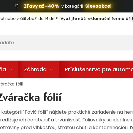
Zľavy až -40 %
Slevoakce!
v kategórii
t nebo vrátit zboží do 14 dní?
|
Využijte náš reklamační formulář
lňa
Záhrada
Príslušenstvo pre automo
áračka fólií
Zváračka fólií
 kategórii "Tavič fólií" nájdete praktické zariadenie na he
redlžuje ich čerstvosť a trvanlivosť. Fóliovníky sú ideáln
otraviny pred vlhkosťou, stratou chuti a kontamináciou. 