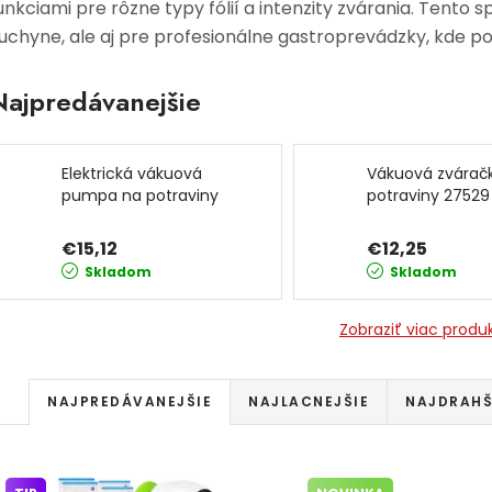
unkciami pre rôzne typy fólií a intenzity zvárania. Tento 
uchyne, ale aj pre profesionálne gastroprevádzky, kde p
Najpredávanejšie
Elektrická vákuová
Vákuová zvárač
pumpa na potraviny
potraviny 27529
27539 JIPOS
€15,12
€12,25
Skladom
Skladom
Zobraziť viac produ
Radenie produktov
NAJPREDÁVANEJŠIE
NAJLACNEJŠIE
NAJDRAHŠ
Výpis produktov