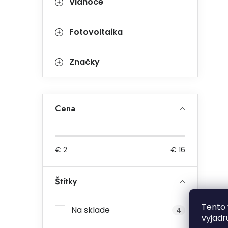
Vianoce
Fotovoltaika
Značky
Cena
€
2
€
16
Štítky
Tento 
Na sklade
4
vyjadr