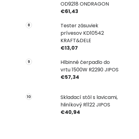
OD9218 ONDRAGON
€61,43
Tester zásuviek
prívesov KD10542
KRAFT&DELE
€13,07
Hlbinné čerpadlo do
vrtu 1500W R2290 JIPOS
€57,34
Skladací stôl s lavicami,
hliníkový R1122 JIPOS
€40,94