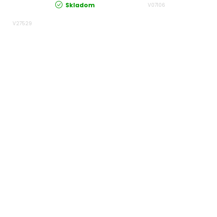
.
Skladom
V07106
V27529