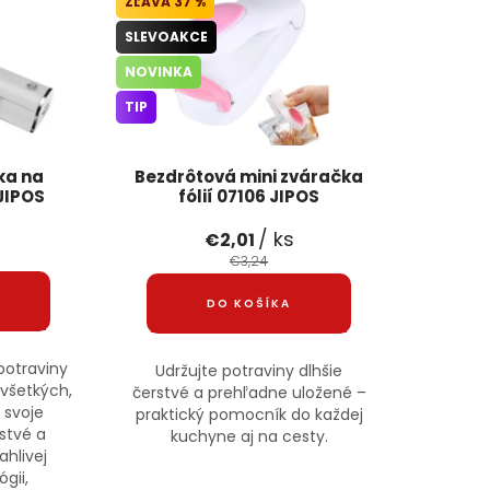
37 %
SLEVOAKCE
NOVINKA
TIP
ka na
Bezdrôtová mini zváračka
JIPOS
fólií 07106 JIPOS
/ ks
€2,01
€3,24
DO KOŠÍKA
potraviny
Udržujte potraviny dlhšie
 všetkých,
čerstvé a prehľadne uložené –
 svoje
praktický pomocník do každej
rstvé a
kuchyne aj na cesty.
ahlivej
gii,