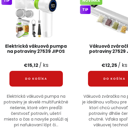
TIP
NOVINKA
TIP
Elektrická vákuová pumpa
Vákuová zvárač
na potraviny 27539 JIPOS
potraviny 27529 
/ ks
/ ks
€15,12
€12,25
DO KOŠÍKA
DO KOŠÍKA
Elektrická vákuová pumpa na
Vákuová zváračka na 
potraviny je skvelé multifunkčné
je ideálnou voľbou pre
riešenie, ktoré vám predĺži
ktorí chcú uchovať
čerstvosť potravín, ušetrí
potraviny dlhšie če
miesto a čas a navyše poslúži aj
chutné. Vďaka spoľ
pri nafukovaní lôpt či...
vákuovej technoló