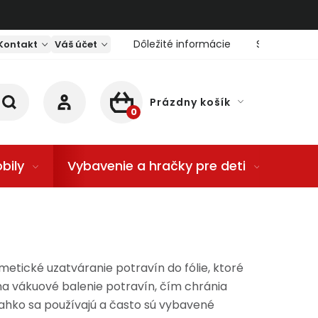
Dôležité informácie
Servis nárad
Kontakt
Váš účet
Prázdny košík
NÁKUPNÝ KOŠÍK
bily
Vybavenie a hračky pre deti
Dom
rmetické uzatváranie potravín do fólie, ktoré
e na vákuové balenie potravín, čím chránia
Ľahko sa používajú a často sú vybavené