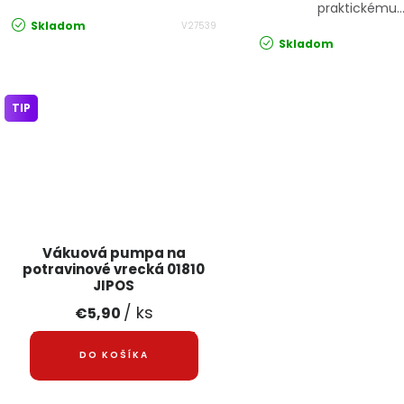
praktickému..
Skladom
V27539
Skladom
TIP
Vákuová pumpa na
potravinové vrecká 01810
JIPOS
/ ks
€5,90
DO KOŠÍKA