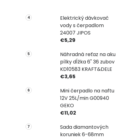
Elektrický dávkovač
vody s čerpadlom
24007 JIPOS
€5,29
Náhradná reťaz na aku
pílky dĺžka 6" 36 zubov
KD10583 KRAFT&DELE
€3,65
Mini čerpadlo na naftu
12V 25L/min G00940
GEKO
€11,02
Sada diamantových
koruniek 6-68mm