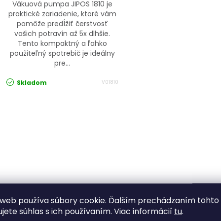
Vákuová pumpa JIPOS 1810 je
praktické zariadenie, ktoré vám
pomôže predĺžiť čerstvosť
vašich potravín až 5x dlhšie.
Tento kompaktný a ľahko
použiteľný spotrebič je ideálny
pre...
Skladom
V01810
Ovládacie prvky výpisu
web používa súbory cookie. Ďalším prechádzaním tohto
ujete súhlas s ich používaním. Viac informácií
tu
.