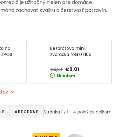
spotrebič je užitočný nielen pre domáce
omáha zachovať kvalitu a čerstvosť potravín.
ka na
Bezdrôtová mini
 JIPOS
zváračka fólií 07106
JIPOS
€2,01
€3,24
Skladom
ktov
Stránka
1
z
1
-
4
položiek celkom
IE
ABECEDNE