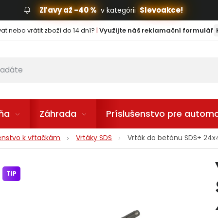
Zľavy až -40 %
Slevoakce!
v kategórii
t nebo vrátit zboží do 14 dní?
|
Využijte náš reklamační formulář
lňa
Záhrada
Príslušenstvo pre automo
šenstvo k vŕtačkám
Vrtáky SDS
Vrták do betónu SDS+ 24x
TIP