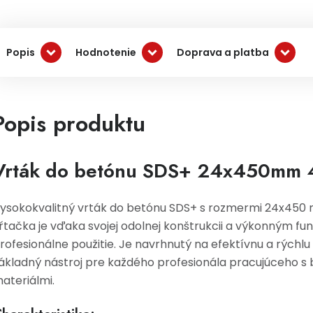
Popis
Hodnotenie
Doprava a platba
Popis produktu
Vrták do betónu SDS+ 24x450mm 4
ysokokvalitný vrták do betónu SDS+ s rozmermi 24x450
ŕtačka je vďaka svojej odolnej konštrukcii a výkonným fu
rofesionálne použitie. Je navrhnutý na efektívnu a rýchl
ákladný nástroj pre každého profesionála pracujúceho s
ateriálmi.