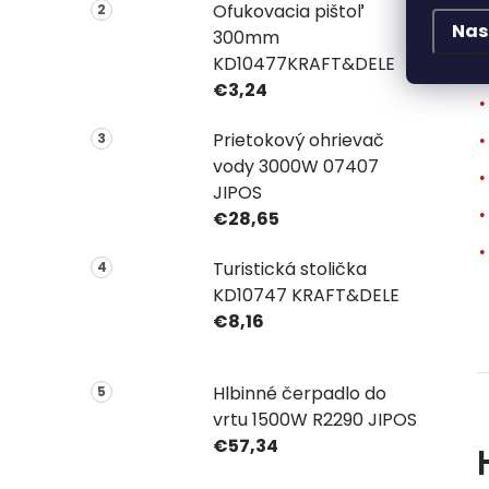
T
Ofukovacia pištoľ
Nas
300mm
KD10477KRAFT&DELE
€3,24
Prietokový ohrievač
vody 3000W 07407
JIPOS
€28,65
Turistická stolička
KD10747 KRAFT&DELE
€8,16
Hlbinné čerpadlo do
vrtu 1500W R2290 JIPOS
€57,34