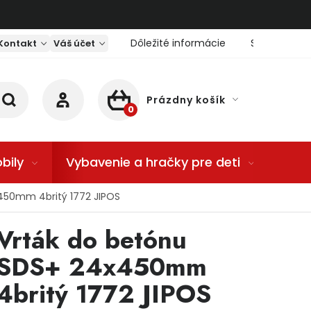
Dôležité informácie
Servis nárad
Kontakt
Váš účet
Prázdny košík
NÁKUPNÝ KOŠÍK
bily
Vybavenie a hračky pre deti
Dom
450mm 4britý 1772 JIPOS
Vrták do betónu
SDS+ 24x450mm
4britý 1772 JIPOS