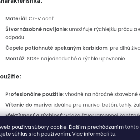
harakteristika:
Materiál
: Cr-V oceľ
Štvornásobné navíjanie
: umožňuje rýchlejšiu prácu a
odpadu
Čepele potiahnuté spekaným karbidom
: pre dlhú ži
Montáž
: SDS+ na jednoduché a rýchle upevnenie
oužitie:
Profesionálne použitie
: vhodné na náročné stavebné
Vŕtanie do muriva
: ideálne pre murivo, betón, tehly, 
Efektívnosť a rýchlosť
: Vďaka štvorramennej konštrukc
presnejšie vŕtanie
web používa súbory cookie. Ďalším prechádzaním tohto
ujete súhlas s ich používaním. Viac informácií
tu
.