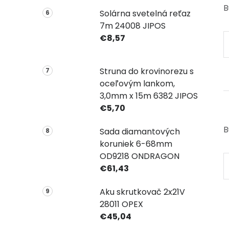
B
Solárna svetelná reťaz
7m 24008 JIPOS
€8,57
Struna do krovinorezu s
oceľovým lankom,
3,0mm x 15m 6382 JIPOS
€5,70
B
Sada diamantových
koruniek 6-68mm
OD9218 ONDRAGON
€61,43
Aku skrutkovač 2x21V
28011 OPEX
€45,04