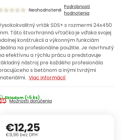
Podrobnosti
Neohodnotené
hodnotenia
Vysokokvalitný vrták SDS+ s rozmermi 24x450
mm. Táto štvorhranná vŕtačka je vďaka svojej
odolnej konštrukcii a výkonným funkciám
ideálna na profesionálne použitie. Je navrhnutý
na efektívnu a rýchlu prácu a predstavuje
základný nástroj pre každého profesionála
pracujúceho s betónom a inými tvrdými
materiálmi.
Viac informácií
(>5 ks)
Skladom
Možnosti doručenia
€12,25
€9,96 bez DPH