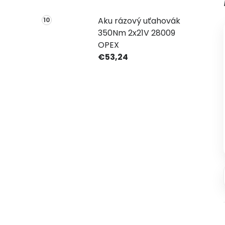
Aku rázový uťahovák
350Nm 2x21V 28009
OPEX
€53,24