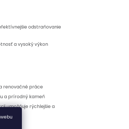
 efektívnejšie odstraňovanie
votnosť a vysoký výkon
 a renovačné práce
žulu a prírodný kameň
ii umožňuje rýchlejšie a
 webu