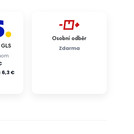
Osobní odběr
a GLS
Zdarma
jnom
€
u
6,3 €