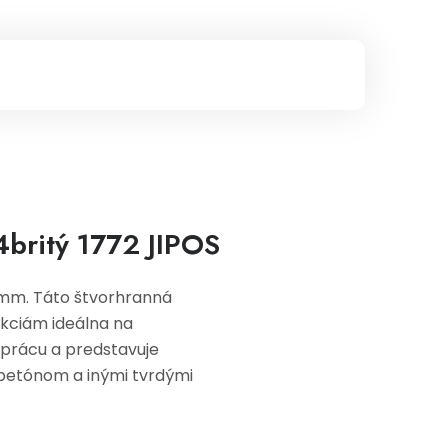
britý 1772 JIPOS
 mm. Táto štvorhranná
nkciám ideálna na
u prácu a predstavuje
 betónom a inými tvrdými