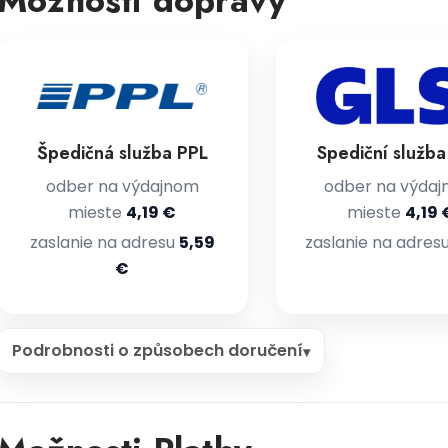
Možnosti dopravy
Špedičná služba PPL
Spediční služb
odber na výdajnom
odber na výda
mieste
4,19 €
mieste
4,19 
zaslanie na adresu
5,59
zaslanie na adres
€
Podrobnosti o způsobech doručení