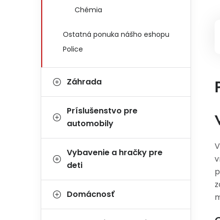
Chémia
Ostatná ponuka nášho eshopu
Police
Záhrada
Príslušenstvo pre
automobily
V
Vybavenie a hračky pre
v
deti
p
z
Domácnosť
m