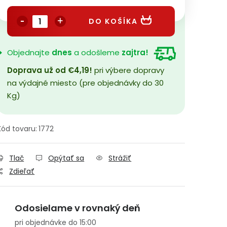
Jednotková cena:
DO KOŠÍKA
Objednajte
dnes
a odošleme
zajtra!
Doprava už od €4,19!
pri výbere dopravy
na výdajné miesto (pre objednávky do 30
Kg)
Kód tovaru:
1772
Tlač
Opýtať sa
Strážiť
Zdieľať
Odosielame v rovnaký deň
pri objednávke do 15:00