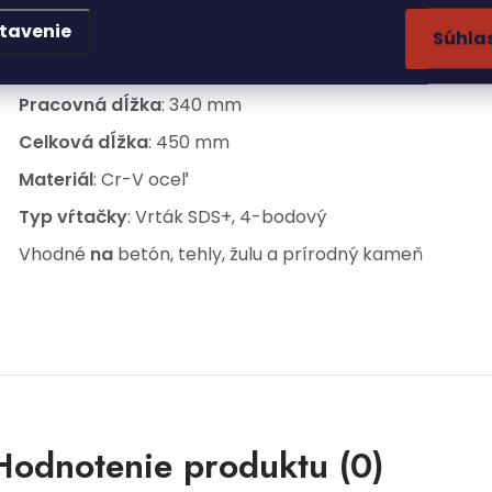
echnické parametre:
tavenie
Súhla
Rozmery
: 24x450 mm
Pracovná dĺžka
: 340 mm
Celková dĺžka
: 450 mm
Materiál
: Cr-V oceľ
Typ vŕtačky
: Vrták SDS+, 4-bodový
Vhodné
na
betón, tehly, žulu a prírodný kameň
Hodnotenie produktu (0)