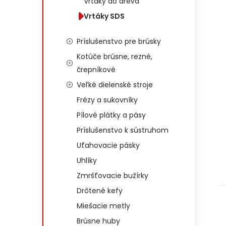
Vrtáky do dreva
Vrtáky SDS
Príslušenstvo pre brúsky
Kotúče brúsne, rezné,
črepníkové
Veľké dielenské stroje
Frézy a sukovníky
Pílové plátky a pásy
Príslušenstvo k sústruhom
Uťahovacie pásky
Uhlíky
Zmršťovacie bužírky
Drôtené kefy
Miešacie metly
Brúsne huby