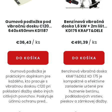
Gumová podložka pod
Benzínová vibračná
vibračnú dosku C120
doska 1,6 kW + 2m lišta
640x450mm KD1187
KD175 KRAFT&DELE
KRAFT&DELE
/ ks
/ ks
€36,43
€491,39
DO KOŠÍKA
DO KOŠÍKA
Gumová podložka je
Benzínová vibračná doska
praktickým doplnkom pre
KRAFT&DELE KD 175 je
každého, kto pracuje s
kompaktné a efektívne
vibračnou doskou C120 pri
zariadenie určené pre
pokladaní dlažby alebo iných
hutnenie betónu,
citlivých povrchov. Poskytuje
podkladových vrstiev,
účinnú ochranu pred...
pieskov a zámkovej dlažby.