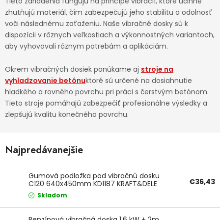
Tieto zariadenia fungujú na princípe vibrácií, ktoré účinne
zhutňujú materiál, čím zabezpečujú jeho stabilitu a odolnosť
Ochranné pracovné pomôcky
voči následnému zaťaženiu. Naše vibračné dosky sú k
dispozícii v rôznych veľkostiach a výkonnostných variantoch,
Vianoce
aby vyhovovali rôznym potrebám a aplikáciám.
Fotovoltaika
Okrem vibračných dosiek ponúkame aj
stroje na
vyhladzovanie betónu
ktoré sú určené na dosiahnutie
Značky
hladkého a rovného povrchu pri práci s čerstvým betónom.
Tieto stroje pomáhajú zabezpečiť profesionálne výsledky a
zlepšujú kvalitu konečného povrchu.
Najpredávanejšie
Servis náradia
Hodnotenie obchodu
Gumová podložka pod vibračnú dosku
Doprava a platba
Váš zákaznícky účet
€36,43
C120 640x450mm KD1187 KRAFT&DELE
Skladom
Kontakty
Benzínová vibračná doska 1,6 kW + 2m