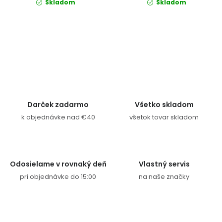
Skladom
Skladom
Ovládacie prvky výpisu
Darček zadarmo
Všetko skladom
k objednávke nad €40
všetok tovar skladom
Odosielame v rovnaký deň
Vlastný servis
pri objednávke do 15:00
na naše značky