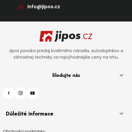
info
@
jipos.cz
Zápätie
Jipos ponúka predaj kvalitného náradia, autodoplnkov a
záhradnej techniky za najvýhodnejšie ceny na trhu.
Sledujte nás
Důležité informace
Obchodní podmínky