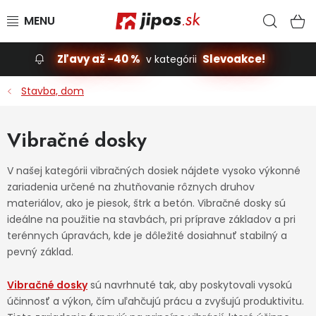
Prejsť na obsah
Hľad
N
Zľavy až -40 %
Slevoakce!
v kategórii
Slevoakce
Stavba, dom
Stavba, dom
Vibračné dosky
Dielňa
V našej kategórii vibračných dosiek nájdete vysoko výkonné
zariadenia určené na zhutňovanie rôznych druhov
Záhrada
materiálov, ako je piesok, štrk a betón. Vibračné dosky sú
ideálne na použitie na stavbách, pri príprave základov a pri
Príslušenstvo pre automobily
terénnych úpravách, kde je dôležité dosiahnuť stabilný a
pevný základ.
Vybavenie a hračky pre deti
Vibračné dosky
sú navrhnuté tak, aby poskytovali vysokú
účinnosť a výkon, čím uľahčujú prácu a zvyšujú produktivitu.
Domácnosť