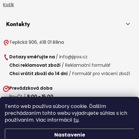
Košík
Kontakty
Teplická 906, 418 01 Bílina
Dotazy směřujte na
/
info@jipos.cz
Chci reklamovat zboží
/
Reklamační formulář
Chci vrátit zboží do 14 dní
/
Formulář pro vrácení zboží
Prevádzková doba
Po-Čt /
8:00 - 15:00
Pá /
7:30 - 14:30
Tento web používa súbory cookie. Ďalším
prechádzaním tohto webu vyjadrujete súhlas s ich
Obedňajšia prestávka /
11:00 - 11:30
používaním. Viac informácií
tu
.
Nastavenie