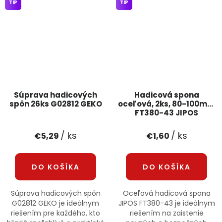
TIP
TIP
Súprava hadicových
Hadicová spona
spôn 26ks G02812 GEKO
oceľová, 2ks, 80-100mm
FT380-43 JIPOS
/ ks
/ ks
€5,29
€1,60
DO KOŠÍKA
DO KOŠÍKA
Súprava hadicových spôn
Oceľová hadicová spona
G02812 GEKO je ideálnym
JIPOS FT380-43 je ideálnym
riešením pre každého, kto
riešením na zaistenie