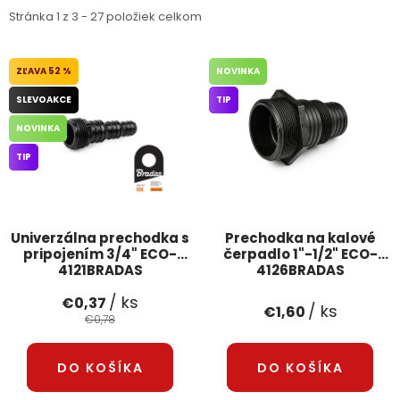
Stránka
1
z
3
-
27
položiek celkom
52 %
NOVINKA
SLEVOAKCE
TIP
NOVINKA
TIP
Univerzálna prechodka s
Prechodka na kalové
pripojením 3/4" ECO-
čerpadlo 1"-1/2" ECO-
4121BRADAS
4126BRADAS
/ ks
€0,37
/ ks
€1,60
€0,78
DO KOŠÍKA
DO KOŠÍKA