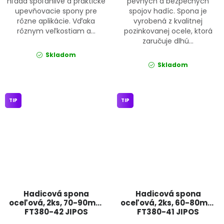
hľadá spoľahlivé a praktické
pevných a bezpečných
upevňovacie spony pre
spojov hadíc. Spona je
rôzne aplikácie. Vďaka
vyrobená z kvalitnej
rôznym veľkostiam a...
pozinkovanej ocele, ktorá
zaručuje dlhú...
Skladom
Skladom
TIP
TIP
Hadicová spona
Hadicová spona
oceľová, 2ks, 70-90mm
oceľová, 2ks, 60-80mm
FT380-42 JIPOS
FT380-41 JIPOS