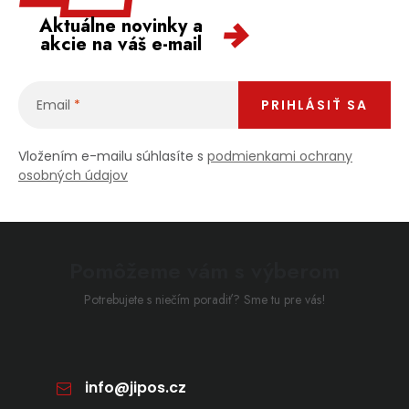
Aktuálne novinky a
akcie na váš e-mail
Email
PRIHLÁSIŤ SA
Vložením e-mailu súhlasíte s
podmienkami ochrany
osobných údajov
Pomôžeme vám s výberom
Potrebujete s niečím poradiť? Sme tu pre vás!
info
@
jipos.cz