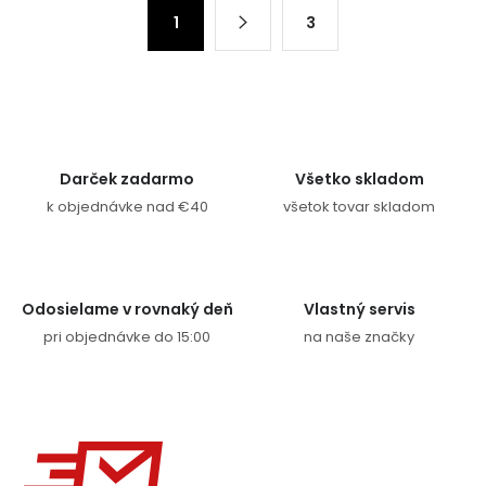
Stránkovanie
1
3
Darček zadarmo
Všetko skladom
k objednávke nad €40
všetok tovar skladom
Odosielame v rovnaký deň
Vlastný servis
pri objednávke do 15:00
na naše značky