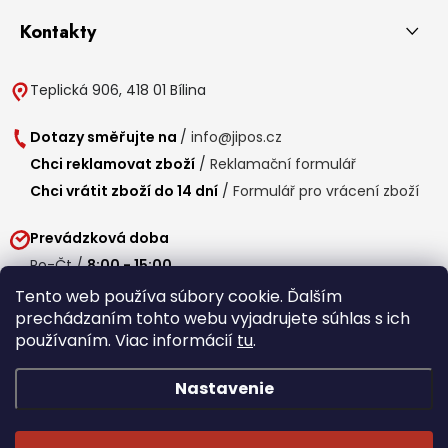
Kontakty
Teplická 906, 418 01 Bílina
Dotazy směřujte na
/
info@jipos.cz
Chci reklamovat zboží
/
Reklamační formulář
Chci vrátit zboží do 14 dní
/
Formulář pro vrácení zboží
Prevádzková doba
Po-Čt /
8:00 - 15:00
Pá /
7:30 - 14:30
Tento web používa súbory cookie. Ďalším
prechádzaním tohto webu vyjadrujete súhlas s ich
Obedňajšia prestávka /
11:00 - 11:30
používaním. Viac informácií
tu
.
Nastavenie
Copyright 2026
Jipos.sk
. Všetky práva vyhradené.
Upraviť nastavenie
cookies