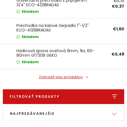
Univerzálna prechodka s pripojením
€0,78
3/4" ECO-4121BRADAS
PODPORA
€0,37
Skladom
Reklamačný formulár
Odstúpenie v lehote 14 dní
Prechodka na kalové čerpadlo 1"-1/2"
€1,60
ECO-4126BRADAS
Skladom
Obchodné podmienky
Reklamačný poriadok
Hadicová spona oceľová 9mm, 1ks, 60-
Podmienky ochrany osobných údajov
€0,49
80mm G17308 GEKO
Skladom
+
Přihlášení
Registrace
Zobraziť viac produktov
FILTROVAŤ PRODUKTY
Výpis produktov
Radenie produktov
NAJPREDÁVANEJŠIE