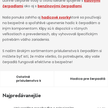
účinné čerpanie vody a tvoria ideálne spojenie s
kalovými
čerpadlami
ako aj s
benzínovými čerpadlami
.
Ochranné pracovné pomôcky
Naša ponuka zahŕňa aj
hadicové svorky
ktoré sa používajú
Vianoce
na bezpečné a spoľahlivé upevnenie hadíc k čerpadlám a
iným komponentom. Klipy sú k dispozícii v rôznych
Fotovoltaika
veľkostiach a prevedeniach, aby vyhovovali špecifickým
potrebám vášho zariadenia.
Značky
S naším širokým sortimentom príslušenstva k čerpadlám si
môžete byť istí, že máte všetko, čo potrebujete, aby vaše
čerpadlá fungovali efektívne a bezpečne!
Servis náradia
Hodnotenie obchodu
Ostatné
Hadica pre čerpadlá
príslušenstvo k
čerpadlám
Doprava a platba
Váš zákaznícky účet
Najpredávanejšie
Kontakty