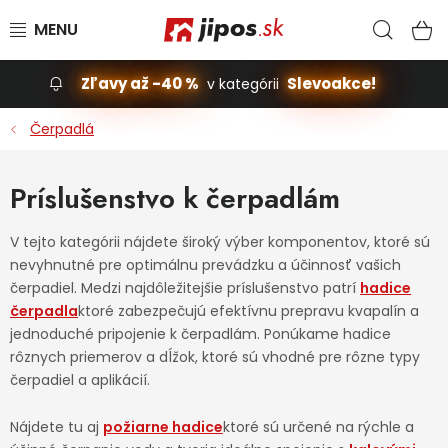
Prejsť na obsah
Hľad
N
Zľavy až -40 %
Slevoakce!
v kategórii
Slevoakce
Čerpadlá
Stavba, dom
Príslušenstvo k čerpadlám
Dielňa
V tejto kategórii nájdete široký výber komponentov, ktoré sú
nevyhnutné pre optimálnu prevádzku a účinnosť vašich
Záhrada
čerpadiel. Medzi najdôležitejšie príslušenstvo patrí
hadice
čerpadla
ktoré zabezpečujú efektívnu prepravu kvapalín a
Príslušenstvo pre automobily
jednoduché pripojenie k čerpadlám. Ponúkame hadice
rôznych priemerov a dĺžok, ktoré sú vhodné pre rôzne typy
Vybavenie a hračky pre deti
čerpadiel a aplikácií.
Nájdete tu aj
Domácnosť
požiarne hadice
ktoré sú určené na rýchle a