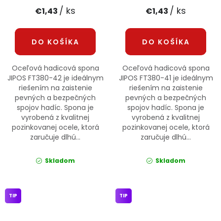
/ ks
/ ks
€1,43
€1,43
DO KOŠÍKA
DO KOŠÍKA
Oceľová hadicová spona
Oceľová hadicová spona
JIPOS FT380-42 je ideálnym
JIPOS FT380-41 je ideálnym
riešením na zaistenie
riešením na zaistenie
pevných a bezpečných
pevných a bezpečných
spojov hadíc. Spona je
spojov hadíc. Spona je
vyrobená z kvalitnej
vyrobená z kvalitnej
pozinkovanej ocele, ktorá
pozinkovanej ocele, ktorá
zaručuje dlhú...
zaručuje dlhú...
Skladom
Skladom
TIP
TIP