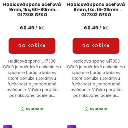
Hadicová spona oceľová
Hadicová spona oceľová
9mm, 1ks, 60-80mm
9mm, 1ks, 16-25mm
G17308 GEKO
G17303 GEKO
/ ks
/ ks
€0,49
€0,49
DO KOŠÍKA
DO KOŠÍKA
Hadicová spona G17308
Hadicová spona G17303
GEKO je praktické riešenie na
GEKO je praktické riešenie na
spájanie hadíc a káblov,
spájanie hadíc a káblov,
ktoré ponúka spoľahlivú
ktoré ponúka spoľahlivú
funkčnosť a jednoduché
funkčnosť a jednoduché
ovládanie. Vďaka použitiu
ovládanie. Vďaka použitiu
pozinkovanej ocele je...
pozinkovanej ocele je...
Skladom
Skladom