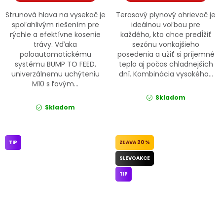
Strunová hlava na vysekač je
Terasový plynový ohrievač je
spoľahlivým riešením pre
ideálnou voľbou pre
rýchle a efektívne kosenie
každého, kto chce predĺžiť
trávy. Vďaka
sezónu vonkajšieho
poloautomatickému
posedenia a užiť si príjemné
systému BUMP TO FEED,
teplo aj počas chladnejších
univerzálnemu uchýteniu
dní. Kombinácia vysokého...
M10 s ľavým...
Skladom
Skladom
TIP
20 %
SLEVOAKCE
TIP