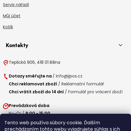
Servis nářadí
Můj účet
Košík
Kontakty
Teplická 906, 418 01 Bílina
Dotazy směřujte na
/
info@jipos.cz
Chci reklamovat zboží
/
Reklamační formulář
Chci vrátit zboží do 14 dní
/
Formulář pro vrácení zboží
Prevádzková doba
Po-Čt /
8:00 - 15:00
Pá /
7:30 - 14:30
Tento web používa súbory cookie. Ďalším
prechádzaním tohto webu vyjadrujete súhlas s ich
Obedňajšia prestávka /
11:00 - 11:30