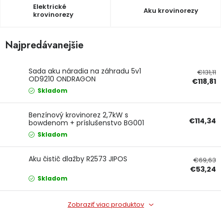
Elektrické
Aku krovinorezy
Ochranné pracovné pomôcky
krovinorezy
Vianoce
Najpredávanejšie
Fotovoltaika
Sada aku náradia na záhradu 5v1
€131,11
OD9210 ONDRAGON
€118,81
Značky
Skladom
Benzínový krovinorez 2,7kW s
€114,34
bowdenom + príslušenstvo BG001
BULLTECH
Skladom
Servis náradia
Hodnotenie obchodu
Aku čistič dlažby R2573 JIPOS
€69,63
€53,24
Doprava a platba
Váš zákaznícky účet
Skladom
Kontakty
Zobraziť viac produktov