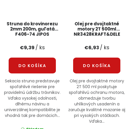
Struna do krovinorezu
Olej pre dvojtaktné
2mm 200m, guľatá
motory 2T 500ml
F406-74 JIPOS
NR3428KRAFT&DELE
/ ks
/ ks
€9,39
€6,93
DO KOŠÍKA
DO KOŠÍKA
Sekacia struna predstavuje
Olej pre dvojtaktné motory
spoľahlivé riešenie pre
2T 500 ml poskytuje
pravidelnú údržbu trávnikov.
spoľahlivú ochranu motora,
Vďaka vysokej odolnosti,
obmedzuje tvorbu
dlhému návinu a
uhlíkových usadenín a
univerzálnej kompatibilite je
zaručuje kvalitné mazanie aj
vhodná tak pre domácich...
pri vysokých otáčkach.
Vďaka...