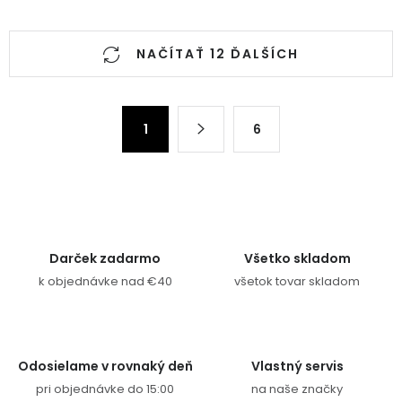
Ovládacie prvky výpisu
NAČÍTAŤ 12 ĎALŠÍCH
Stránkovanie
1
6
Darček zadarmo
Všetko skladom
k objednávke nad €40
všetok tovar skladom
Odosielame v rovnaký deň
Vlastný servis
pri objednávke do 15:00
na naše značky