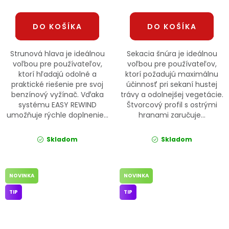
DO KOŠÍKA
DO KOŠÍKA
Strunová hlava je ideálnou
Sekacia šnúra je ideálnou
voľbou pre používateľov,
voľbou pre používateľov,
ktorí hľadajú odolné a
ktorí požadujú maximálnu
praktické riešenie pre svoj
účinnosť pri sekaní hustej
benzínový vyžínač. Vďaka
trávy a odolnejšej vegetácie.
systému EASY REWIND
Štvorcový profil s ostrými
umožňuje rýchle doplnenie...
hranami zaručuje...
Skladom
Skladom
NOVINKA
NOVINKA
TIP
TIP