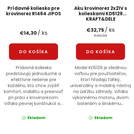
Prídavné koliesko pre
Aku krovinorez 2x21V s
krovinorez R1464 JIPOS
kolieskami KD5129
KRAFT&DELE
/ ks
€32,75
/ ks
€14,30
€40,94
DO KOŠÍKA
DO KOŠÍKA
Prídavné kolieska
Model KD5129 je ideálnou
predstavujú jednoduché a
voľbou pre používateľov,
efektívne riešenie pre
ktorí hľadajú ľahký,
každého, kto chce zvýšiť
univerzálny a mobilný nástroj
komfort, stabilitu a presnosť
na údržbu záhrady. Vďaka
pri práci s krovinorezom.
výkonnému motoru, dvom
Vďaka pevnej konštrukcii a...
batériám a širokému...
Skladom
Skladom