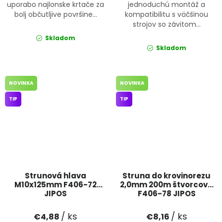
uporabo najlonske krtače za
jednoduchú montáž a
bolj občutljive površine...
kompatibilitu s väčšinou
strojov so závitom...
Skladom
Skladom
NOVINKA
NOVINKA
TIP
TIP
Strunová hlava
Struna do krovinorezu
M10x125mm F406-72
2,0mm 200m štvorcová
JIPOS
F406-78 JIPOS
/ ks
/ ks
€4,88
€8,16