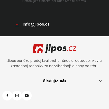
Potrebujete s niečím poradiť? Sme tu pre vás!
info
@
jipos.cz
Zápätie
Jipos ponúka predaj kvalitného náradia, autodoplnkov a
záhradnej techniky za najvýhodnejšie ceny na trhu.
Sledujte nás