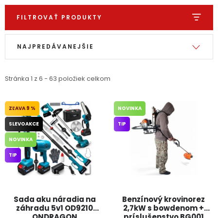
PODPORA
FILTROVAŤ PRODUKTY
Výpis produktov
Radenie produktov
Reklamačný formulár
Odstúpenie v lehote 14 dní
NAJPREDÁVANEJŠIE
Obchodné podmienky
Reklamačný poriadok
Stránka
1
z
6
-
63
položiek celkom
Podmienky ochrany osobných údajov
9 %
NOVINKA
+
Přihlášení
Registrace
SLEVOAKCE
TIP
NOVINKA
TIP
Sada aku náradia na
Benzínový krovinorez
záhradu 5v1 OD9210
2,7kW s bowdenom +
ONDRAGON
príslušenstvo BG001