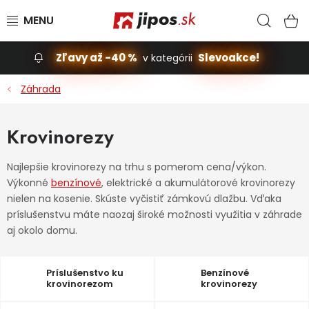
Prejsť na obsah
Hľad
N
Zľavy až -40 %
Slevoakce!
v kategórii
Slevoakce
Záhrada
Stavba, dom
Krovinorezy
Dielňa
Najlepšie krovinorezy na trhu s pomerom cena/výkon.
Výkonné
benzínové
, elektrické a akumulátorové krovinorezy
Záhrada
nielen na kosenie. Skúste vyčistiť zámkovú dlažbu. Vďaka
príslušenstvu máte naozaj široké možnosti využitia v záhrade
Príslušenstvo pre automobily
aj okolo domu.
Vybavenie a hračky pre deti
Príslušenstvo ku
Benzínové
krovinorezom
krovinorezy
Domácnosť