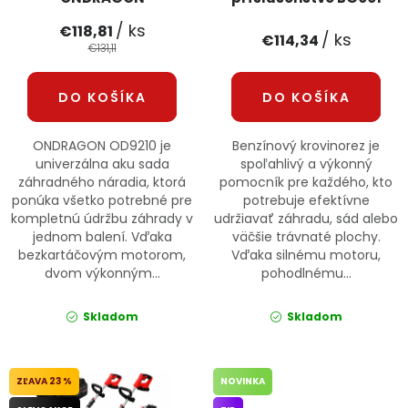
BULLTECH
/ ks
€118,81
/ ks
€114,34
€131,11
DO KOŠÍKA
DO KOŠÍKA
ONDRAGON OD9210 je
Benzínový krovinorez je
univerzálna aku sada
spoľahlivý a výkonný
záhradného náradia, ktorá
pomocník pre každého, kto
ponúka všetko potrebné pre
potrebuje efektívne
kompletnú údržbu záhrady v
udržiavať záhradu, sád alebo
jednom balení. Vďaka
väčšie trávnaté plochy.
bezkartáčovým motorom,
Vďaka silnému motoru,
dvom výkonným...
pohodlnému...
Skladom
Skladom
23 %
NOVINKA