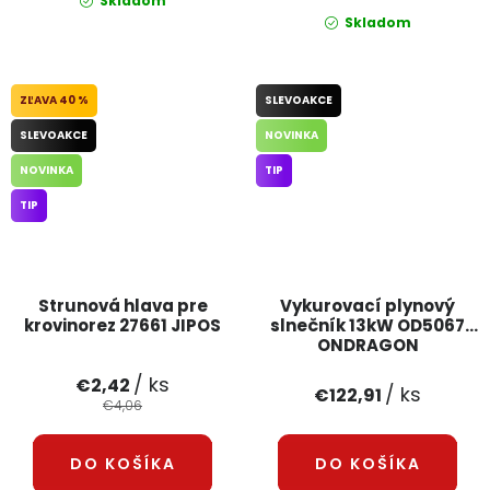
Skladom
Skladom
40 %
SLEVOAKCE
SLEVOAKCE
NOVINKA
NOVINKA
TIP
TIP
Strunová hlava pre
Vykurovací plynový
krovinorez 27661 JIPOS
slnečník 13kW OD5067
ONDRAGON
/ ks
€2,42
/ ks
€122,91
€4,06
DO KOŠÍKA
DO KOŠÍKA