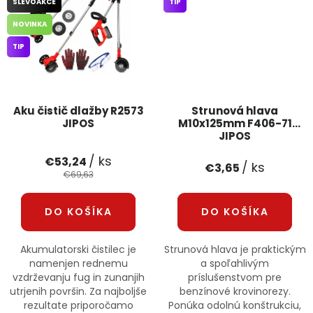
SLEVOAKCE
TIP
NOVINKA
TIP
Aku čistič dlažby R2573
Strunová hlava
JIPOS
M10x125mm F406-71
JIPOS
/ ks
€53,24
/ ks
€3,65
€69,63
DO KOŠÍKA
DO KOŠÍKA
Akumulatorski čistilec je
Strunová hlava je praktickým
namenjen rednemu
a spoľahlivým
vzdrževanju fug in zunanjih
príslušenstvom pre
utrjenih površin. Za najboljše
benzínové krovinorezy.
rezultate priporočamo
Ponúka odolnú konštrukciu,