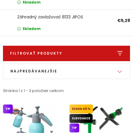
Skladom
Ochranné pracovné pomôcky
Záhradný zavlažovač 8133 JIPOS
€5,29
Vianoce
Skladom
Fotovoltaika
FILTROVAŤ PRODUKTY
Značky
Výpis produktov
Radenie produktov
NAJPREDÁVANEJŠIE
Stránka
1
z
1
-
3
položiek celkom
Servis náradia
Hodnotenie obchodu
Doprava a platba
Váš zákaznícky účet
TIP
40 %
SLEVOAKCE
Kontakty
TIP