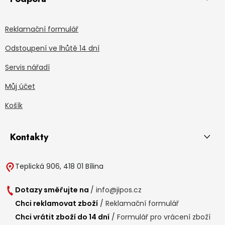
Reklamační formulář
Odstoupení ve lhůtě 14 dní
Servis nářadí
Můj účet
Košík
Kontakty
Teplická 906, 418 01 Bílina
Dotazy směřujte na
/
info@jipos.cz
Chci reklamovat zboží
/
Reklamační formulář
Chci vrátit zboží do 14 dní
/
Formulář pro vrácení zboží