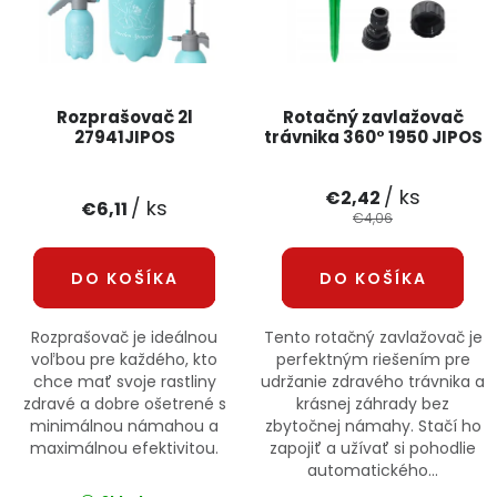
PODPORA
Reklamačný formulár
Odstúpenie v lehote 14 dní
Rozprašovač 2l
Rotačný zavlažovač
27941JIPOS
trávnika 360° 1950 JIPOS
Obchodné podmienky
Reklamačný poriadok
/ ks
€2,42
Podmienky ochrany osobných údajov
/ ks
€6,11
€4,06
+
Přihlášení
Registrace
DO KOŠÍKA
DO KOŠÍKA
Rozprašovač je ideálnou
Tento rotačný zavlažovač je
voľbou pre každého, kto
perfektným riešením pre
chce mať svoje rastliny
udržanie zdravého trávnika a
zdravé a dobre ošetrené s
krásnej záhrady bez
minimálnou námahou a
zbytočnej námahy. Stačí ho
maximálnou efektivitou.
zapojiť a užívať si pohodlie
automatického...