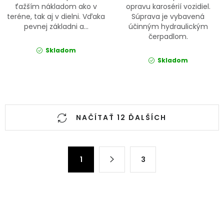
ťažším nákladom ako v
opravu karosérií vozidiel.
teréne, tak aj v dielni. Vďaka
Súprava je vybavená
pevnej základni a...
účinným hydraulickým
čerpadlom.
Skladom
Skladom
Ovládacie prvky výpisu
NAČÍTAŤ 12 ĎALŠÍCH
Stránkovanie
1
3