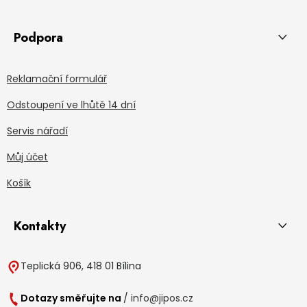
Podpora
Reklamační formulář
Odstoupení ve lhůtě 14 dní
Servis nářadí
Můj účet
Košík
Kontakty
Teplická 906, 418 01 Bílina
Dotazy směřujte na
/
info@jipos.cz