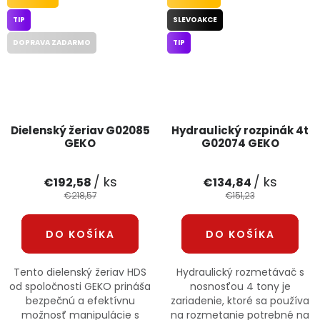
TIP
SLEVOAKCE
DOPRAVA ZADARMO
TIP
Dielenský žeriav G02085
Hydraulický rozpinák 4t
GEKO
G02074 GEKO
/ ks
/ ks
€192,58
€134,84
€218,57
€151,23
DO KOŠÍKA
DO KOŠÍKA
Tento dielenský žeriav HDS
Hydraulický rozmetávač s
od spoločnosti GEKO prináša
nosnosťou 4 tony je
bezpečnú a efektívnu
zariadenie, ktoré sa používa
možnosť manipulácie s
na rozmetanie potrebné na