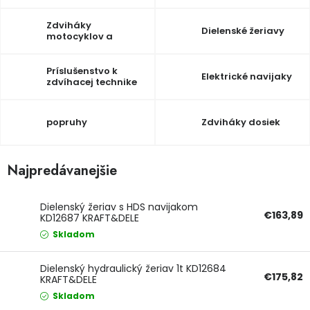
zdviháky
Ochranné pracovné pomôcky
Zdviháky
Dielenské žeriavy
motocyklov a
karosérií
Vianoce
Príslušenstvo k
Elektrické navijaky
zdvíhacej technike
Fotovoltaika
popruhy
Zdviháky dosiek
Značky
Najpredávanejšie
Dielenský žeriav s HDS navijakom
Servis náradia
Hodnotenie obchodu
€163,89
KD12687 KRAFT&DELE
Skladom
Doprava a platba
Váš zákaznícky účet
Dielenský hydraulický žeriav 1t KD12684
€175,82
KRAFT&DELE
Kontakty
Skladom