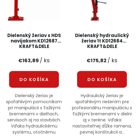
Dielenský žeriav s HDS
Dielenský hydraulický
navijakom KD12687
žeriav 1t KD12684
KRAFT&DELE
KRAFT&DELE
/ ks
/ ks
€163,89
€175,82
DO KOŠÍKA
DO KOŠÍKA
Dielenský žeriav je
Hydraulický žeriav je
spoľahlivým pomocníkom
spoľahlivým riešením pre
pri manipulácii s ťažkými
profesionálnu manipuláciu s
bremenami v dielňach,
ťažkými bremenami v dielni
servisoch aj na stavbách.
aj v teréne. Vďaka
Vďaka hydraulickému
nastaviteľnej dĺžke ramena,
systému, otočnému
pevnej konštrukcii a...