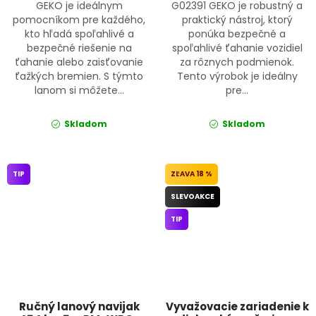
GEKO je ideálnym
G02391 GEKO je robustný a
pomocníkom pre každého,
praktický nástroj, ktorý
kto hľadá spoľahlivé a
ponúka bezpečné a
bezpečné riešenie na
spoľahlivé ťahanie vozidiel
ťahanie alebo zaisťovanie
za rôznych podmienok.
ťažkých bremien. S týmto
Tento výrobok je ideálny
lanom si môžete...
pre...
Skladom
Skladom
TIP
18 %
SLEVOAKCE
TIP
Ručný lanový navijak
Vyvažovacie zariadenie k