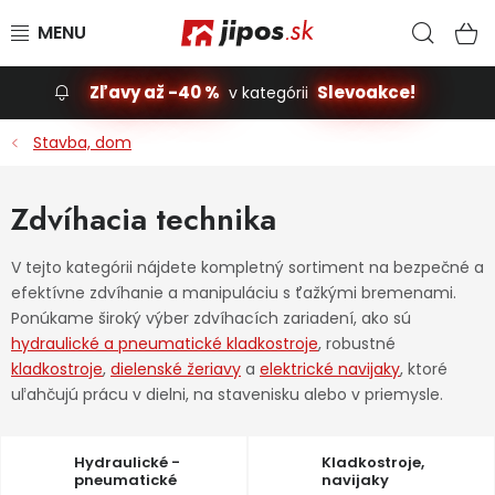
Prejsť na obsah
Hľad
N
Zľavy až -40 %
Slevoakce!
v kategórii
Slevoakce
Stavba, dom
Stavba, dom
Zdvíhacia technika
Dielňa
V tejto kategórii nájdete kompletný sortiment na bezpečné a
efektívne zdvíhanie a manipuláciu s ťažkými bremenami.
Záhrada
Ponúkame široký výber zdvíhacích zariadení, ako sú
hydraulické a pneumatické kladkostroje
, robustné
Príslušenstvo pre automobily
kladkostroje
,
dielenské žeriavy
a
elektrické navijaky
, ktoré
uľahčujú prácu v dielni, na stavenisku alebo v priemysle.
Vybavenie a hračky pre deti
Hydraulické -
Kladkostroje,
Domácnosť
pneumatické
navijaky