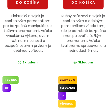
DO KOŠÍKA
DO KOŠÍKA
Elektrický navijak je
Ručný reťazový navijak je
spoľahlivým pomocníkom
spoľahlivým a odolným
pre bezpečnú manipuláciu s
pomocníkom všade tam,
ťažkými bremenami. Vďaka
kde je potrebné bezpečne
vysokému výkonu, dvom
manipulovať s ťažkými
režimom nosnosti a
bremenami. Vďaka
bezpečnostným prvkom je
kvalitnému spracovaniu a
ideálnou voľbou...
jednoduchému...
Skladom
Skladom
NOVINKA
20 %
TIP
SLEVOAKCE
TIP
VÝPREDAJ