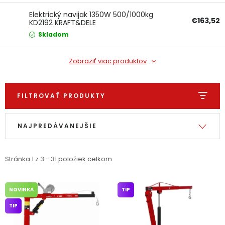
PODPORA
Elektrický navijak 1350W 500/1000kg
€163,52
KD2192 KRAFT&DELE
Skladom
Reklamačný formulár
Odstúpenie v lehote 14 dní
Zobraziť viac produktov
Obchodné podmienky
Reklamačný poriadok
Podmienky ochrany osobných údajov
FILTROVAŤ PRODUKTY
Výpis produktov
Radenie produktov
+
Přihlášení
Registrace
NAJPREDÁVANEJŠIE
Stránka
1
z
3
-
31
položiek celkom
NOVINKA
TIP
TIP