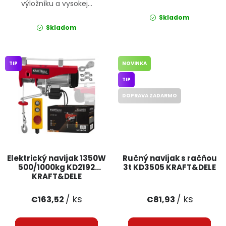
výložníku a vysokej...
Skladom
Skladom
TIP
NOVINKA
TIP
DOPRAVA ZADARMO
Elektrický navijak 1350W
Ručný navijak s račňou
500/1000kg KD2192
3t KD3505 KRAFT&DELE
KRAFT&DELE
/ ks
/ ks
€163,52
€81,93