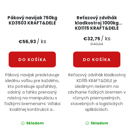
Pákový navijak 750kg
Reťazový zdvihák
KD3503 KRAFT&DELE
kladkostroj 1000kg
KD1115 KRAFT&DELE
/ ks
€32,75
/ ks
€56,93
€40,94
DO KOŠÍKA
DO KOŠÍKA
Pákový navijak predstavuje
Reťazový zdvihák kladkostroj
ideálnu voľbu pre každého,
KD1115 KRAFT&DELE je
kto potrebuje spoľahlivý,
ideálnym riešením na
odolný a ľahko prenosný
zdvíhanie ťažkých bremien v
nástroj na manipuláciu s
rôznych priemyselných,
ťažkými bremenami. Vďaka
stavebných a logistických
kvalitnej konštrukcii a...
aplikáciách.
Skladom
Skladom