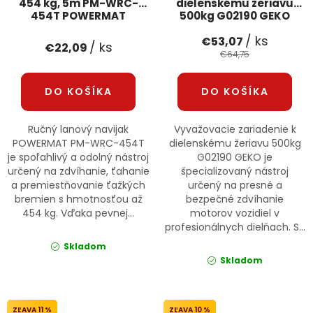
454 kg, 5m PM-WRC-
dielenskému žeriavu
454T POWERMAT
500kg G02190 GEKO
/ ks
€53,07
/ ks
€22,09
€64,75
DO KOŠÍKA
DO KOŠÍKA
Ručný lanový navijak
Vyvažovacie zariadenie k
POWERMAT PM-WRC-454T
dielenskému žeriavu 500kg
je spoľahlivý a odolný nástroj
G02190 GEKO je
určený na zdvíhanie, ťahanie
špecializovaný nástroj
a premiestňovanie ťažkých
určený na presné a
bremien s hmotnosťou až
bezpečné zdvíhanie
454 kg. Vďaka pevnej...
motorov vozidiel v
profesionálnych dielňach. S...
Skladom
Skladom
11 %
10 %