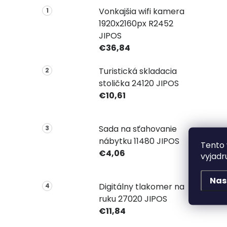
Vonkajšia wifi kamera
1920x2160px R2452
JIPOS
€36,84
Turistická skladacia
stolička 24120 JIPOS
€10,61
Sada na sťahovanie
nábytku 11480 JIPOS
Tento 
€4,06
vyjadr
Nas
Digitálny tlakomer na
ruku 27020 JIPOS
€11,84