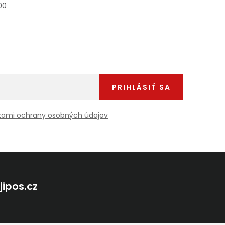
00
PRIHLÁSIŤ SA
ami ochrany osobných údajov
@
jipos.cz