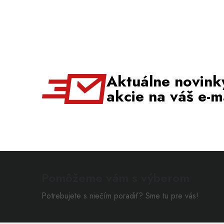
Aktuálne novink
akcie na váš e-m
Pomôžeme vám s výberom
Potrebujete s niečím poradiť? Sme tu pre vás!