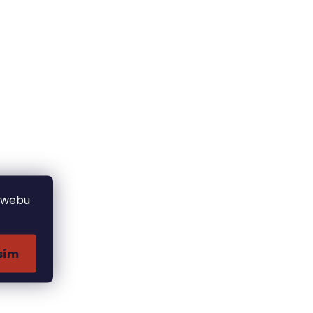
 webu
sím