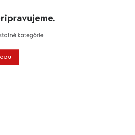
pripravujeme.
statné kategórie.
HODU