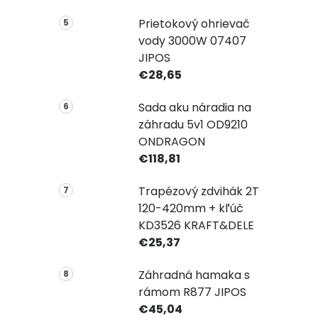
Prietokový ohrievač
vody 3000W 07407
JIPOS
€28,65
Sada aku náradia na
záhradu 5v1 OD9210
ONDRAGON
€118,81
Trapézový zdvihák 2T
120-420mm + kľúč
KD3526 KRAFT&DELE
€25,37
Záhradná hamaka s
rámom R877 JIPOS
€45,04