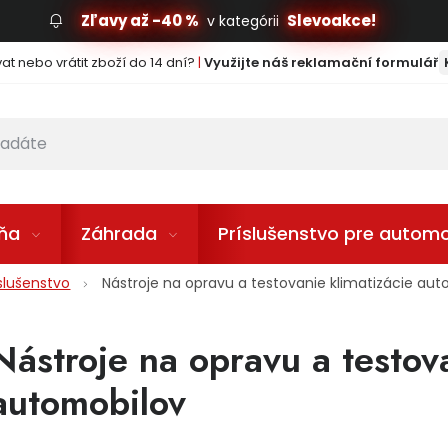
Zľavy až -40 %
Slevoakce!
v kategórii
t nebo vrátit zboží do 14 dní?
|
Využijte náš reklamační formulář
lňa
Záhrada
Príslušenstvo pre automo
slušenstvo
Nástroje na opravu a testovanie klimatizácie au
Nástroje na opravu a testov
automobilov