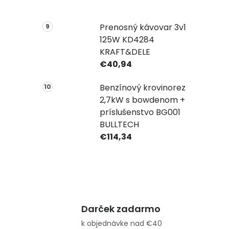
Prenosný kávovar 3v1
125W KD4284
KRAFT&DELE
€40,94
Benzínový krovinorez
2,7kW s bowdenom +
príslušenstvo BG001
BULLTECH
€114,34
Darček zadarmo
k objednávke nad €40