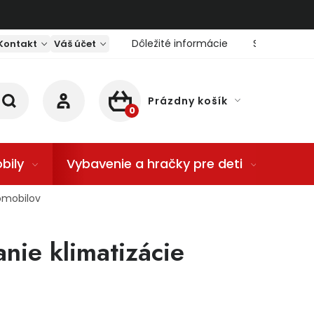
Dôležité informácie
Servis nárad
Kontakt
Váš účet
Prázdny košík
NÁKUPNÝ KOŠÍK
bily
Vybavenie a hračky pre deti
Dom
tomobilov
anie klimatizácie