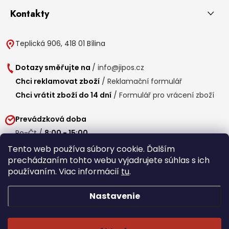
Kontakty
Teplická 906, 418 01 Bílina
Dotazy směřujte na
/
info@jipos.cz
Chci reklamovat zboží
/
Reklamační formulář
Chci vrátit zboží do 14 dní
/
Formulář pro vrácení zboží
Prevádzková doba
Po-Čt /
8:00 - 15:00
Pá /
7:30 - 14:30
Tento web používa súbory cookie. Ďalším
prechádzaním tohto webu vyjadrujete súhlas s ich
Obedňajšia prestávka /
11:00 - 11:30
používaním. Viac informácií
tu
.
Nastavenie
Copyright 2026
Jipos.sk
. Všetky práva vyhradené.
Upraviť nastavenie
cookies