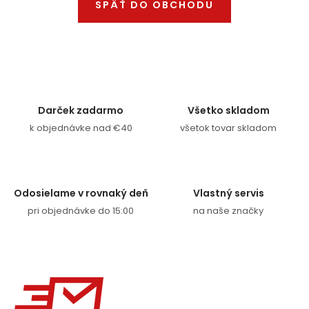
SPÄŤ DO OBCHODU
Ochranné pracovné pomôcky
Vianoce
Fotovoltaika
Darček zadarmo
Všetko skladom
Značky
k objednávke nad €40
všetok tovar skladom
Odosielame v rovnaký deň
Vlastný servis
pri objednávke do 15:00
na naše značky
Servis náradia
Hodnotenie obchodu
Doprava a platba
Váš zákaznícky účet
Kontakty