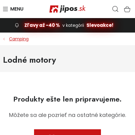
Prejsť na obsah
Hľad
N
Zľavy až -40 %
Slevoakce!
v kategórii
Slevoakce
Camping
Stavba, dom
Lodné motory
Dielňa
Záhrada
Produkty ešte len pripravujeme.
Príslušenstvo pre automobily
Vybavenie a hračky pre deti
Môžete sa ale pozrieť na ostatné kategórie.
Domácnosť