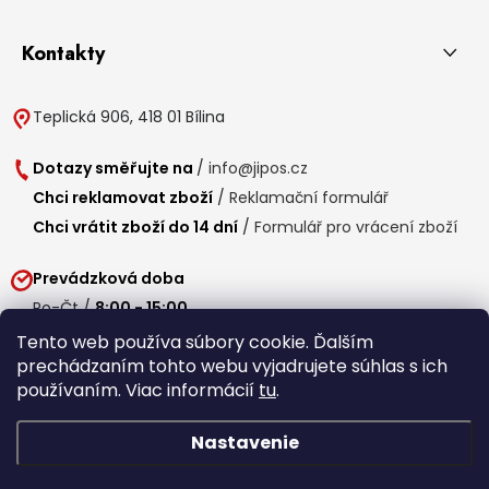
Kontakty
Teplická 906, 418 01 Bílina
Dotazy směřujte na
/
info@jipos.cz
Chci reklamovat zboží
/
Reklamační formulář
Chci vrátit zboží do 14 dní
/
Formulář pro vrácení zboží
Prevádzková doba
Po-Čt /
8:00 - 15:00
Pá /
7:30 - 14:30
Tento web používa súbory cookie. Ďalším
prechádzaním tohto webu vyjadrujete súhlas s ich
Obedňajšia prestávka /
11:00 - 11:30
používaním. Viac informácií
tu
.
Nastavenie
Copyright 2026
Jipos.sk
. Všetky práva vyhradené.
Upraviť nastavenie