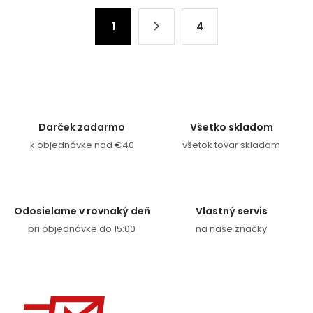
Stránkovanie
1
4
Darček zadarmo
Všetko skladom
k objednávke nad €40
všetok tovar skladom
Odosielame v rovnaký deň
Vlastný servis
pri objednávke do 15:00
na naše značky