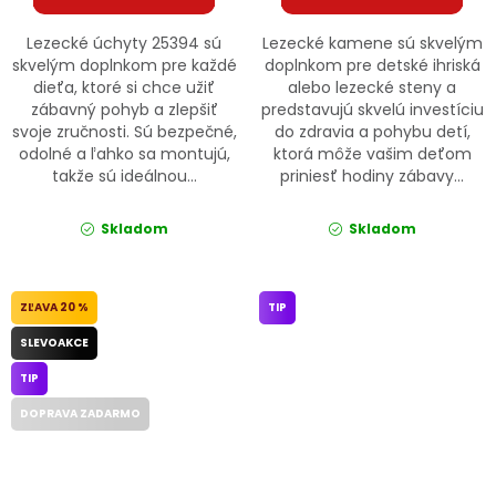
Lezecké úchyty 25394 sú
Lezecké kamene sú skvelým
skvelým doplnkom pre každé
doplnkom pre detské ihriská
dieťa, ktoré si chce užiť
alebo lezecké steny a
zábavný pohyb a zlepšiť
predstavujú skvelú investíciu
svoje zručnosti. Sú bezpečné,
do zdravia a pohybu detí,
odolné a ľahko sa montujú,
ktorá môže vašim deťom
takže sú ideálnou...
priniesť hodiny zábavy...
Skladom
Skladom
20 %
TIP
SLEVOAKCE
TIP
DOPRAVA ZADARMO