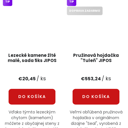
TIP
TIP
DOPRAVA ZADARMO
Lezecké kamene žlté
Pružinová hojdačka
malé, sada 5ks JIPOS
"Tuleň" JIPOS
/ ks
/ ks
€20,45
€553,24
DO KOŠÍKA
DO KOŠÍKA
Vďaka týmto lezeckým
Veľmi obľúbená pružinová
chytom (kameňom)
hojdačka v originálnom
môžete z obyčajnej steny z
dizajne "Seal", vyrobená z