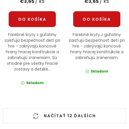
/ ks
/ ks
€3,65
€3,65
DO KOŠÍKA
DO KOŠÍKA
Farebné kryty z guľatiny
Farebné kryty z guľatiny
zaisťujú bezpečnosť detí pri
zaisťujú bezpečnosť detí pri
hre - zakrývajú koncové
hre - zakrývajú koncové
hrany hracej konštrukcie a
hrany hracej konštrukcie a
zabraňujú zraneniam. Sú
zabraňujú zraneniam.
vhodné pre všetky hracie
zostavy a detské...
Skladom
Skladom
Ovládacie prvky výpisu
NAČÍTAŤ 12 ĎALŠÍCH