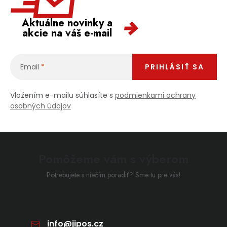
Aktuálne novinky a
akcie na váš e-mail
Email
PRIHLÁSIŤ SA
Vložením e-mailu súhlasíte s
podmienkami ochrany
osobných údajov
Pomôžeme vám s výberom
Potrebujete s niečím poradiť? Sme tu pre vás!
info
@
jipos.cz