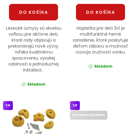
DO KOŠÍKA
DO KOŠÍKA
Lezecké úchyty sú skvelou
Hojdačka pre deti 3v1 je
voľbou pre aktívne deti,
multifunkčné herné
ktoré rady objavujú a
zariadenie, ktoré poskytuje
prekonávajú nové výzvy.
deťom zábavu a možnosť
Vďaka kvalitnému
rozvoja zručností vonku.
spracovaniu, vysokej
odolnosti a jednoduchej
Skladom
inštalácii...
Skladom
TIP
TIP
DOPRAVA ZADARMO