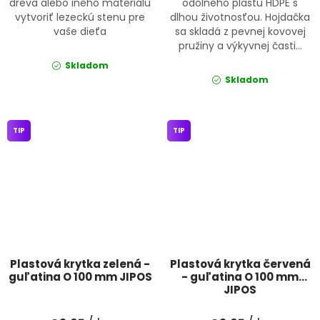
dreva alebo iného materiálu
odolného plastu HDPE s
vytvoriť lezeckú stenu pre
dlhou životnosťou. Hojdačka
vaše dieťa
sa skladá z pevnej kovovej
pružiny a výkyvnej časti...
Skladom
Skladom
TIP
TIP
Plastová krytka zelená -
Plastová krytka červená
guľatina O 100 mm JIPOS
- guľatina O 100 mm
JIPOS