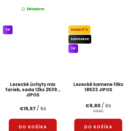
Skladom
TIP
17 %
SLEVOAKCE
TIP
Lezecké úchyty mix
Lezecké kamene 10ks
farieb, sada 12ks 25394
18533 JIPOS
JIPOS
/ ks
€9,80
/ ks
€15,57
€11,89
DO KOŠÍKA
DO KOŠÍKA