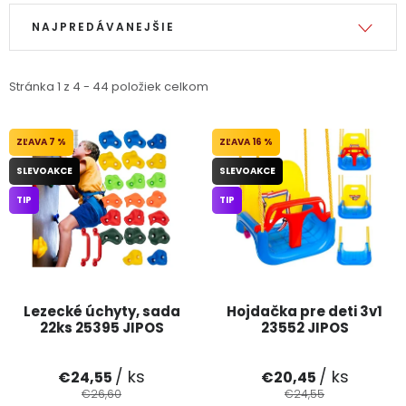
Výpis produktov
Radenie produktov
PODPORA
NAJPREDÁVANEJŠIE
Reklamačný formulár
Odstúpenie v lehote 14 dní
Stránka
1
z
4
-
44
položiek celkom
Obchodné podmienky
Reklamačný poriadok
7 %
16 %
Podmienky ochrany osobných údajov
SLEVOAKCE
SLEVOAKCE
TIP
TIP
+
Přihlášení
Registrace
Lezecké úchyty, sada
Hojdačka pre deti 3v1
22ks 25395 JIPOS
23552 JIPOS
/ ks
/ ks
€24,55
€20,45
€26,60
€24,55