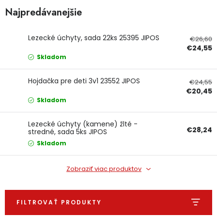
Najpredávanejšie
Ochranné pracovné pomôcky
Lezecké úchyty, sada 22ks 25395 JIPOS
Vianoce
€26,60
€24,55
Skladom
Fotovoltaika
Hojdačka pre deti 3v1 23552 JIPOS
€24,55
Značky
€20,45
Skladom
Lezecké úchyty (kamene) žlté -
€28,24
stredné, sada 5ks JIPOS
Skladom
Servis náradia
Hodnotenie obchodu
Zobraziť viac produktov
Doprava a platba
Váš zákaznícky účet
Kontakty
FILTROVAŤ PRODUKTY