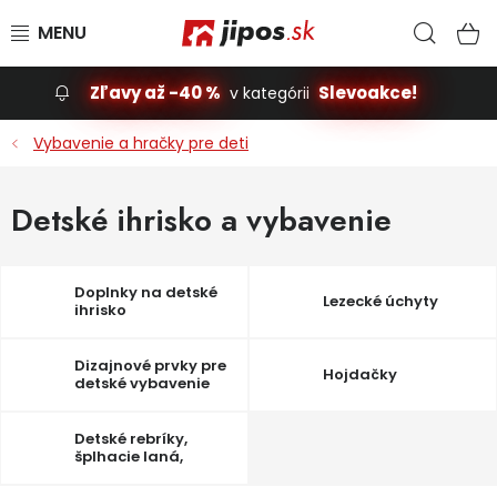
Prejsť na obsah
Hľad
N
Zľavy až -40 %
Slevoakce!
v kategórii
Slevoakce
Vybavenie a hračky pre deti
Stavba, dom
Detské ihrisko a vybavenie
Dielňa
Doplnky na detské
Lezecké úchyty
Záhrada
ihrisko
Príslušenstvo pre automobily
Dizajnové prvky pre
Hojdačky
detské vybavenie
Vybavenie a hračky pre deti
Detské rebríky,
šplhacie laná,
Domácnosť
hrazdy