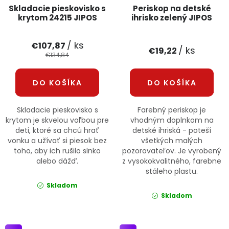
Skladacie pieskovisko s
Periskop na detské
krytom 24215 JIPOS
ihrisko zelený JIPOS
/ ks
€107,87
/ ks
€19,22
€134,84
DO KOŠÍKA
DO KOŠÍKA
Skladacie pieskovisko s
Farebný periskop je
krytom je skvelou voľbou pre
vhodným doplnkom na
deti, ktoré sa chcú hrať
detské ihriská - poteší
vonku a užívať si piesok bez
všetkých malých
toho, aby ich rušilo slnko
pozorovateľov. Je vyrobený
alebo dážď.
z vysokokvalitného, farebne
stáleho plastu.
Skladom
Skladom