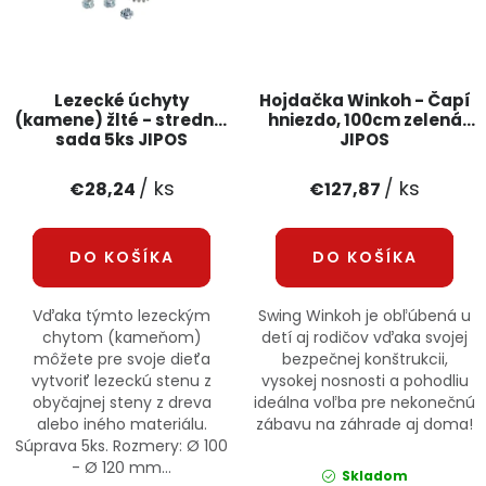
Lezecké úchyty
Hojdačka Winkoh - Čapí
(kamene) žlté - stredné,
hniezdo, 100cm zelená
sada 5ks JIPOS
JIPOS
/ ks
/ ks
€28,24
€127,87
DO KOŠÍKA
DO KOŠÍKA
Vďaka týmto lezeckým
Swing Winkoh je obľúbená u
chytom (kameňom)
detí aj rodičov vďaka svojej
môžete pre svoje dieťa
bezpečnej konštrukcii,
vytvoriť lezeckú stenu z
vysokej nosnosti a pohodliu
obyčajnej steny z dreva
ideálna voľba pre nekonečnú
alebo iného materiálu.
zábavu na záhrade aj doma!
Súprava 5ks. Rozmery: Ø 100
- Ø 120 mm...
Skladom