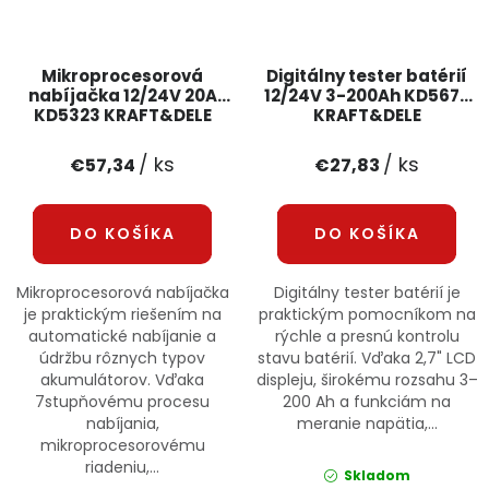
Mikroprocesorová
Digitálny tester batérií
nabíjačka 12/24V 20A
12/24V 3-200Ah KD5673
KD5323 KRAFT&DELE
KRAFT&DELE
/ ks
/ ks
€57,34
€27,83
DO KOŠÍKA
DO KOŠÍKA
Mikroprocesorová nabíjačka
Digitálny tester batérií je
je praktickým riešením na
praktickým pomocníkom na
automatické nabíjanie a
rýchle a presnú kontrolu
údržbu rôznych typov
stavu batérií. Vďaka 2,7" LCD
akumulátorov. Vďaka
displeju, širokému rozsahu 3–
7stupňovému procesu
200 Ah a funkciám na
nabíjania,
meranie napätia,...
mikroprocesorovému
riadeniu,...
Skladom