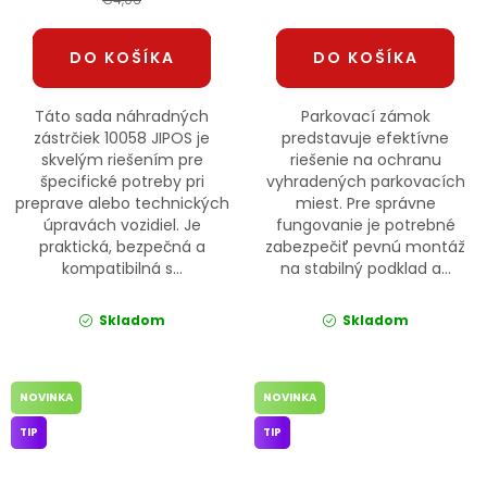
DO KOŠÍKA
DO KOŠÍKA
Táto sada náhradných
Parkovací zámok
zástrčiek 10058 JIPOS je
predstavuje efektívne
skvelým riešením pre
riešenie na ochranu
špecifické potreby pri
vyhradených parkovacích
preprave alebo technických
miest. Pre správne
úpravách vozidiel. Je
fungovanie je potrebné
praktická, bezpečná a
zabezpečiť pevnú montáž
kompatibilná s...
na stabilný podklad a...
Skladom
Skladom
NOVINKA
NOVINKA
TIP
TIP