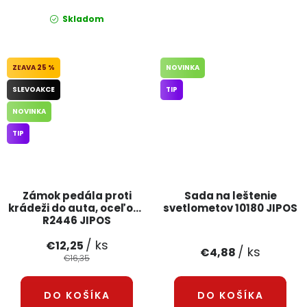
Skladom
25 %
NOVINKA
SLEVOAKCE
TIP
NOVINKA
TIP
Zámok pedála proti
Sada na leštenie
krádeži do auta, oceľový
svetlometov 10180 JIPOS
R2446 JIPOS
/ ks
€12,25
/ ks
€4,88
€16,35
DO KOŠÍKA
DO KOŠÍKA