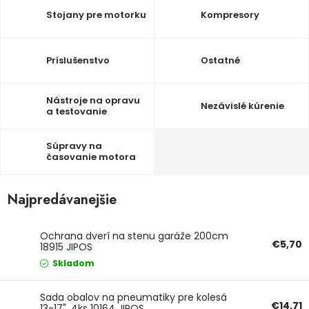
Stojany pre motorku
Kompresory
Ochranné pracovné pomôcky
Vianoce
Príslušenstvo
Ostatné
Fotovoltaika
Nástroje na opravu
Nezávislé kúrenie
a testovanie
klimatizácie
Značky
automobilov
Súpravy na
časovanie motora
Najpredávanejšie
Servis náradia
Hodnotenie obchodu
Ochrana dverí na stenu garáže 200cm
€5,70
18915 JIPOS
Doprava a platba
Váš zákaznícky účet
Skladom
Kontakty
Sada obalov na pneumatiky pre kolesá
€14,71
13-17", 4ks 10164 JIPOS