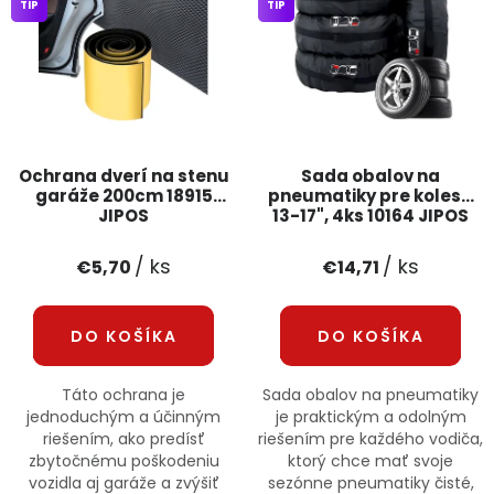
TIP
TIP
Ochrana dverí na stenu
Sada obalov na
garáže 200cm 18915
pneumatiky pre kolesá
JIPOS
13-17", 4ks 10164 JIPOS
/ ks
/ ks
€5,70
€14,71
DO KOŠÍKA
DO KOŠÍKA
Táto ochrana je
Sada obalov na pneumatiky
jednoduchým a účinným
je praktickým a odolným
riešením, ako predísť
riešením pre každého vodiča,
zbytočnému poškodeniu
ktorý chce mať svoje
vozidla aj garáže a zvýšiť
sezónne pneumatiky čisté,