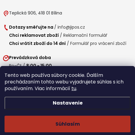
Teplická 906, 418 01 Bílina
Dotazy směřujte na
/
info@jipos.cz
Chci reklamovat zboží
/
Reklamační formulář
Chci vrátit zboží do 14 dní
/
Formulář pro vrácení zboží
Prevádzková doba
Po-Čt /
8:00 - 15:00
Pá /
7:30 - 14:30
Tento web používa súbory cookie. Ďalším
prechádzaním tohto webu vyjadrujete súhlas s ich
Obedňajšia prestávka /
11:00 - 11:30
používaním. Viac informácií
tu
.
Nastavenie
Copyright 2026
Jipos.sk
. Všetky práva vyhradené.
Upraviť nastavenie
cookies
Súhlasím
Běží na Shoptet Premium
/
Webdesign mi-ma.cz
/
Webová analytika a reporting khoder.cz