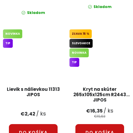
Skladom
Skladom
NOVINKA
16 %
TIP
SLEVOAKCE
NOVINKA
TIP
Lievik s nálievkou 11313
Kryt na skúter
JIPOS
265x105x125cm R2443
JIPOS
/ ks
€16,35
/ ks
€2,42
€19,63
DO KOŠÍKA
DO KOŠÍKA