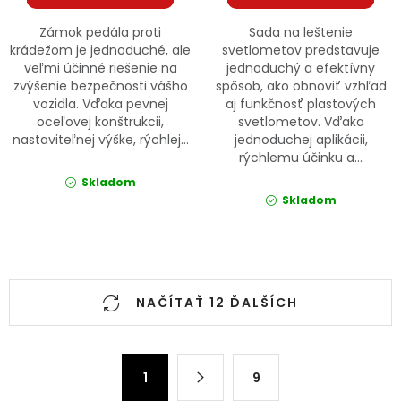
Zámok pedála proti
Sada na leštenie
krádežom je jednoduché, ale
svetlometov predstavuje
veľmi účinné riešenie na
jednoduchý a efektívny
zvýšenie bezpečnosti vášho
spôsob, ako obnoviť vzhľad
vozidla. Vďaka pevnej
aj funkčnosť plastových
oceľovej konštrukcii,
svetlometov. Vďaka
nastaviteľnej výške, rýchlej...
jednoduchej aplikácii,
rýchlemu účinku a...
Skladom
Skladom
Ovládacie prvky výpisu
NAČÍTAŤ 12 ĎALŠÍCH
Stránkovanie
1
9