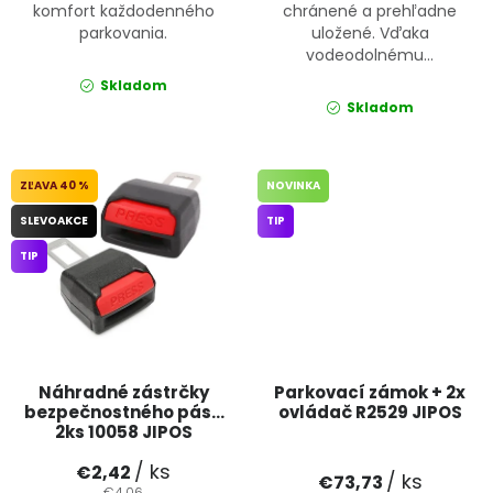
komfort každodenného
chránené a prehľadne
parkovania.
uložené. Vďaka
vodeodolnému...
Skladom
Skladom
40 %
NOVINKA
SLEVOAKCE
TIP
TIP
Náhradné zástrčky
Parkovací zámok + 2x
bezpečnostného pásu
ovládač R2529 JIPOS
2ks 10058 JIPOS
/ ks
€2,42
/ ks
€73,73
€4,06