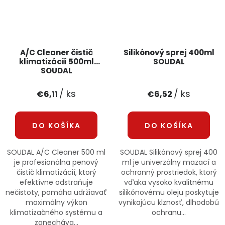
A/C Cleaner čistič
Silikónový sprej 400ml
klimatizácií 500ml
SOUDAL
SOUDAL
/ ks
/ ks
€6,11
€6,52
DO KOŠÍKA
DO KOŠÍKA
SOUDAL A/C Cleaner 500 ml
SOUDAL Silikónový sprej 400
je profesionálna penový
ml je univerzálny mazací a
čistič klimatizácií, ktorý
ochranný prostriedok, ktorý
efektívne odstraňuje
vďaka vysoko kvalitnému
nečistoty, pomáha udržiavať
silikónovému oleju poskytuje
maximálny výkon
vynikajúcu klznosť, dlhodobú
klimatizačného systému a
ochranu...
zanecháva...