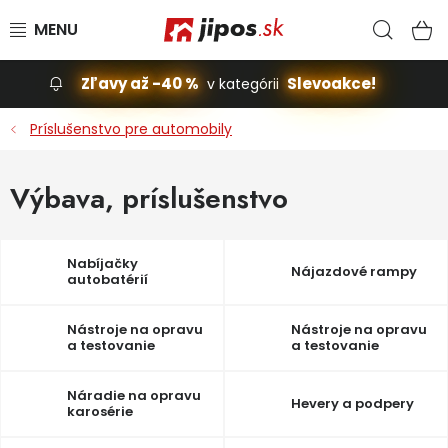
Prejsť na obsah
Hľad
N
Zľavy až -40 %
Slevoakce!
v kategórii
Slevoakce
Príslušenstvo pre automobily
Stavba, dom
Výbava, príslušenstvo
Dielňa
Nabíjačky
Nájazdové rampy
Záhrada
autobatérií
Príslušenstvo pre automobily
Nástroje na opravu
Nástroje na opravu
a testovanie
a testovanie
automobilových
automobilových
Vybavenie a hračky pre deti
motorov
bŕzd
Náradie na opravu
Hevery a podpery
karosérie
Domácnosť