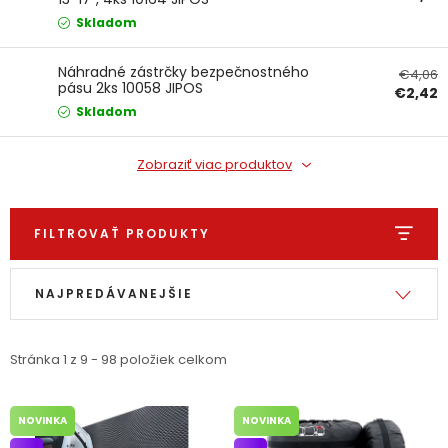
PODPORA
Skladom
Náhradné zástrčky bezpečnostného
€4,06
Reklamačný formulár
Odstúpenie v lehote 14 dní
pásu 2ks 10058 JIPOS
€2,42
Skladom
Obchodné podmienky
Reklamačný poriadok
Zobraziť viac produktov
Podmienky ochrany osobných údajov
FILTROVAŤ PRODUKTY
+
Přihlášení
Registrace
Výpis produktov
Radenie produktov
NAJPREDÁVANEJŠIE
Stránka
1
z
9
-
98
položiek celkom
NOVINKA
NOVINKA