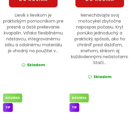
Lievik s lievikom je
Nenechávajte svoj
praktickým pomocníkom pre
motocykel zbytočne
presné a čisté prelievanie
napospas počasiu. Kryt
kvapalín. Vďaka flexibilnému
ponúka jednoduchý a
nástavcu, integrovanému
praktický spôsob, ako ho
sitku a odolnému materiálu
chrániť pred dažďom,
je vhodný na použitie v...
snehom, slnkom aj
každodennými nečistotami.
Stačí...
Skladom
Skladom
NOVINKA
NOVINKA
TIP
TIP