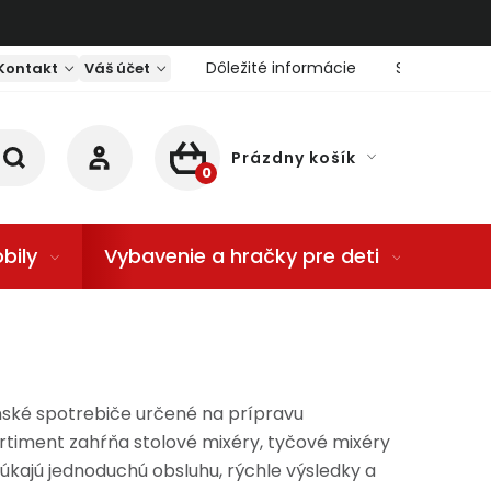
Dôležité informácie
Servis nárad
Kontakt
Váš účet
Prázdny košík
NÁKUPNÝ KOŠÍK
bily
Vybavenie a hračky pre deti
Dom
ynské spotrebiče určené na prípravu
rtiment zahŕňa stolové mixéry, tyčové mixéry
kajú jednoduchú obsluhu, rýchle výsledky a