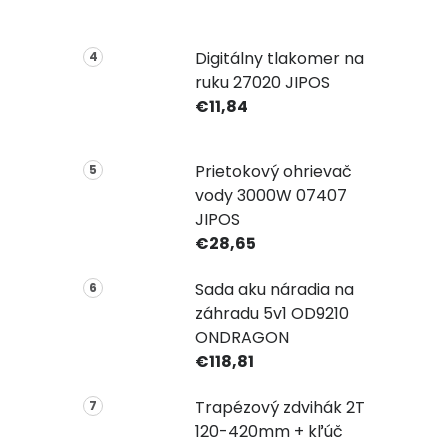
Digitálny tlakomer na
ruku 27020 JIPOS
€11,84
Prietokový ohrievač
vody 3000W 07407
JIPOS
€28,65
Sada aku náradia na
záhradu 5v1 OD9210
ONDRAGON
€118,81
Trapézový zdvihák 2T
120-420mm + kľúč