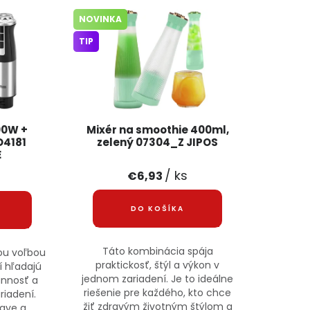
NOVINKA
TIP
00W +
Mixér na smoothie 400ml,
D4181
zelený 07304_Z JIPOS
E
s
/ ks
€6,93
DO KOŠÍKA
Táto kombinácia spája
nou voľbou
praktickosť, štýl a výkon v
í hľadajú
jednom zariadení. Je to ideálne
annosť a
riešenie pre každého, kto chce
riadení.
žiť zdravým životným štýlom a
ave a