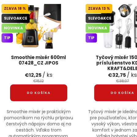
Výpis produktov
18 %
13 %
SLEVOAKCE
SLEVOAKCE
NOVINKA
NOVINKA
TIP
TIP
Smoothie mixér 600ml
Tyčový mixér 15
07428_CZ JIPOS
príslušenstvo K
KRAFT&DEL
/ ks
/ k
€12,25
€32,75
€15,12
€38,07
DO KOŠÍKA
DO KOŠÍKA
Smoothie mixér je praktickým
Tyčový mixér je ideál
pomocníkom na rýchlu prípravu
pre používateľov, ktor
čerstvých nápojov doma aj na
vysoký výkon, všestr
cestách. Vďaka trom
komfort v jednom za
automatickým programom,
Vďaka bohatej výb