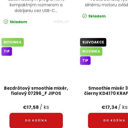
kompaktným rozmerom a
silnému motoru zvládn
dobíjaniu cez USB-C...
Skladom
Skladom
07428_CZ
NOVINKA
SLEVOAKCE
TIP
NOVINKA
TIP
Bezdrôtový smoothie mixér,
Smoothie mixér 
fialový 07296_F JIPOS
čierny KD4170 KRA
/ ks
/ ks
€17,58
€17,34
DO KOŠÍKA
DO KOŠÍKA