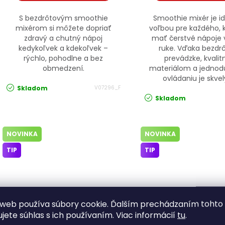
S bezdrôtovým smoothie
Smoothie mixér je i
mixérom si môžete dopriať
voľbou pre každého, 
zdravý a chutný nápoj
mať čerstvé nápoje 
kedykoľvek a kdekoľvek –
ruke. Vďaka bezdr
rýchlo, pohodlne a bez
prevádzke, kvali
obmedzení.
materiálom a jedno
ovládaniu je skvel
Skladom
V07296_F
Skladom
NOVINKA
NOVINKA
TIP
TIP
web používa súbory cookie. Ďalším prechádzaním tohto
Mixér na smoothie 450ml,
Mixér na smoothie
ujete súhlas s ich používaním. Viac informácií
tu
.
biely 07305_SZ JIPOS
zelený 07305_Z 