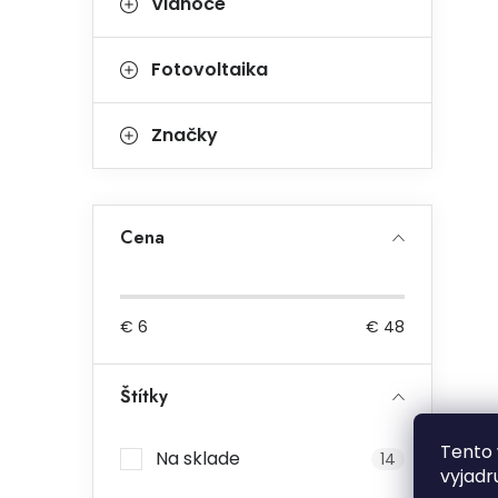
Vianoce
Fotovoltaika
Značky
Cena
€
6
€
48
Štítky
Tento 
Na sklade
14
vyjadr