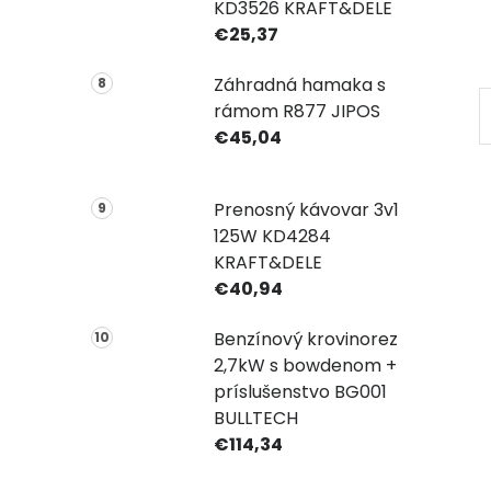
KD3526 KRAFT&DELE
€25,37
Záhradná hamaka s
rámom R877 JIPOS
€45,04
Prenosný kávovar 3v1
125W KD4284
KRAFT&DELE
€40,94
Benzínový krovinorez
2,7kW s bowdenom +
príslušenstvo BG001
BULLTECH
€114,34