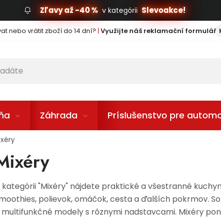
Zľavy až -40 %
Slevoakce!
v kategórii
t nebo vrátit zboží do 14 dní?
|
Využijte náš reklamační formulář
lňa
Záhrada
Príslušenstvo pre automo
ixéry
Mixéry
 kategórii "Mixéry" nájdete praktické a všestranné kuch
moothies, polievok, omáčok, cesta a ďalších pokrmov. So
 multifunkčné modely s rôznymi nadstavcami. Mixéry ponú