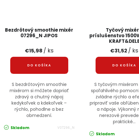
Bezdrôtový smoothie mixér
Tyčový mixér
07296_N JIPOS
príslušenstvo 1500
KRAFT&DEL
/ ks
/ ks
€15,98
€31,52
DO KOŠÍKA
DO KOŠÍKA
S bezdrôtovým smoothie
S tyčovým mixérom 
mixérom si môžete dopriať
spoľahlivého pomocní
zdravý a chutný nápoj
zvládne rýchlo a ef
kedykoľvek a kdekoľvek –
pripraviť vaše obľúbe
rýchlo, pohodlne a bez
a nápoje. Výkonný 
obmedzení.
nerezové prevede
praktické...
Skladom
V07296_N
Skladom