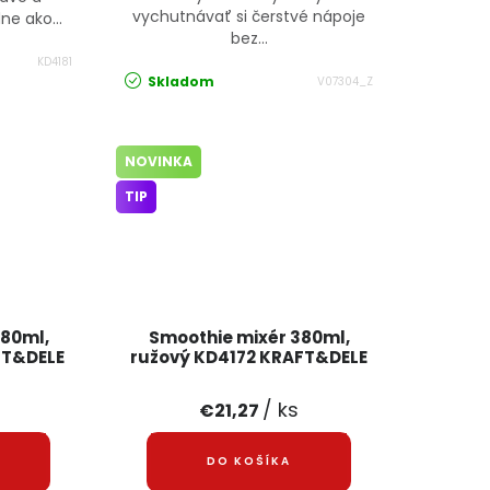
vychutnávať si čerstvé nápoje
e ako...
bez...
KD4181
Skladom
V07304_Z
NOVINKA
TIP
380ml,
Smoothie mixér 380ml,
FT&DELE
ružový KD4172 KRAFT&DELE
/ ks
€21,27
DO KOŠÍKA