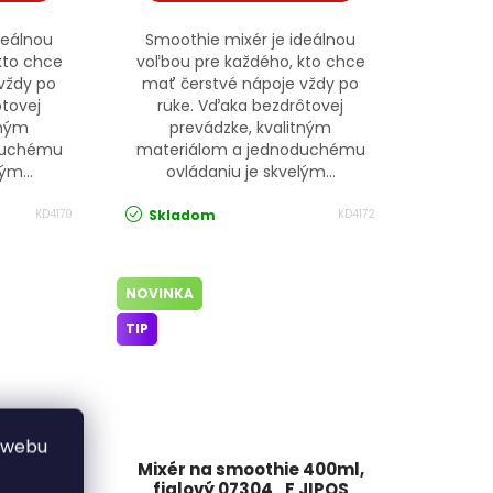
deálnou
Smoothie mixér je ideálnou
kto chce
voľbou pre každého, kto chce
vždy po
mať čerstvé nápoje vždy po
ôtovej
ruke. Vďaka bezdrôtovej
tným
prevádzke, kvalitným
duchému
materiálom a jednoduchému
ým...
ovládaniu je skvelým...
Skladom
KD4170
KD4172
NOVINKA
TIP
 webu
 450ml,
Mixér na smoothie 400ml,
JIPOS
fialový 07304_F JIPOS