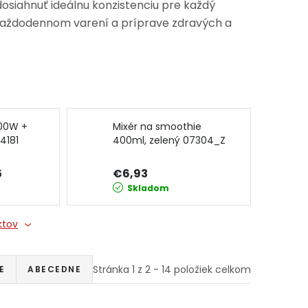
osiahnuť ideálnu konzistenciu pre každý
každodennom varení a príprave zdravých a
500W +
Mixér na smoothie
4181
400ml, zelený 07304_Z
JIPOS
5
€6,93
Skladom
ktov
Stránka
1
z
2
-
14
položiek celkom
E
ABECEDNE