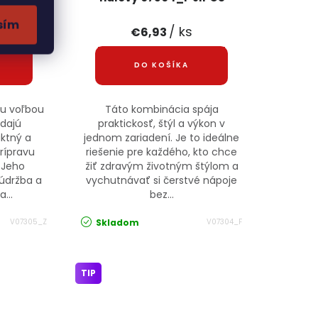
sím
/ ks
€6,93
DO KOŠÍKA
ou voľbou
Táto kombinácia spája
adajú
praktickosť, štýl a výkon v
ktný a
jednom zariadení. Je to ideálne
rípravu
riešenie pre každého, kto chce
 Jeho
žiť zdravým životným štýlom a
 údržba a
vychutnávať si čerstvé nápoje
...
bez...
Skladom
V07305_Z
V07304_F
TIP