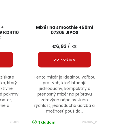
 +
Mixér na smoothie 450ml
W KD4110
07305 JIPOS
E
/ ks
€6,93
DO KOŠÍKA
získate
Tento mixér je ideálnou voľbou
ka, ktorý
pre tých, ktorí hľadajú
ektívne
jednoduchý, kompaktný a
né pokrmy
prenosný mixér na prípravu
motor,
zdravých nápojov. Jeho
nie a
rýchlosť, jednoduchá údržba a
možnosť použitia...
Skladom
KD4110
V07305_P