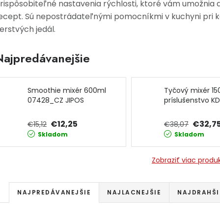
rispôsobiteľné nastavenia rýchlosti, ktoré vám umožnia d
ecept. Sú nepostrádateľnými pomocníkmi v kuchyni pri 
erstvých jedál.
Najpredávanejšie
Smoothie mixér 600ml
Tyčový mixér 1
07428_CZ JIPOS
príslušenstvo KD
KRAFT&DELE
€12,25
€32,7
€15,12
€38,07
Skladom
Skladom
Zobraziť viac produ
Radenie produktov
NAJPREDÁVANEJŠIE
NAJLACNEJŠIE
NAJDRAHŠI