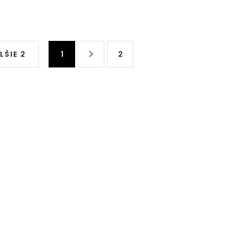
Stránkovanie
LŠIE 2
1
2