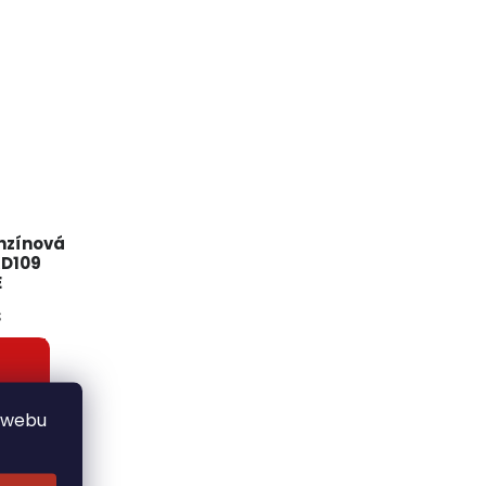
enzínová
KD109
E
s
 webu
od značky
aktný a
 ktorý