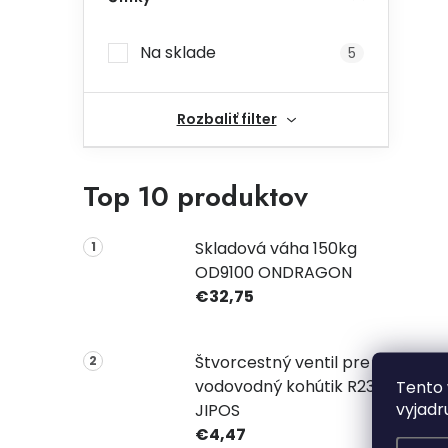
Na sklade
5
Rozbaliť filter
Top 10 produktov
Skladová váha 150kg
OD9100 ONDRAGON
€32,75
Štvorcestný ventil pre
vodovodný kohútik R2331
Tento 
vyjadr
JIPOS
€4,47