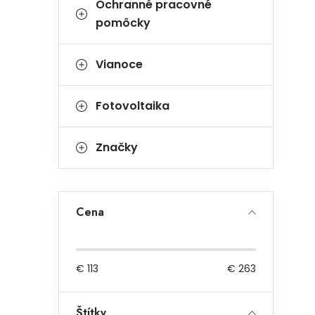
Ochranné pracovné
pomôcky
Vianoce
Fotovoltaika
Značky
Cena
€
113
€
263
Štítky