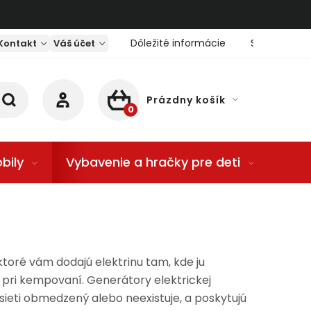
Dôležité informácie
Servis nárad
Kontakt
Váš účet
Prázdny košík
NÁKUPNÝ KOŠÍK
bily
Vybavenie a hračky pre deti
Dom
 ktoré vám dodajú elektrinu tam, kde ju
o pri kempovaní. Generátory elektrickej
j sieti obmedzený alebo neexistuje, a poskytujú