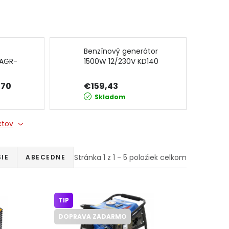
Benzínový generátor
-AGR-
1500W 12/230V KD140
AT
KRAFT&DELE
,70
€159,43
Skladom
ktov
Stránka
1
z
1
-
5
položiek celkom
IE
ABECEDNE
TIP
DOPRAVA ZADARMO