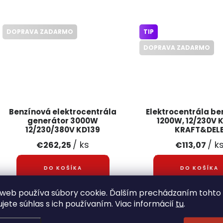
DOPRAVA ZADARMO
TIP
DOPRAVA ZADARMO
Benzínová elektrocentrála
Elektrocentrála b
generátor 3000W
1200W, 12/230V 
12/230/380V KD139
KRAFT&DEL
KRAFT&DELE + olej zadarmo
/ ks
/ k
€262,25
€113,07
DO KOŠÍKA
DO KOŠÍKA
web používa súbory cookie. Ďalším prechádzaním tohto
Benzínová elektrocentrála
Elektrocentrála KD109 
ujete súhlas s ich používaním. Viac informácií
tu
.
generátor 3000W 12/230/380V
KRAFT&DELE je komp
KD139 KRAFT&DELE je ideálny na
výkonný generátor,