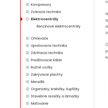
n
Kompresory
Zváracia technika
N
Elektrocentrály
s
a
Benzínové elektrocentrály
z
Ohrievače
Č
Upratovacia technika
p
Zdvíhacia technika
e
Predlžovacie káble
Ručné vozíky
Zakrývacie plachty
Meradlá
Organizéry, krabičky, šuplíčky
Stavebné rezačky a lámačky
Maľovanie