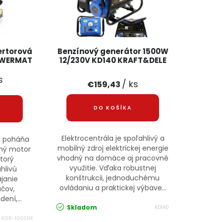
ertorová
Benzínový generátor 1500W
OWERMAT
12/230V KD140 KRAFT&DELE
s
/ ks
€159,43
DO KOŠÍKA
Elektrocentrála je spoľahlivý a
eň poháňa
mobilný zdroj elektrickej energie
tný motor
vhodný na domáce aj pracovné
torý
využitie. Vďaka robustnej
hlivú
konštrukcii, jednoduchému
janie
ovládaniu a praktickej výbave...
ačov,
ení,...
Skladom
KD140
-AGR-1000IM