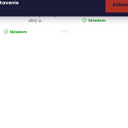
tavenie
použitie na stavenisku, v
poskytuje spoľahliv
Súhla
domoch, chatách, kempoch a
energie pre rôzne ap
všade tam, kde potrebujeme
silný a...
Skladom
Skladom
KD139
Ovládacie prvky výpisu