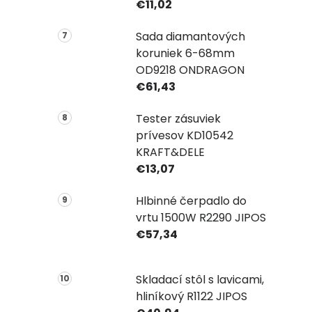
€11,02
Sada diamantových
koruniek 6-68mm
OD9218 ONDRAGON
€61,43
Tester zásuviek
prívesov KD10542
KRAFT&DELE
€13,07
Hlbinné čerpadlo do
vrtu 1500W R2290 JIPOS
€57,34
Skladací stôl s lavicami,
hliníkový R1122 JIPOS