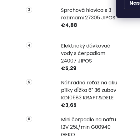
Nas
Sprchová hlavica s 3
režimami 27305 JIPOS
€4,88
Elektrický dávkovač
vody s čerpadlom
24007 JIPOS
€5,29
Náhradná reťaz na aku
pílky dĺžka 6" 36 zubov
KD10583 KRAFT&DELE
€3,65
Mini čerpadlo na naftu
12V 25L/min G00940
GEKO