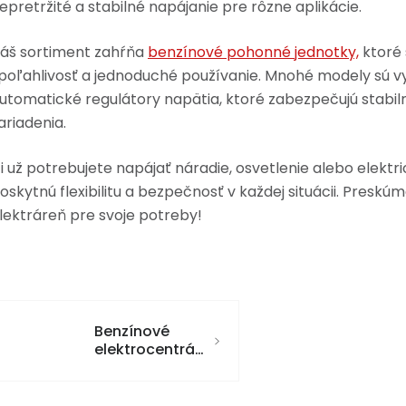
epretržité a stabilné napájanie pre rôzne aplikácie.
áš sortiment zahŕňa
benzínové pohonné jednotky,
ktoré 
poľahlivosť a jednoduché používanie. Mnohé modely sú vy
utomatické regulátory napätia, ktoré zabezpečujú stabil
ariadenia.
i už potrebujete napájať náradie, osvetlenie alebo elekt
oskytnú flexibilitu a bezpečnosť v každej situácii. Preskúm
lektráreň pre svoje potreby!
Benzínové
elektrocentrály