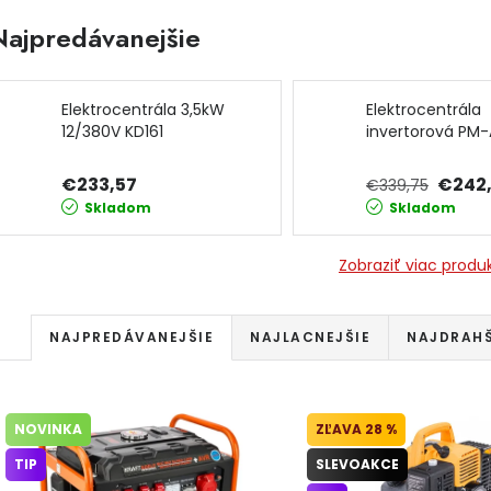
Najpredávanejšie
Elektrocentrála 3,5kW
Elektrocentrála
12/380V KD161
invertorová PM
KRAFT&DELE
1000IM POWERM
€233,57
€242
€339,75
Skladom
Skladom
Zobraziť viac produ
Radenie produktov
NAJPREDÁVANEJŠIE
NAJLACNEJŠIE
NAJDRAHŠ
Výpis produktov
NOVINKA
28 %
TIP
SLEVOAKCE