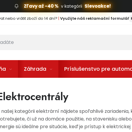
Zľavy až -40 %
Slevoakce!
v kategórii
t nebo vrátit zboží do 14 dní?
|
Využijte náš reklamační formulář
lňa
Záhrada
Príslušenstvo pre automo
Elektrocentrály
 našej kategórii elektrární nájdete spoľahlivé zariadenia,
otrebujete, či už na domáce použitie, na stavenisku aleb
nergie sú ideálne pre situácie, keď je prístup k elektricke