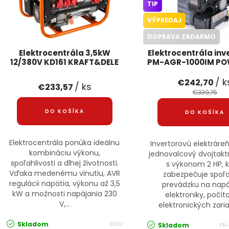
TIP
VÝPREDAJ
DOPRAVA ZADARMO
Elektrocentrála 3,5kW
Elektrocentrála inv
12/380V KD161 KRAFT&DELE
PM-AGR-1000IM P
/ k
€242,70
/ ks
€233,57
€339,75
DO KOŠÍKA
DO KOŠÍKA
Elektrocentrála ponúka ideálnu
Invertorovú elektrár
kombináciu výkonu,
jednovalcový dvojtak
spoľahlivosti a dlhej životnosti.
s výkonom 2 HP, k
Vďaka medenému vinutiu, AVR
zabezpečuje spoľa
regulácii napätia, výkonu až 3,5
prevádzku na napá
kW a možnosti napájania 230
elektroniky, počít
V,...
elektronických zariad
Skladom
KD161
Skladom
PM