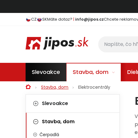
Prejsť na obsah
CZ
SK
Máte dotaz?
|
info@jipos.cz
Chcete reklamova
Slevoakce
Stavba, dom
Die
Domov
Stavba, dom
Elektrocentrály
Bočný panel
Kategórie
Preskočiť kategórie
Slevoakce
V
Stavba, dom
p
e
Čerpadlá