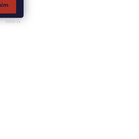
ý zdroj
sím
likácie.
KD109-XX