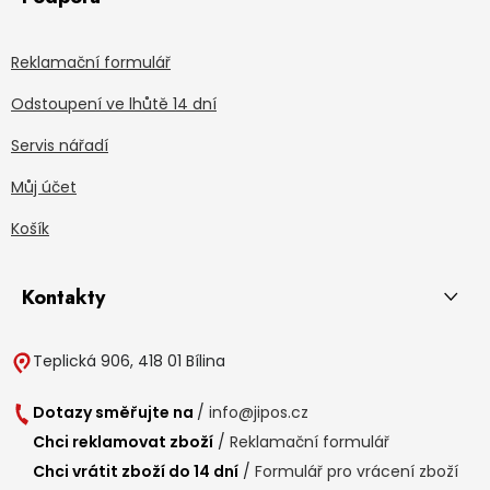
Reklamační formulář
Odstoupení ve lhůtě 14 dní
Servis nářadí
Můj účet
Košík
Kontakty
Teplická 906, 418 01 Bílina
Dotazy směřujte na
/
info@jipos.cz
Chci reklamovat zboží
/
Reklamační formulář
Chci vrátit zboží do 14 dní
/
Formulář pro vrácení zboží