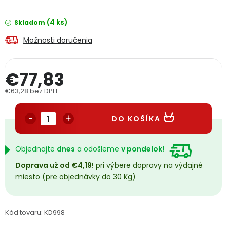
PODPORA
(4 ks)
Skladom
Možnosti doručenia
Reklamačný formulár
Odstúpenie v lehote 14 dní
Obchodné podmienky
Reklamačný poriadok
€77,83
€63,28 bez DPH
Podmienky ochrany osobných údajov
Jednotková cena:
DO KOŠÍKA
+
Přihlášení
Registrace
Objednajte
dnes
a odošleme
v pondelok!
Doprava už od €4,19!
pri výbere dopravy na výdajné
miesto (pre objednávky do 30 Kg)
Kód tovaru:
KD998