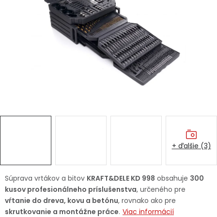
Ochranné pracovné pomôcky
Vianoce
Fotovoltaika
Značky
+ ďalšie (3)
Servis náradia
Hodnotenie obchodu
Doprava a platba
Váš zákaznícky účet
Súprava vrtákov a bitov
KRAFT&DELE KD 998
obsahuje
300
kusov profesionálneho príslušenstva
, určeného pre
Kontakty
vŕtanie do dreva, kovu a betónu
, rovnako ako pre
skrutkovanie a montážne práce
.
Viac informácií