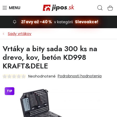
Prejsť na obsah
Hľad
N
Zľavy až -40 %
Slevoakce!
v kategórii
Slevoakce
Sady vrtákov
Stavba, dom
Vrtáky a bity sada 300 ks na
drevo, kov, betón KD998
Dielňa
KRAFT&DELE
Záhrada
Podrobnosti hodnotenia
Neohodnotené
Príslušenstvo pre automobily
TIP
Vybavenie a hračky pre deti
Domácnosť