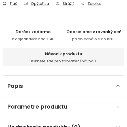
Tlač
Opýtať sa
Strážiť
Zdieľať
Darček zadarmo
Odosielame v rovnaký deň
k objednávke nad €40
pri objednávke do 15:00
Návod k produktu
Klikněte zde pro zobrazení návodu
Popis
Parametre produktu